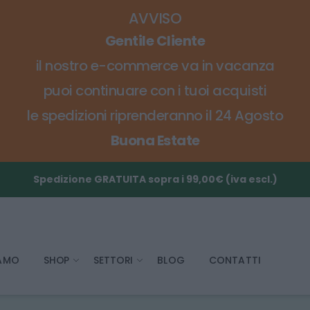
AVVISO
Gentile Cliente
il nostro e-commerce va in vacanza
puoi continuare con i tuoi acquisti
le spedizioni riprenderanno il 24 Agosto
Buona Estate
Spedizione GRATUITA sopra i 99,00€ (iva escl.)
IAMO
SHOP
SETTORI
BLOG
CONTATTI