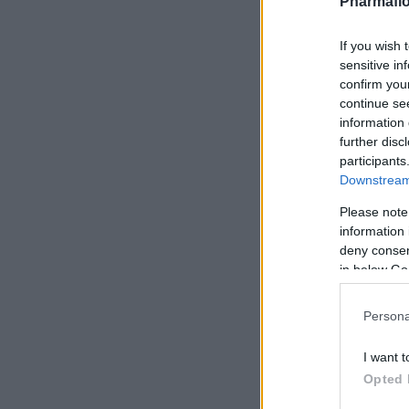
Pharmafio
If you wish 
sensitive in
confirm you
continue se
information 
further disc
participants
Downstream 
Please note
information 
deny consent
in below Go
Persona
I want t
Opted 