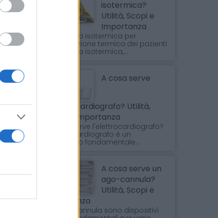
isotermica?
Utilità, Scopi e
Importanza
La coperta isotermica per
stabilizzazione termica dei pazienti
La coperta isotermica,...
A cosa serve
l'elettrocardiografo? Utilità,
Scopi e Importanza
A cosa serve l'elettrocardiografo?
L'elettrocardiografo è un
dispositivo fondamentale...
A cosa serve un
ago-cannula?
Utilità, Scopi e
Importanza
Gli aghi cannula sono dispositivi