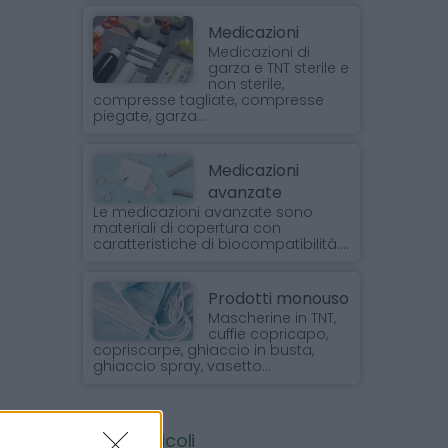
Medicazioni
Medicazioni di
garza e TNT sterile e
non sterile,
compresse tagliate, compresse
piegate, garza...
Medicazioni
avanzate
Le medicazioni avanzate sono
materiali di copertura con
caratteristiche di biocompatibilità....
Prodotti monouso
Mascherine in TNT,
cuffie copricapo,
copriscarpe, ghiaccio in busta,
ghiaccio spray, vasetto...
Ultimi articoli