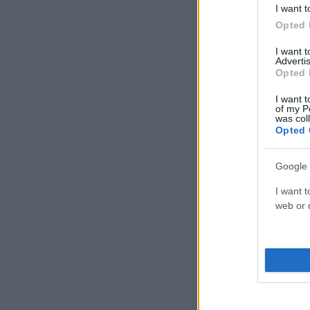
I want t
Opted 
I want 
Advertis
Opted 
I want t
of my P
was col
Opted 
Google 
I want t
web or d