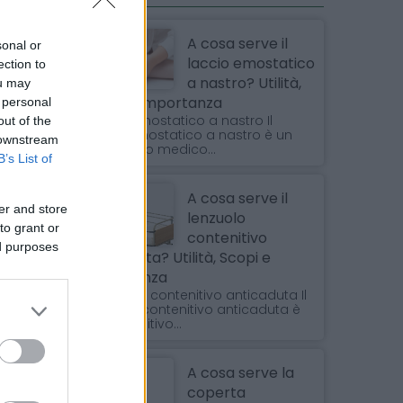
A cosa serve il
sonal or
laccio emostatico
ection to
a nastro? Utilità,
ou may
Scopi e Importanza
 personal
Laccio emostatico a nastro Il
out of the
laccio emostatico a nastro è un
 downstream
dispositivo medico...
B’s List of
A cosa serve il
er and store
lenzuolo
to grant or
contenitivo
ed purposes
anticaduta? Utilità, Scopi e
Importanza
Il lenzuolo contenitivo anticaduta Il
lenzuolo contenitivo anticaduta è
un dispositivo...
A cosa serve la
coperta