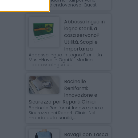
medici fondamentali per varie
procedure endovenose. Questi...
Abbassalingua in
legno sterili, a
cosa servono?
Utilità, Scopi e
Importanza
Abbassalingua in Legno Sterili: Un
Must-Have in Ogni Kit Medico
L'abbassalingua è...
Bacinelle
Reniformi:
Innovazione e
Sicurezza per Reparti Clinici
Bacinelle Reniformi: Innovazione e
Sicurezza nei Reparti Clinici Nel
mondo della sanità,...
Bavagli con Tasca