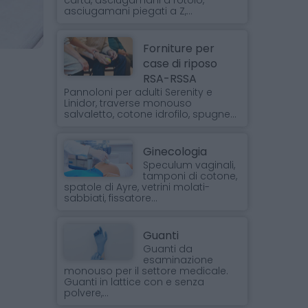
carta, asciugamani a rotolo,
asciugamani piegati a Z,...
Forniture per
case di riposo
RSA-RSSA
Pannoloni per adulti Serenity e
Linidor, traverse monouso
salvaletto, cotone idrofilo, spugne...
Ginecologia
Speculum vaginali,
tamponi di cotone,
spatole di Ayre, vetrini molati-
sabbiati, fissatore...
Guanti
Guanti da
esaminazione
monouso per il settore medicale.
Guanti in lattice con e senza
polvere,...