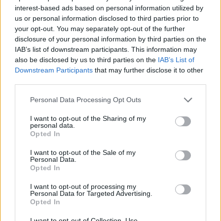
interest-based ads based on personal information utilized by
Ideale per il fissaggio della medicazione, per
us or personal information disclosed to third parties prior to
bendaggi di sostegno leggero e nel trattamento...
your opt-out. You may separately opt-out of the further
3,22 € (iva esclusa)
disclosure of your personal information by third parties on the
IAB’s list of downstream participants. This information may
( 2 recensioni )
also be disclosed by us to third parties on the
IAB’s List of
Downstream Participants
that may further disclose it to other
anteprima
third parties.
Please note that this website/app uses one or more Google
VISUALIZZA
Personal Data Processing Opt Outs
services and may gather and store information including but
not limited to your visit or usage behaviour. You may click to
I want to opt-out of the Sharing of my
personal data.
grant or deny consent to Google and its third-party tags to
Opted In
use your data for below specified purposes in below Google
consent section.
I want to opt-out of the Sale of my
Personal Data.
Opted In
I want to opt-out of processing my
Personal Data for Targeted Advertising.
Opted In
I want to opt-out of Collection, Use,