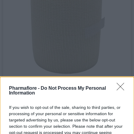
Pharmafiore -
Do Not Process My Personal
Information
If you wish to opt-out of the sale, sharing to third parties, or
processing of your personal or sensitive information for
targeted advertising by us, please use the below opt-out
Bendaggi, Garze e Medicazioni > Bendaggi
section to confirm your selection. Please note that after your
Benda elastica coesiva - 10cm x 20mt -
opt-out request is processed you may continue seeing
PHARMAFIORE