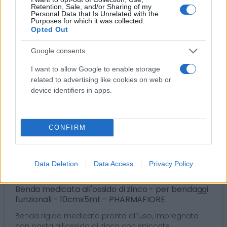
Retention, Sale, and/or Sharing of my
Personal Data that Is Unrelated with the
Purposes for which it was collected.
Opted Out
Google consents
I want to allow Google to enable storage
related to advertising like cookies on web or
device identifiers in apps.
CONFIRM
Data Deletion
Data Access
Privacy Policy
Bendaggi, Garze e Medicazioni > Bendaggi
Benda medicata all'ossido di zinco - per bendaggi
funzionali - 10cmx5mt - PHARMAFIORE
Benda rigida medicata pronta all’uso, impregnata
con pasta all’ossido di zinco con spiccate...