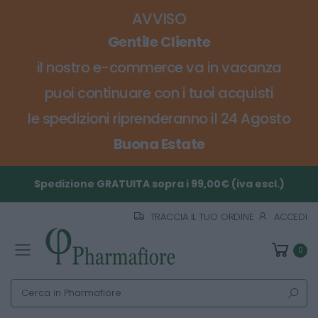
AVVISO
Gentile Cliente
il nostro e-commerce va in vacanza
puoi continuare con i tuoi acquisti
le spedizioni riprenderanno il 24 Agosto
Buona Estate
Spedizione GRATUITA sopra i 99,00€ (iva escl.)
TRACCIA IL TUO ORDINE
ACCEDI
0
Toggle mobile menu
Cerca