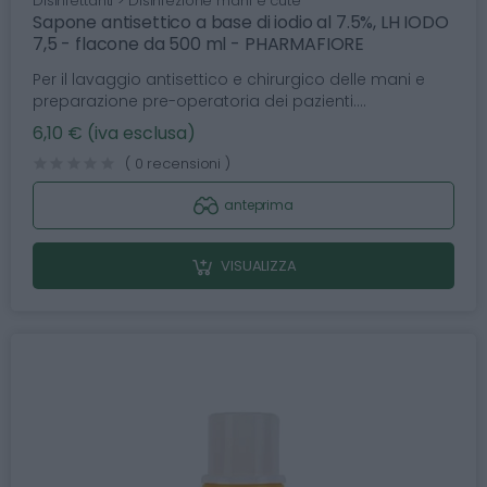
Disinfettanti > Disinfezione mani e cute
Sapone antisettico a base di iodio al 7.5%, LH IODO
7,5 - flacone da 500 ml - PHARMAFIORE
Per il lavaggio antisettico e chirurgico delle mani e
preparazione pre-operatoria dei pazienti....
6,10 € (iva esclusa)
( 0 recensioni )
anteprima
VISUALIZZA