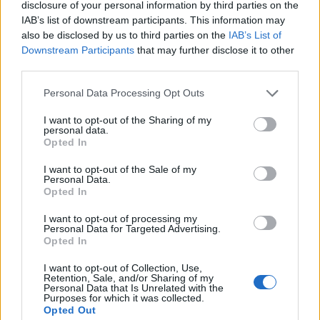
disclosure of your personal information by third parties on the
( 0 recensioni )
IAB’s list of downstream participants. This information may
also be disclosed by us to third parties on the
IAB’s List of
anteprima
Downstream Participants
that may further disclose it to other
third parties.
VISUALIZZA
Please note that this website/app uses one or more Google
Personal Data Processing Opt Outs
services and may gather and store information including but
not limited to your visit or usage behaviour. You may click to
I want to opt-out of the Sharing of my
personal data.
grant or deny consent to Google and its third-party tags to
Opted In
use your data for below specified purposes in below Google
consent section.
I want to opt-out of the Sale of my
Personal Data.
Opted In
I want to opt-out of processing my
Personal Data for Targeted Advertising.
Opted In
I want to opt-out of Collection, Use,
Retention, Sale, and/or Sharing of my
Personal Data that Is Unrelated with the
Purposes for which it was collected.
Opted Out