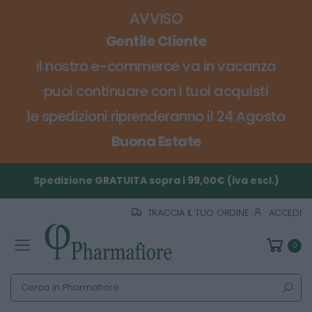
AVVISO
Gentile Cliente
il nostro e-commerce va in vacanza
puoi continuare con i tuoi acquisti
le spedizioni riprenderanno il 24 Agosto
Buona Estate
Spedizione GRATUITA sopra i 99,00€ (iva escl.)
TRACCIA IL TUO ORDINE
ACCEDI
0
Toggle mobile menu
Cerca