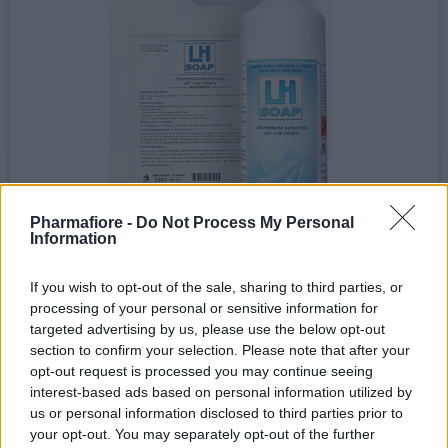
Pharmafiore -
Do Not Process My Personal
Information
If you wish to opt-out of the sale, sharing to third parties, or
processing of your personal or sensitive information for
Disinfettanti > Disinfezione mani e cute
targeted advertising by us, please use the below opt-out
Sapone LH SOAP disinfettante battericida per
section to confirm your selection. Please note that after your
mani e cute integra - PHARMAFIORE
opt-out request is processed you may continue seeing
Per il lavaggio antisettico delle mani del personale
interest-based ads based on personal information utilized by
sanitario e in tutte le attività professionali...
us or personal information disclosed to third parties prior to
your opt-out. You may separately opt-out of the further
da 4,35 € a 18,15 € (iva esclusa)