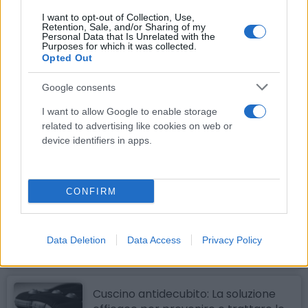
Cotone Idrofilo Zig Zag Made in Italy:
I want to opt-out of Collection, Use,
Retention, Sale, and/or Sharing of my
L'Alleato Indispensabile per la Tua
Personal Data that Is Unrelated with the
Purposes for which it was collected.
Salute Quotidiana
Opted Out
Il cotone idrofilo è uno dei prodotti più comuni e versatili
presenti in ogni...
Google consents
Cotone idrofilo, a cosa serve? Utilità,
I want to allow Google to enable storage
Scopi e Importanza
related to advertising like cookies on web or
Cotone Idrofilo: Tutto Quello Che Devi
device identifiers in apps.
Sapere Il cotone idrofilo è uno degli
articoli...
CONFIRM
Crema all'ossido di zinco, A cosa
serve? Utilità, Scopi e Importanza
Crema all'ossido di zinco protettiva e
lenitiva arrossamenti - PHARMAFIORE
Data Deletion
Data Access
Privacy Policy
(500 ml) L'ossido...
Cuscino antidecubito: La soluzione