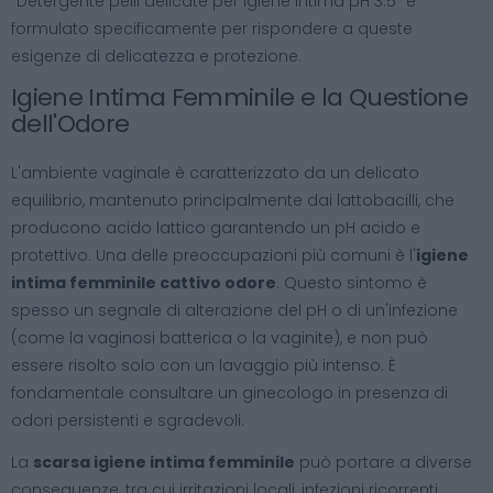
"Detergente pelli delicate per igiene intima pH 3.5" è
formulato specificamente per rispondere a queste
esigenze di delicatezza e protezione.
Igiene Intima Femminile e la Questione
dell'Odore
L'ambiente vaginale è caratterizzato da un delicato
equilibrio, mantenuto principalmente dai lattobacilli, che
producono acido lattico garantendo un pH acido e
protettivo. Una delle preoccupazioni più comuni è l'
igiene
intima femminile cattivo odore
. Questo sintomo è
spesso un segnale di alterazione del pH o di un'infezione
(come la vaginosi batterica o la vaginite), e non può
essere risolto solo con un lavaggio più intenso. È
fondamentale consultare un ginecologo in presenza di
odori persistenti e sgradevoli.
La
scarsa igiene intima femminile
può portare a diverse
conseguenze, tra cui irritazioni locali, infezioni ricorrenti