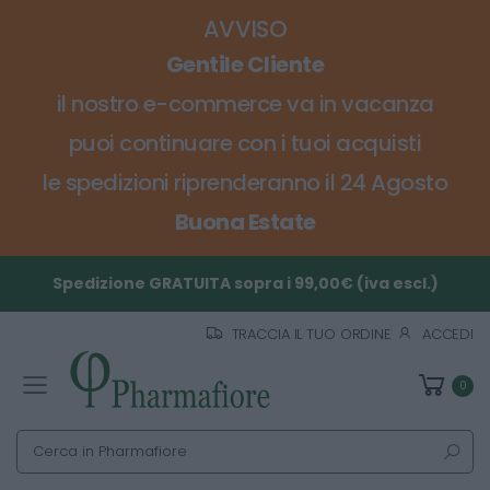
AVVISO
Gentile Cliente
il nostro e-commerce va in vacanza
puoi continuare con i tuoi acquisti
le spedizioni riprenderanno il 24 Agosto
Buona Estate
Spedizione GRATUITA sopra i 99,00€ (iva escl.)
TRACCIA IL TUO ORDINE
ACCEDI
0
Toggle mobile menu
Cerca