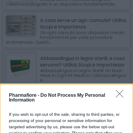
L'elettrocardiografo è un dispositivo fondamentale...
A cosa serve un ago-cannula? Utilità,
Scopi e Importanza
Gli aghi cannula sono dispositivi medici
fondamentali per varie procedure
endovenose. Questi...
Abbassalingua in legno sterili, a cosa
servono? Utilità, Scopi e Importanza
Abbassalingua in Legno Sterili: Un Must-
Have in Ogni Kit Medico L'abbassalingua
è...
Pharmafiore -
Do Not Process My Personal
Bacinelle Reniformi: Innovazione e
Information
Sicurezza per Reparti Clinici
Bacinelle Reniformi: Innovazione e
Sicurezza nei Reparti Clinici Nel mondo della sanità,...
If you wish to opt-out of the sale, sharing to third parties, or
processing of your personal or sensitive information for
targeted advertising by us, please use the below opt-out
Bavagli con Tasca Monouso: L'Alleato