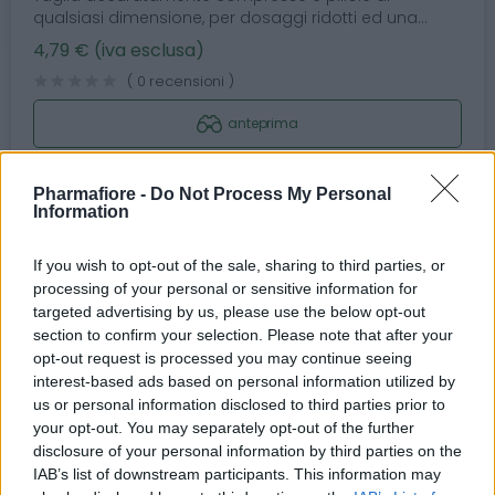
qualsiasi dimensione, per dosaggi ridotti ed una...
4,79 € (iva esclusa)
( 0 recensioni )
anteprima
VISUALIZZA
Pharmafiore -
Do Not Process My Personal
Information
If you wish to opt-out of the sale, sharing to third parties, or
Prec.
1
Succ.
processing of your personal or sensitive information for
targeted advertising by us, please use the below opt-out
section to confirm your selection. Please note that after your
Categorie
opt-out request is processed you may continue seeing
interest-based ads based on personal information utilized by
us or personal information disclosed to third parties prior to
Abbigliamento e protezione
your opt-out. You may separately opt-out of the further
disclosure of your personal information by third parties on the
Abbigliamento professionale
IAB’s list of downstream participants. This information may