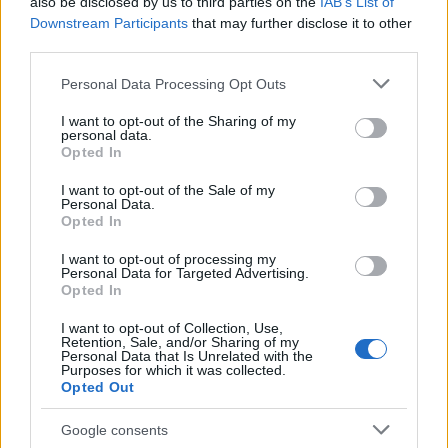
Accessori per carrozzine, comode e presidi
also be disclosed by us to third parties on the
IAB’s List of
Downstream Participants
that may further disclose it to other
Guanti monouso
third parties.
Mascherine igieniche e tampone antigenico
Please note that this website/app uses one or more Google
Personal Data Processing Opt Outs
services and may gather and store information including but
Bendaggi, Garze e Medicazioni
not limited to your visit or usage behaviour. You may click to
I want to opt-out of the Sharing of my
personal data.
grant or deny consent to Google and its third-party tags to
Articoli per lo sport
Opted In
use your data for below specified purposes in below Google
consent section.
Bendaggi
I want to opt-out of the Sale of my
Personal Data.
Opted In
Cerotti
Cotone idrofilo
I want to opt-out of processing my
Personal Data for Targeted Advertising.
Opted In
Garze
I want to opt-out of Collection, Use,
Ghiaccio e gel
Retention, Sale, and/or Sharing of my
Personal Data that Is Unrelated with the
Medicazioni adesive sterili
Purposes for which it was collected.
Opted Out
Medicazioni avanzate
Google consents
Contenitori urine, feci e rifiuti sanitari