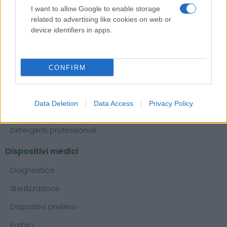
I want to allow Google to enable storage
Contenitori per rifiuti taglienti
related to advertising like cookies on web or
device identifiers in apps.
Contenitori urine e feci
Disinfettanti
CONFIRM
Disinfettanti per dispositivi medici
Disinfettanti per superfici
Data Deletion
Data Access
Privacy Policy
Disinfezione mani e cute
Detergenti professionali
Dispositivi medici
Diagnostica
Sterilizzazione
Dispositivi prelievo
Forbici