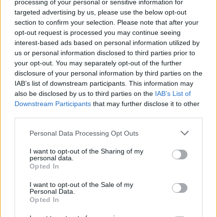
processing of your personal or sensitive information for
targeted advertising by us, please use the below opt-out
Contenitori urine, feci e rifiuti sanitari > Contenitori urine e
section to confirm your selection. Please note that after your
feci
opt-out request is processed you may continue seeing
Contenitore feci da 60 ml - PHARMAFIORE
interest-based ads based on personal information utilized by
Contenitore sterile confezionato singolarmente con
us or personal information disclosed to third parties prior to
etichetta satinata e tappo a vite, in scatola...
your opt-out. You may separately opt-out of the further
disclosure of your personal information by third parties on the
0,35 € (iva esclusa)
IAB’s list of downstream participants. This information may
( 1 recensione )
also be disclosed by us to third parties on the
IAB’s List of
Downstream Participants
that may further disclose it to other
anteprima
third parties.
Please note that this website/app uses one or more Google
Personal Data Processing Opt Outs
VISUALIZZA
services and may gather and store information including but
not limited to your visit or usage behaviour. You may click to
I want to opt-out of the Sharing of my
personal data.
grant or deny consent to Google and its third-party tags to
Opted In
use your data for below specified purposes in below Google
consent section.
I want to opt-out of the Sale of my
Personal Data.
Opted In