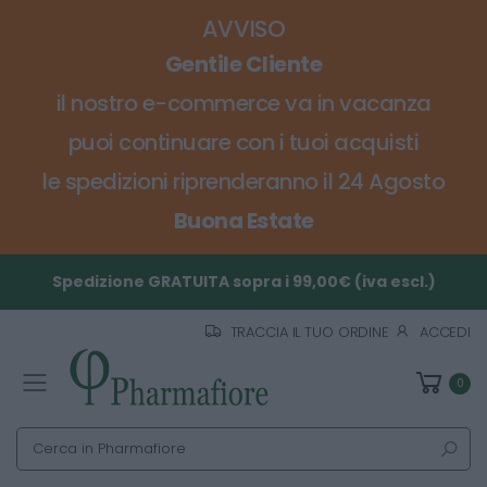
AVVISO
Gentile Cliente
il nostro e-commerce va in vacanza
puoi continuare con i tuoi acquisti
le spedizioni riprenderanno il 24 Agosto
Buona Estate
Spedizione GRATUITA sopra i 99,00€ (iva escl.)
TRACCIA IL TUO ORDINE
ACCEDI
0
Toggle mobile menu
Cerca