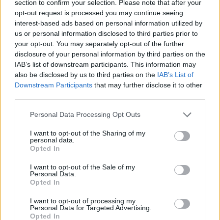
Bavagli con Tasca Monouso: L'Alleato
section to confirm your selection. Please note that after your
Indispensabile nell'Igiene
opt-out request is processed you may continue seeing
Assistenziale e Dentale
interest-based ads based on personal information utilized by
L'Importanza dell'Igiene e della Protezione: I Bavagli
us or personal information disclosed to third parties prior to
Monouso Impermeabili con Tasca Nel...
your opt-out. You may separately opt-out of the further
disclosure of your personal information by third parties on the
IAB’s list of downstream participants. This information may
Benda Flebologica Bielastica
also be disclosed by us to third parties on the
IAB’s List of
Benda Flebologica Bielastica: Soluzione
Efficace per il Bendaggio Compressivo
Downstream Participants
that may further disclose it to other
La Benda Flebologica...
third parties.
Please note that this website/app uses one or more Google
Personal Data Processing Opt Outs
Che cos'è il disinfettante in polvere
services and may gather and store information including but
Peracetico? Utilità, Scopi, e
not limited to your visit or usage behaviour. You may click to
I want to opt-out of the Sharing of my
Importanza
personal data.
grant or deny consent to Google and its third-party tags to
Opted In
Disinfettante in polvere Peracetico La pulizia e la
use your data for below specified purposes in below Google
sterilizzazione degli strumenti medici...
consent section.
I want to opt-out of the Sale of my
Personal Data.
Opted In
Che cos'è una benda elastica
coesiva? Utilità, Scopi e Importanza
I want to opt-out of processing my
Le bende coesive Nel campo medico,
Personal Data for Targeted Advertising.
l'efficacia e la praticità delle bende...
Opted In