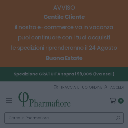
AVVISO
Gentile Cliente
il nostro e-commerce va in vacanza
puoi continuare con i tuoi acquisti
le spedizioni riprenderanno il 24 Agosto
Buona Estate
Spedizione GRATUITA sopra i 99,00€ (iva escl.)
TRACCIA IL TUO ORDINE
ACCEDI
0
Toggle mobile menu
Cerca