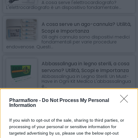
A cosa serve l'elettrocardiografo?
L'elettrocardiografo è un dispositivo fondamentale...
A cosa serve un ago-cannula? Utilità,
Scopi e Importanza
Gli aghi cannula sono dispositivi medici
fondamentali per varie procedure
endovenose. Questi...
Abbassalingua in legno sterili, a cosa
servono? Utilità, Scopi e Importanza
Abbassalingua in Legno Sterili: Un Must-
Have in Ogni Kit Medico L'abbassalingua
è...
Pharmafiore -
Do Not Process My Personal
Bacinelle Reniformi: Innovazione e
Information
Sicurezza per Reparti Clinici
Bacinelle Reniformi: Innovazione e
If you wish to opt-out of the sale, sharing to third parties, or
Sicurezza nei Reparti Clinici Nel mondo della sanità,...
processing of your personal or sensitive information for
targeted advertising by us, please use the below opt-out