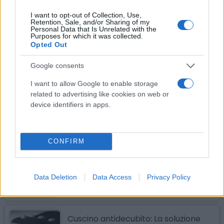
I want to opt-out of Collection, Use,
Cotone Idrofilo Zig Zag Made in Italy:
Retention, Sale, and/or Sharing of my
L'Alleato Indispensabile per la Tua
Personal Data that Is Unrelated with the
Purposes for which it was collected.
Salute Quotidiana
Opted Out
Il cotone idrofilo è uno dei prodotti più comuni e versatili
presenti in ogni...
Google consents
I want to allow Google to enable storage
Cotone idrofilo, a cosa serve? Utilità,
related to advertising like cookies on web or
Scopi e Importanza
device identifiers in apps.
Cotone Idrofilo: Tutto Quello Che Devi
Sapere Il cotone idrofilo è uno degli
articoli...
CONFIRM
Crema all'ossido di zinco, A cosa
serve? Utilità, Scopi e Importanza
Crema all'ossido di zinco protettiva e
Data Deletion
Data Access
Privacy Policy
lenitiva arrossamenti - PHARMAFIORE
(500 ml) L'ossido...
Cuscino antidecubito: La soluzione