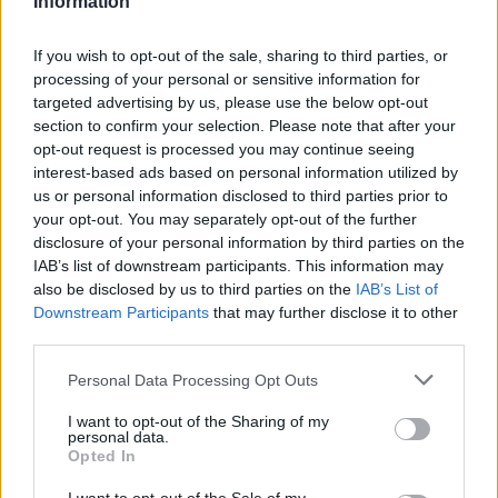
Information
Disinfettante battericida per cute
If you wish to opt-out of the sale, sharing to third parties, or
Integra: La guida essenziale per la tua
processing of your personal or sensitive information for
salute
targeted advertising by us, please use the below opt-out
Comprendere i Disinfettanti Battericidi per Cute Integra:
section to confirm your selection. Please note that after your
Guida Completa La disinfezione...
opt-out request is processed you may continue seeing
interest-based ads based on personal information utilized by
Disinfettante con Clorexidina:
us or personal information disclosed to third parties prior to
Sicurezza e Igiene con Septavir Chlo
your opt-out. You may separately opt-out of the further
Alcolico
disclosure of your personal information by third parties on the
Septavir CHLO Spray Cerichem: Disinfettante Battericida
IAB’s list of downstream participants. This information may
con Clorexidina Il Septavir CHLO...
also be disclosed by us to third parties on the
IAB’s List of
Downstream Participants
that may further disclose it to other
third parties.
Fascia Biadesiva per Sacca Urine e
Catetere Esterno Uomo: Comfort e
Please note that this website/app uses one or more Google
Personal Data Processing Opt Outs
Sicurezza
services and may gather and store information including but
Fascia Biadesiva per Sacca Urine e
not limited to your visit or usage behaviour. You may click to
I want to opt-out of the Sharing of my
Catetere Esterno Uomo: Comfort e
personal data.
grant or deny consent to Google and its third-party tags to
Sicurezza La gestione...
Opted In
use your data for below specified purposes in below Google
consent section.