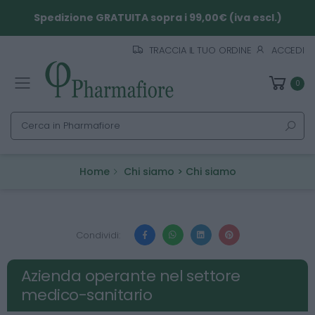
Spedizione GRATUITA sopra i 99,00€ (iva escl.)
TRACCIA IL TUO ORDINE
ACCEDI
0
Toggle mobile menu
Cerca
Home
Chi siamo > Chi siamo
Condividi:
Azienda operante nel settore
medico-sanitario