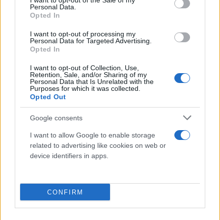
I want to opt-out of the Sale of my
Forbici chirurgiche: Guida essenziale
Personal Data.
ai tipi, usi e la precisione delle punte
Opted In
acute
I want to opt-out of processing my
Nel vasto e complesso mondo della strumentazione
Personal Data for Targeted Advertising.
medica, le forbici chirurgiche rappresentano...
Opted In
I want to opt-out of Collection, Use,
Gel per Ultrasuoni, Ecografia ed ECG
Retention, Sale, and/or Sharing of my
di Qualità
Personal Data that Is Unrelated with the
Purposes for which it was collected.
Gel per Ultrasuoni, Ecografia ed ECG di
Opted Out
Qualità Se sei alla ricerca di un gel per...
Google consents
Gestione Ottimale delle Ferite: La
I want to allow Google to enable storage
Guida Completa alle Medicazioni
related to advertising like cookies on web or
Idrocolloidali Sottili
device identifiers in apps.
La Medicazione Idrocolloidale Sottile:
Una Soluzione Avanzata per la Cura delle Ferite Le...
Ghiaccio istantaneo: Sollievo rapido
CONFIRM
per dolore e gonfiore - La soluzione
indispensabile per ogni emergenza