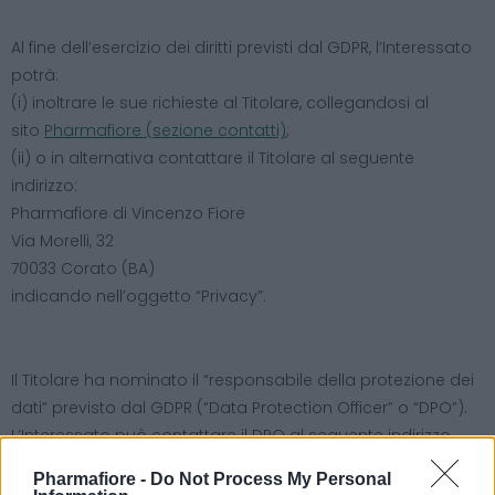
Al fine dell’esercizio dei diritti previsti dal GDPR, l’Interessato
potrà:
(i) inoltrare le sue richieste al Titolare, collegandosi al
sito
Pharmafiore (sezione contatti)
;
(ii) o in alternativa contattare il Titolare al seguente
indirizzo:
Pharmafiore di Vincenzo Fiore
Via Morelli, 32
70033 Corato (BA)
indicando nell’oggetto “Privacy”.
Il Titolare ha nominato il “responsabile della protezione dei
dati” previsto dal GDPR (“Data Protection Officer” o “DPO”).
L’Interessato può contattare il DPO al seguente indirizzo
email:
info@pharmafiore.it
Pharmafiore -
Do Not Process My Personal