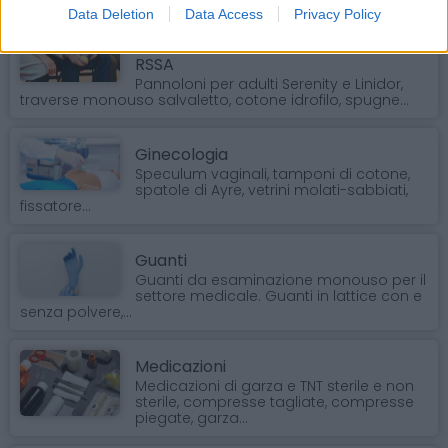
Data Deletion
Data Access
Privacy Policy
Forniture per case di riposo RSA-
RSSA
Pannoloni per adulti Serenity e Linidor,
traverse monouso salvaletto, cotone idrofilo, spugne...
Ginecologia
Speculum vaginali, tamponi di cotone,
spatole di Ayre, vetrini molati-sabbiati,
fissatore...
Guanti
Guanti da esaminazione monouso per il
settore medicale. Guanti in lattice con e
senza polvere,...
Medicazioni
Medicazioni di garza e TNT sterile e non
sterile, compresse tagliate, compresse
piegate, garza...