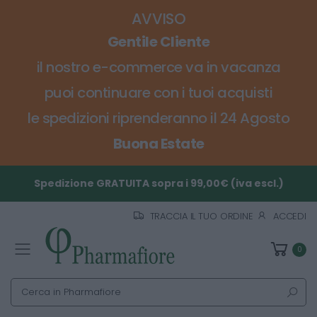
AVVISO
Gentile Cliente
il nostro e-commerce va in vacanza
puoi continuare con i tuoi acquisti
le spedizioni riprenderanno il 24 Agosto
Buona Estate
Spedizione GRATUITA sopra i 99,00€ (iva escl.)
TRACCIA IL TUO ORDINE
ACCEDI
0
Toggle mobile menu
Cerca