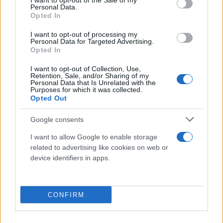
I want to opt-out of the Sale of my
Personal Data.
Luglio 2003 n.229 “.
Opted In
I want to opt-out of processing my
Personal Data for Targeted Advertising.
Opted In
I nostri Settori
I want to opt-out of Collection, Use,
Retention, Sale, and/or Sharing of my
Personal Data that Is Unrelated with the
Bendaggi
Purposes for which it was collected.
Bende di garza orlata, bende elastiche
Opted Out
Ideal, bende elastiche adesive, bende
ossido di zinco,...
Google consents
Cerotti
I want to allow Google to enable storage
Cerotti sterili e non sterili in varie misure,
related to advertising like cookies on web or
cerotti sterili con tampone centrale,
device identifiers in apps.
cerotti...
Fisioterapia
CONFIRM
Lenzuolino medico Celtex, bobine in
carta, asciugamani a rotolo,
asciugamani piegati a Z,...