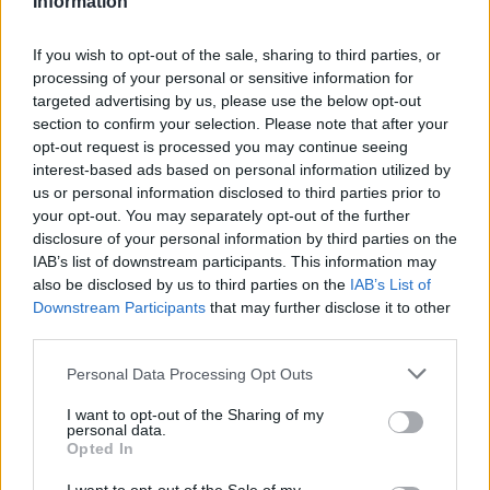
Information
Fine modulo
Relativamente ai prodotti venduti da Pharmafiore di
If you wish to opt-out of the sale, sharing to third parties, or
Vincenzo Fiore ed aventi la seguente natura: dispositivi
processing of your personal or sensitive information for
targeted advertising by us, please use the below opt-out
medici e dispositivi medico – diagnostici in vitro, presidi
section to confirm your selection. Please note that after your
medico chirurgici significa che: tutti i contenuti dei
opt-out request is processed you may continue seeing
siti
www.pharmafiore.it
relativi a tali prodotti (testi, immagini,
interest-based ads based on personal information utilized by
foto, disegni, allegati e quant’altro) non hanno carattere né
us or personal information disclosed to third parties prior to
natura di pubblicità. Tutti i contenuti devono intendersi e
your opt-out. You may separately opt-out of the further
disclosure of your personal information by third parties on the
sono di natura esclusivamente informativa e volti
IAB’s list of downstream participants. This information may
esclusivamente a portare a conoscenza dei clienti e dei
also be disclosed by us to third parties on the
IAB’s List of
potenziali clienti in fase di preacquisto i prodotti venduti da
Downstream Participants
that may further disclose it to other
Pharmafiore attraverso la rete. Nessuna delle informazioni
third parties.
contenute nel sito devono intendersi come consulenza
Please note that this website/app uses one or more Google
Personal Data Processing Opt Outs
medica o scientifica.
services and may gather and store information including but
Le seguenti informazioni vengono fornite per garantire la
not limited to your visit or usage behaviour. You may click to
I want to opt-out of the Sharing of my
personal data.
massima trasparenza nei confronti dei clienti ed in
grant or deny consent to Google and its third-party tags to
Opted In
conformità al Decreto Legislativo 06 Settembre 2005, n. 206
use your data for below specified purposes in below Google
consent section.
“Codice del consumo a norma dell’art.7 della legge 29