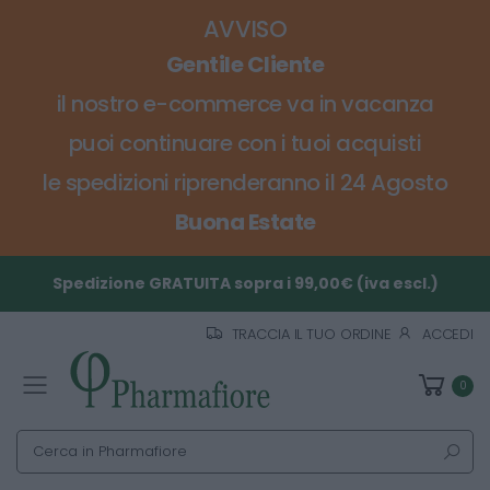
AVVISO
Gentile Cliente
il nostro e-commerce va in vacanza
puoi continuare con i tuoi acquisti
le spedizioni riprenderanno il 24 Agosto
Buona Estate
Spedizione GRATUITA sopra i 99,00€ (iva escl.)
TRACCIA IL TUO ORDINE
ACCEDI
0
Toggle mobile menu
Cerca