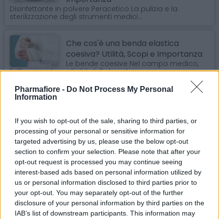
Disinfettante in polvere Peracetico La pulizia e la
sterilizzazione degli strumenti medici...
Che cos'è una benda elastica
coesiva? Utilità, Scopi e Importanza
Le bende coesive Nel campo medico,
l'efficacia e la praticità delle bende...
Pharmafiore -
Do Not Process My Personal
Cotone Idrofilo Zig Zag Made in Italy:
Information
L'Alleato Indispensabile per la Tua
Salute Quotidiana
If you wish to opt-out of the sale, sharing to third parties, or
Il cotone idrofilo è uno dei prodotti più comuni e versatili
processing of your personal or sensitive information for
presenti in ogni...
targeted advertising by us, please use the below opt-out
section to confirm your selection. Please note that after your
opt-out request is processed you may continue seeing
Cotone idrofilo, a cosa serve? Utilità,
interest-based ads based on personal information utilized by
Scopi e Importanza
us or personal information disclosed to third parties prior to
Cotone Idrofilo: Tutto Quello Che Devi
Sapere Il cotone idrofilo è uno degli
your opt-out. You may separately opt-out of the further
articoli...
disclosure of your personal information by third parties on the
IAB’s list of downstream participants. This information may