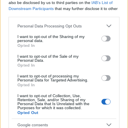
also be disclosed by us to third parties on the
IAB’s List of
Crema all'ossido di zinco, A cosa
Downstream Participants
that may further disclose it to other
serve? Utilità, Scopi e Importanza
third parties.
Crema all'ossido di zinco protettiva e
lenitiva arrossamenti - PHARMAFIORE
Please note that this website/app uses one or more Google
(500 ml) L'ossido...
Personal Data Processing Opt Outs
services and may gather and store information including but
not limited to your visit or usage behaviour. You may click to
I want to opt-out of the Sharing of my
personal data.
Cuscino antidecubito: La soluzione
grant or deny consent to Google and its third-party tags to
Opted In
use your data for below specified purposes in below Google
efficace per prevenire e trattare le
consent section.
piaghe
I want to opt-out of the Sale of my
Personal Data.
Prevenzione e sollievo: L'importanza del cuscino
Opted In
antidecubito Le piaghe da decubito sono...
I want to opt-out of processing my
Personal Data for Targeted Advertising.
Cuscino in Memory Foam e Gel
Opted In
Fluido: A Cosa Serve, Utilità, Scopi e
Importanza
I want to opt-out of Collection, Use,
Cuscino in Memory Foam e Gel Fluido: A
Retention, Sale, and/or Sharing of my
Personal Data that Is Unrelated with the
Cosa Serve, Utilità, Scopi e Importanza
Purposes for which it was collected.
Quando...
Opted Out
Disinfettante battericida per cute
Google consents