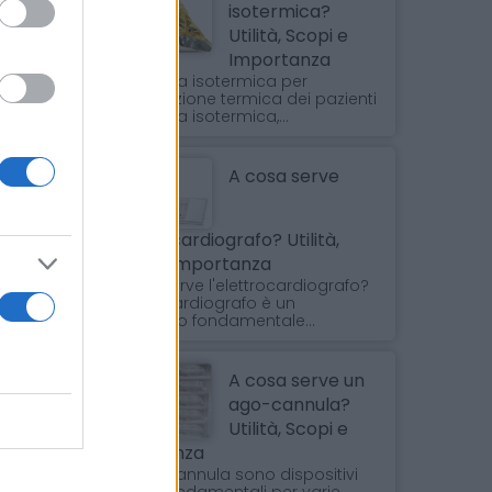
isotermica?
Utilità, Scopi e
Importanza
La coperta isotermica per
stabilizzazione termica dei pazienti
La coperta isotermica,...
A cosa serve
l'elettrocardiografo? Utilità,
Scopi e Importanza
A cosa serve l'elettrocardiografo?
L'elettrocardiografo è un
dispositivo fondamentale...
A cosa serve un
ago-cannula?
Utilità, Scopi e
Importanza
Gli aghi cannula sono dispositivi