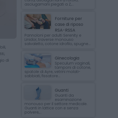
carta, asciugamani a rotolo,
asciugamani piegati a Z,...
Forniture per
case di riposo
RSA-RSSA
Pannoloni per adulti Serenity e
Linidor, traverse monouso
salvaletto, cotone idrofilo, spugne...
ili,
ti,
Ginecologia
gio di
Speculum vaginali,
tamponi di cotone,
spatole di Ayre, vetrini molati-
sabbiati, fissatore...
Guanti
Guanti da
esaminazione
monouso per il settore medicale.
Guanti in lattice con e senza
polvere,...