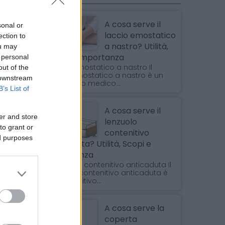
A cosa serve il
sonal or
laccio emostatico
ection to
a nastro? Utilità,
ou may
Scopi e Importanza
 personal
Laccio emostatico a nastro Il
out of the
laccio emostatico a nastro è un
 downstream
dispositivo medico...
B’s List of
A cosa serve il
er and store
lenzuolo
to grant or
contenitivo
ed purposes
anticaduta? Utilità, Scopi e
Importanza
Il lenzuolo contenitivo anticaduta Il
lenzuolo contenitivo anticaduta è
un dispositivo...
A cosa serve la
coperta