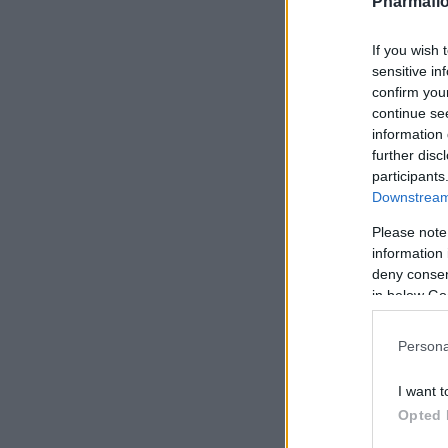
Pharmafio
If you wish 
sensitive in
confirm you
continue se
information 
further disc
participants
Downstream 
Please note
information 
deny consent
in below Go
Persona
I want t
Opted 