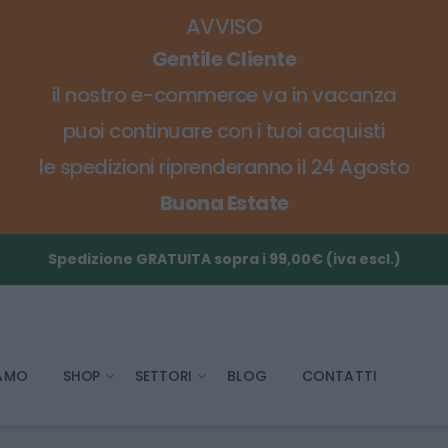
AVVISO
Gentile Cliente
il nostro e-commerce va in vacanza
puoi continuare con i tuoi acquisti
le spedizioni riprenderanno il 24 Agosto
Buona Estate
Spedizione GRATUITA sopra i 99,00€ (iva escl.)
IAMO
SHOP
SETTORI
BLOG
CONTATTI