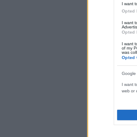
I want t
Opted 
I want 
Advertis
Opted 
I want t
of my P
was col
Opted 
Google 
I want t
web or d