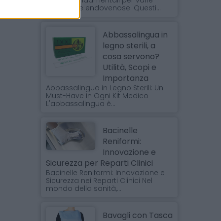
medici fondamentali per varie
procedure endovenose. Questi...
Abbassalingua in
legno sterili, a
cosa servono?
Utilità, Scopi e
Importanza
Abbassalingua in Legno Sterili: Un
Must-Have in Ogni Kit Medico
L'abbassalingua è...
Bacinelle
Reniformi:
Innovazione e
Sicurezza per Reparti Clinici
Bacinelle Reniformi: Innovazione e
Sicurezza nei Reparti Clinici Nel
mondo della sanità,...
Bavagli con Tasca