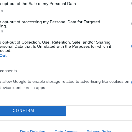
o opt-out of the Sale of my Personal Data.
In
to opt-out of processing my Personal Data for Targeted
ing.
In
o opt-out of Collection, Use, Retention, Sale, and/or Sharing
ersonal Data that Is Unrelated with the Purposes for which it
lected.
Out
consents
o allow Google to enable storage related to advertising like cookies on
evice identifiers in apps.
CONFIRM
Data Deletion
Data Access
Privacy Policy