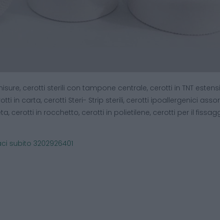
e misure, cerotti sterili con tampone centrale, cerotti in TNT estensib
tti in carta, cerotti Steri- Strip sterili, cerotti ipoallergenici assorti
a, cerotti in rocchetto, cerotti in polietilene, cerotti per il fissag
ci subito 3202926401