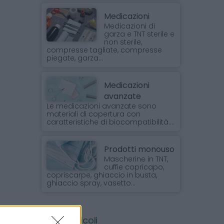
Medicazioni
Medicazioni di
garza e TNT sterile e
non sterile,
compresse tagliate, compresse
piegate, garza...
Medicazioni
avanzate
Le medicazioni avanzate sono
materiali di copertura con
caratteristiche di biocompatibilità....
Prodotti monouso
Mascherine in TNT,
cuffie copricapo,
copriscarpe, ghiaccio in busta,
ghiaccio spray, vasetto...
Ultimi articoli