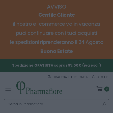
AVVISO
Gentile Cliente
il nostro e-commerce va in vacanza
puoi continuare con i tuoi acquisti
le spedizioni riprenderanno il 24 Agosto
Buona Estate
Spedizione GRATUITA sopra i 99,00€ (iva escl.)
TRACCIA IL TUO ORDINE
ACCEDI
0
Toggle mobile menu
Cerca