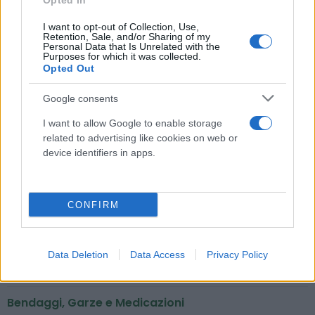
Opted In
singolarmente....
( 0 recensioni )
I want to opt-out of Collection, Use,
Retention, Sale, and/or Sharing of my
Personal Data that Is Unrelated with the
Purposes for which it was collected.
Opted Out
Google consents
I want to allow Google to enable storage
Categorie
related to advertising like cookies on web or
device identifiers in apps.
Abbigliamento e protezione
Abbigliamento professionale
CONFIRM
Accessori per carrozzine, comode e presidi
Guanti monouso
Data Deletion
Data Access
Privacy Policy
Mascherine igieniche e tampone antigenico
Bendaggi, Garze e Medicazioni