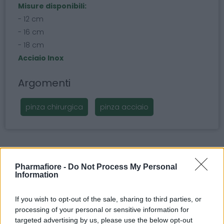
Misure disponibili:
- 12 cm
- 16 cm
- 18 cm
Acciaio Inox
Argomenti
pinza chirurgica
pinza acciaio
Potrebbero piacerti anche
Pharmafiore -
Do Not Process My Personal
Information
If you wish to opt-out of the sale, sharing to third parties, or
processing of your personal or sensitive information for
targeted advertising by us, please use the below opt-out