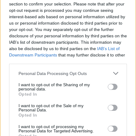
section to confirm your selection. Please note that after your
opt-out request is processed you may continue seeing
interest-based ads based on personal information utilized by
us or personal information disclosed to third parties prior to
your opt-out. You may separately opt-out of the further
disclosure of your personal information by third parties on the
IAB’s list of downstream participants. This information may
also be disclosed by us to third parties on the
IAB’s List of
Downstream Participants
that may further disclose it to other
third parties.
Please note that this website/app uses one or more Google
Personal Data Processing Opt Outs
services and may gather and store information including but
not limited to your visit or usage behaviour. You may click to
I want to opt-out of the Sharing of my
personal data.
grant or deny consent to Google and its third-party tags to
Opted In
use your data for below specified purposes in below Google
consent section.
I want to opt-out of the Sale of my
Personal Data.
Forbice retta punte smusse - 14,5 cm - GIMA
Opted In
4,26 € (iva esclusa)
I want to opt-out of processing my
Forbici chirurgiche. Materiale: Acciaio inox. Imbustate
Personal Data for Targeted Advertising.