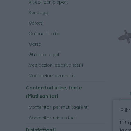
Articoli per lo sport
Bendaggi
Cerotti
Cotone idrofilo
Garze
Ghiaccio e gel
Medicazioni adesive sterili
Medicazioni avanzate
Contenitori urine, feci e
rifiuti sanitari
Contenitori per rifiuti taglienti
Fil
Contenitori urine e feci
I fil
Disinfettanti
la
cr