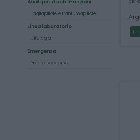
Ausili per disabili-anziani
per a
Tagliapillole e frantumapillole
Arg
Linea laboratorio
fil
Citologia
Emergenza
Pronto soccorso