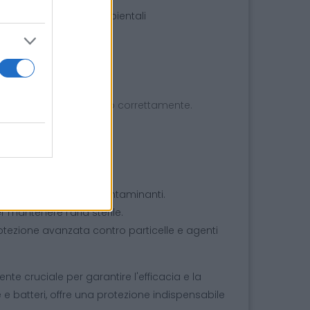
o e delle condizioni ambientali
ndosi che sia posizionato correttamente.
amento.
dazioni del produttore.
un ambiente privo di contaminanti.
r mantenere l’aria sterile.
rotezione avanzata contro particelle e agenti
e cruciale per garantire l'efficacia e la
 e batteri, offre una protezione indispensabile