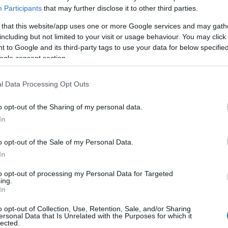
cile Manutenzione
: Facile da sostituire e mantenere, contri
Participants
that may further disclose it to other third parties.
l'aspiratore.
 that this website/app uses one or more Google services and may gath
fici:
including but not limited to your visit or usage behaviour. You may click 
 to Google and its third-party tags to use your data for below specifi
tezione Efficace
: Riduce il rischio di contaminazione e garan
ogle consent section.
ocedure mediche.
stazioni Ottimali
: Mantiene l'aspiratore in condizioni di funzi
l Data Processing Opt Outs
ffidabilità dell'apparecchio.
o opt-out of the Sharing of my personal data.
curezza Aggiuntiva
: L’azione antibatterica del filtro aiuta a pr
In
teggendo pazienti e operatori sanitari.
plicità di Utilizzo
: Facile da installare e sostituire, riducendo 
o opt-out of the Sale of my Personal Data.
utenzione dell’aspiratore.
In
cifiche Tecniche:
to opt-out of processing my Personal Data for Targeted
ing.
o di Filtro
: Filtro antibatterico ad alta efficienza
In
mpatibilità
: Universale per aspiratori medici standard (verific
o opt-out of Collection, Use, Retention, Sale, and/or Sharing
teriale
: Fibra sintetica ad alta densità
ersonal Data that Is Unrelated with the Purposes for which it
lected.
mensioni
: Variabili a seconda del modello dell'aspiratore