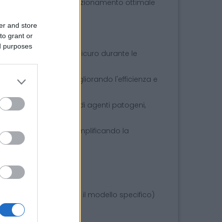
buendo a garantire un funzionamento ottimale
er and store
to grant or
ed purposes
tisce un ambiente più sicuro durante le
onamento eccellenti, migliorando l'efficienza e
evenire la proliferazione di agenti patogeni,
i tempi di inattività e semplificando la
are la compatibilità con il modello specifico)