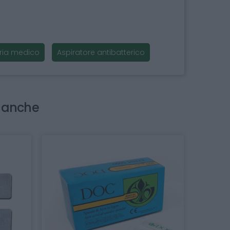
'aria medico
Aspiratore antibatterico
i anche