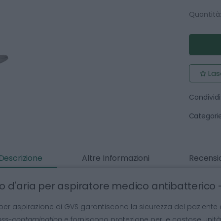
Quantità
Las
Condividi
Categorie
Descrizione
Altre Informazioni
Recensio
tro d'aria per aspiratore medico antibatterico
tri per aspirazione di GVS garantiscono la sicurezza del paziente
oss-contamination
e forniscono protezione per le costose unità d