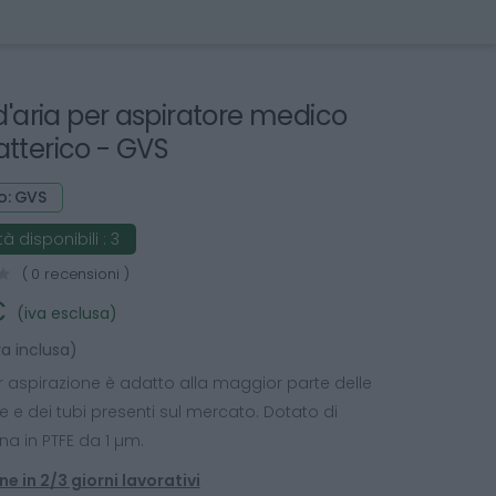
 d'aria per aspiratore medico
atterico - GVS
o: GVS
à disponibili :
3
( 0 recensioni )
€
(iva esclusa)
va inclusa)
 per aspirazione è adatto alla maggior parte delle
e dei tubi presenti sul mercato. Dotato di
 in PTFE da 1 µm.
e in 2/3 giorni lavorativi