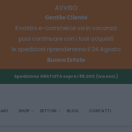
AVVISO
Gentile Cliente
il nostro e-commerce va in vacanza
puoi continuare con i tuoi acquisti
le spedizioni riprenderanno il 24 Agosto
Buona Estate
Spedizione GRATUITA sopra i 99,00€ (iva escl.)
IAMO
SHOP
SETTORI
BLOG
CONTATTI