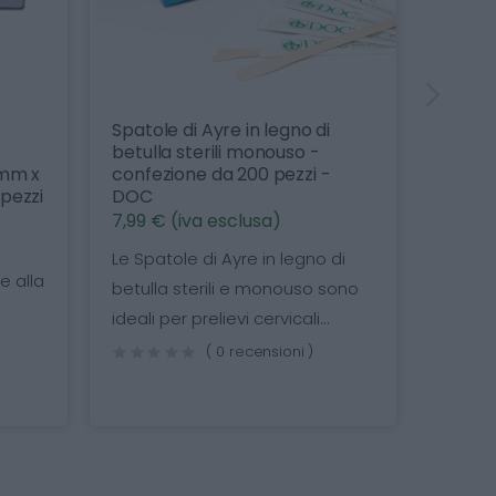
di
Copririunito monouso in TNT -
Ceste
-
confezione da 25 pezzi -
- PH
 -
PHARMAFIORE
1,10 
25,35 € (iva esclusa)
Acces
Garantisci igiene e protezione
osped
o di
con i copririunito monouso in
cura 
o sono
TNT. Ideali per studi medici...
...
( 0 recensioni )