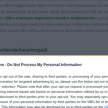
o alla maggior parte delle macchine e dei tubi presenti sul m
tri per aspirazione di GVS sono dotati di membrana in PTFE da 1 
stro
filtro d'aria per aspiratore medico antibatterico
è proge
te le procedure mediche. Essenziale per mantenere l'efficacia
ario, questo filtro offre una protezione avanzata contro particel
tteristiche principali:
trazione Avanzata
: Realizzato con materiali ad alta efficienza 
re -
Do Not Process My Personal Information
ticelle microscopiche, garantendo un'aria pulita e priva di con
cnologia Antibatterica
: Trattato con agenti antibatterici per pr
to opt-out of the sale, sharing to third parties, or processing of your per
chio di infezioni.
formation for targeted advertising by us, please use the below opt-out s
mpatibilità
: Progettato per adattarsi a vari modelli di aspirato
r selection. Please note that after your opt-out request is processed y
oce.
eing interest-based ads based on personal information utilized by us or
eriale di Alta Qualità
: Costruito con materiali resistenti e du
disclosed to third parties prior to your opt-out. You may separately opt-
losure of your personal information by third parties on the IAB’s list of
dabili.
. This information may also be disclosed by us to third parties on the
IA