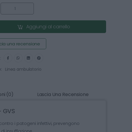
:
Aggiungi al carrello
cia una recensione
:
:
Linea ambulatorio
ni (0)
Lascia Una Recensione
 - GVS
 contro i patogeni infettivi, prevengono
i insufflazione.