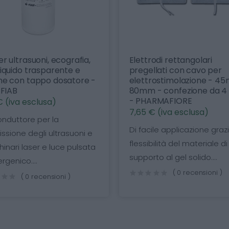
trodi rettangolari
Spatole di Ayre in legno 
ellati con cavo per
betulla sterili monouso 
ttrostimolazione - 45mm x
confezione da 200 pezzi
m - confezione da 4 pezzi
DOC
HARMAFIORE
7,99 € (iva esclusa)
 € (iva esclusa)
Le Spatole di Ayre in legn
acile applicazione grazie alla
betulla sterili e monous
sibilità del materiale di
ideali per prelievi cervicali
orto al gel solido....
( 0 recensioni )
( 0 recensioni )