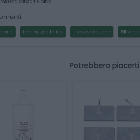
mbienti sanitari e clinici.
omenti
tro aria
filtro antibatterico
filtro aspirazione
Filtro d
Potrebbero piacert