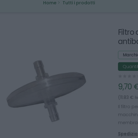
Home
Tutti i prodotti
Filtro
antib
Marchi
Quantit
9,70 
(11.83 € i
Il filtro
macchine 
membrana
Spedizion