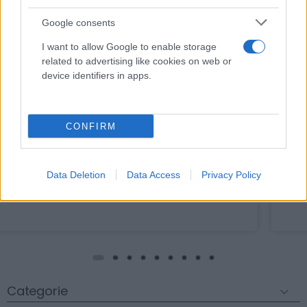
Google consents
I want to allow Google to enable storage
related to advertising like cookies on web or
device identifiers in apps.
Porta aghi acciaio inox, Mayo Hegar - 16 cm -
GIMA
6,39 € (iva esclusa)
CONFIRM
Strumento chirurgico essenziale, resistente alla
corrosione e con superficie zigrinata per...
Data Deletion
Data Access
Privacy Policy
( 0 recensioni )
Categorie