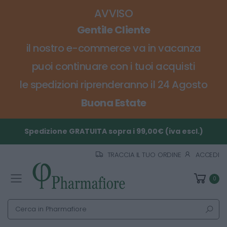
AVVISO
Gentile Cliente
il nostro e-commerce va in vacanza
puoi continuare con i tuoi acquisti
le spedizioni riprenderanno il 24 Agosto
Buona Estate
Spedizione GRATUITA sopra i 99,00€ (iva escl.)
TRACCIA IL TUO ORDINE
ACCEDI
0
Toggle mobile menu
Cerca