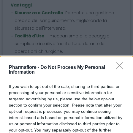
Vantaggi
:
Sicurezza e Controllo
: Permette una gestione
precisa del sanguinamento, migliorando la
sicurezza dell'intervento.
Facilità d'Uso
: Il meccanismo di bloccaggio
semplice e intuitivo facilita l'uso durante le
operazioni chirurgiche.
Scegli la pinza emostatica per garantire un
Pharmafiore -
Do Not Process My Personal
controllo efficace del sanguinamento e una
Information
gestione ottimale durante le tue procedure
chirurgiche.
If you wish to opt-out of the sale, sharing to third parties, or
processing of your personal or sensitive information for
targeted advertising by us, please use the below opt-out
Argomenti
section to confirm your selection. Please note that after your
opt-out request is processed you may continue seeing
klemmer
pinze klemmer
pinza klemmer
interest-based ads based on personal information utilized by
us or personal information disclosed to third parties prior to
klemmer pinza
your opt-out. You may separately opt-out of the further