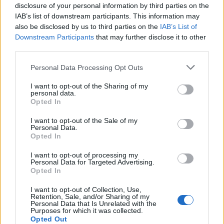
disclosure of your personal information by third parties on the
IAB’s list of downstream participants. This information may
also be disclosed by us to third parties on the
IAB’s List of
Downstream Participants
that may further disclose it to other
Potrebbero piacerti anche
third parties.
Please note that this website/app uses one or more Google
Personal Data Processing Opt Outs
services and may gather and store information including but
not limited to your visit or usage behaviour. You may click to
I want to opt-out of the Sharing of my
personal data.
grant or deny consent to Google and its third-party tags to
Opted In
use your data for below specified purposes in below Google
consent section.
I want to opt-out of the Sale of my
Personal Data.
Opted In
I want to opt-out of processing my
Personal Data for Targeted Advertising.
Opted In
I want to opt-out of Collection, Use,
Retention, Sale, and/or Sharing of my
Personal Data that Is Unrelated with the
Purposes for which it was collected.
Opted Out