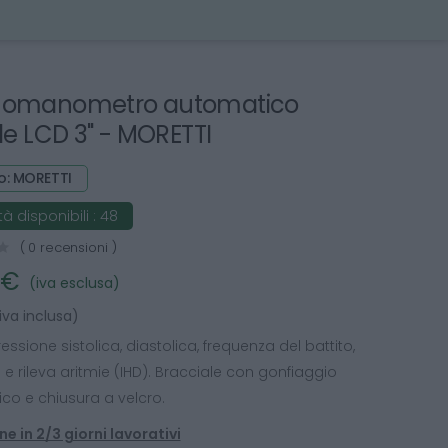
momanometro automatico
ale LCD 3" - MORETTI
o: MORETTI
à disponibili :
48
( 0 recensioni )
 €
(iva esclusa)
iva inclusa)
essione sistolica, diastolica, frequenza del battito,
e rileva aritmie (IHD). Bracciale con gonfiaggio
co e chiusura a velcro.
e in 2/3 giorni lavorativi