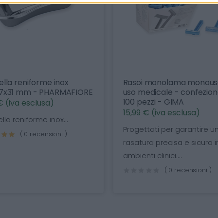
me inox
Rasoi monolama monouso per
PHARMAFIORE
uso medicale - confezione da
100 pezzi - GIMA
sa)
15,99 € (iva esclusa)
inox...
Progettati per garantire una
nsioni )
rasatura precisa e sicura in
ambienti clinici....
( 0 recensioni )