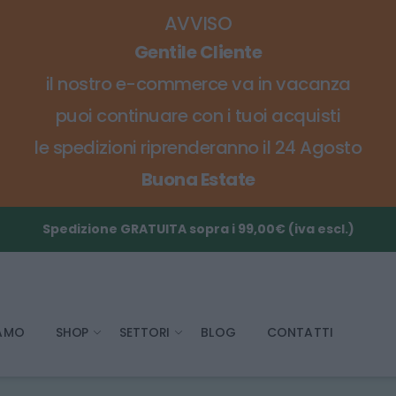
AVVISO
Gentile Cliente
il nostro e-commerce va in vacanza
puoi continuare con i tuoi acquisti
le spedizioni riprenderanno il 24 Agosto
Buona Estate
Spedizione GRATUITA sopra i 99,00€ (iva escl.)
IAMO
SHOP
SETTORI
BLOG
CONTATTI