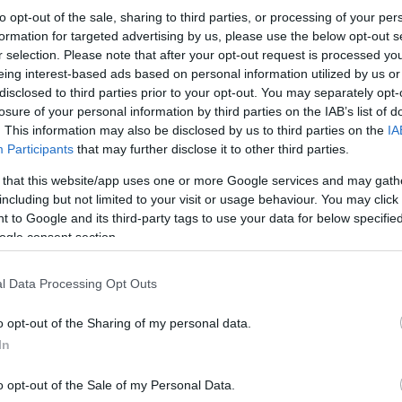
to opt-out of the sale, sharing to third parties, or processing of your per
 pressione sistolica, diastolica, della frequenza del battito, data
formation for targeted advertising by us, please use the below opt-out s
mia). Memorie per 2 utenti. 120 memorie totali 60 per utente. Medi
r selection. Please note that after your opt-out request is processed y
facciamento con PC tramite porta USB (CD software e cavo opti
eing interest-based ads based on personal information utilized by us or
cazione secondo lo standard internazionale (WHO/OMS). Bracci
disclosed to third parties prior to your opt-out. You may separately opt-
losure of your personal information by third parties on the IAB’s list of
matico.
. This information may also be disclosed by us to third parties on the
IA
tteristiche tecniche:
Participants
that may further disclose it to other third parties.
mentazione: 4 batterie (AAA) da 1.5 V
 that this website/app uses one or more Google services and may gath
mentatore elettrico non incluso (AC 220/230 V 50Hz – DC 6.0 V,
including but not limited to your visit or usage behaviour. You may click 
odo di misurazione: oscillometro
 to Google and its third-party tags to use your data for below specifi
mpo di misurazione pressione 0-300 mmHg
ogle consent section.
po di misurazione pulsazioni da 30 a 180 puls/min
cisione pressione +/- 3 mmHg – pulsazioni +/- 5%
l Data Processing Opt Outs
nfiaggio automatico
ensioni bracciale: 22 – 36 cm – circonferenza
o opt-out of the Sharing of my personal data.
In
ensioni: L:14 P:9,8 H:4,8 cm
o: 227g (senza batterie)
o opt-out of the Sale of my Personal Data.