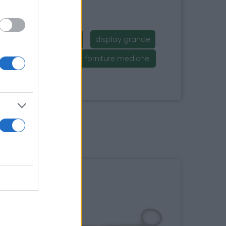
 pressione sanguigna
display grande
pressione arteriosa
forniture mediche.
i anche