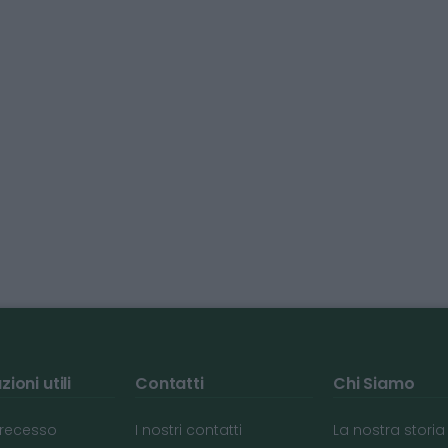
ioni utili
Contatti
Chi Siamo
i recesso
I nostri contatti
La nostra storia