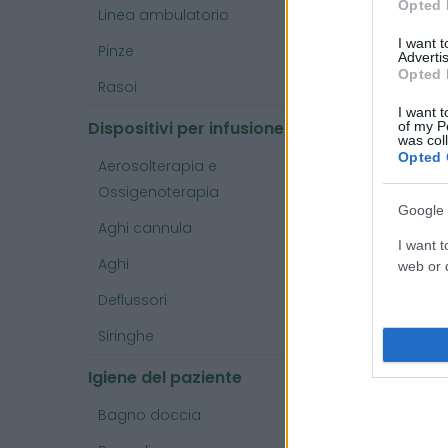
Opted 
Linea ambulatorio
Arg
I want 
Pinze
Advertis
Opted 
sf
Rasoi
I want t
mo
Dispositivi per infusione
of my P
was col
Sf
Opted 
Aerosolterapia e
Ossigenoterapia
Google 
Aghi cannula
I want t
Aghi
web or d
Deflussori
Siringhe
Igiene del paziente
Bagno doccia