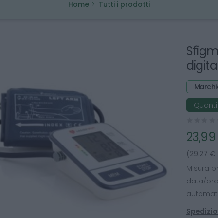
Home
Tutti i prodotti
Sfig
digit
Marchi
Quantit
23,99
(29.27 € 
Misura pr
data/ora 
automati
Spedizion