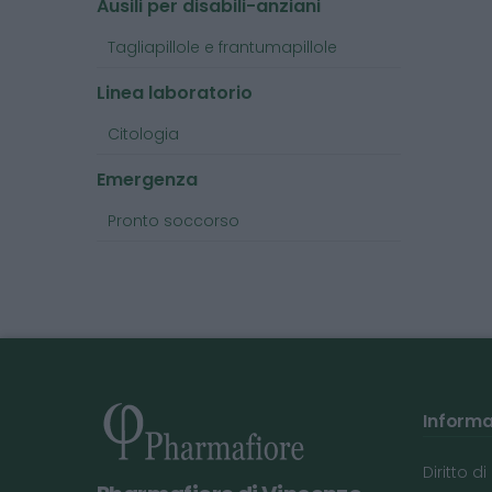
Ausili per disabili-anziani
Tagliapillole e frantumapillole
Linea laboratorio
Citologia
Emergenza
Pronto soccorso
Informaz
Diritto d