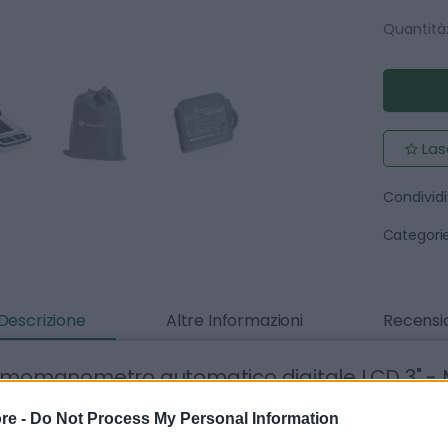
Quantità
Las
Condividi
Categorie
Descrizione
Altre Informazioni
Recensio
gmomanometro automatico digitale LCD 3" -
figmomanometro digitale automatico da tavolo ha un design 
re -
Do Not Process My Personal Information
ensioni: 4,6×6,3 cm) retroilluminato che visualizza contempor