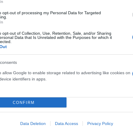
In
omenti
to opt-out of processing my Personal Data for Targeted
ing.
In
igmomanometro automatico
digitale LCD
misurazione
o opt-out of Collection, Use, Retention, Sale, and/or Sharing
nitoraggio salute
strumento preciso
alta qualità
ersonal Data that Is Unrelated with the Purposes for which it
lected.
igmomanometro LCD
Out
consents
o allow Google to enable storage related to advertising like cookies on
Potrebbero piacert
evice identifiers in apps.
CONFIRM
Data Deletion
Data Access
Privacy Policy