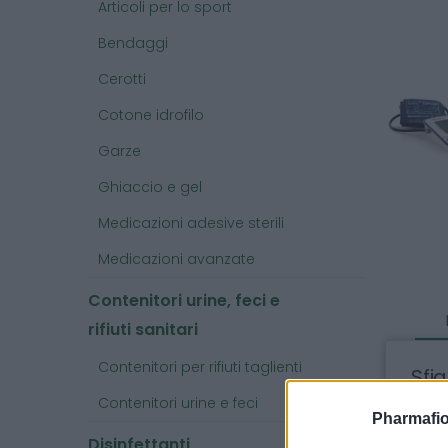
Articoli per lo sport
Bendaggi
Cerotti
Cotone idrofilo
Garze
Ghiaccio e gel
Medicazioni adesive sterili
Medicazioni avanzate
Contenitori urine, feci e
rifiuti sanitari
Contenitori per rifiuti taglienti
Sfi
Contenitori urine e feci
Lo s
Pharmafio
Disinfettanti
(dim