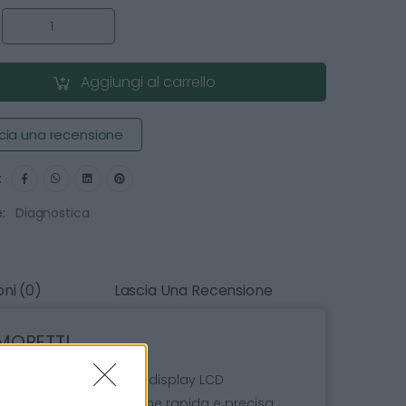
:
Aggiungi al carrello
cia una recensione
:
:
Diagnostica
ni (0)
Lascia Una Recensione
 MORETTI
innovativo con grande display LCD
aneamente la misurazione rapida e precisa