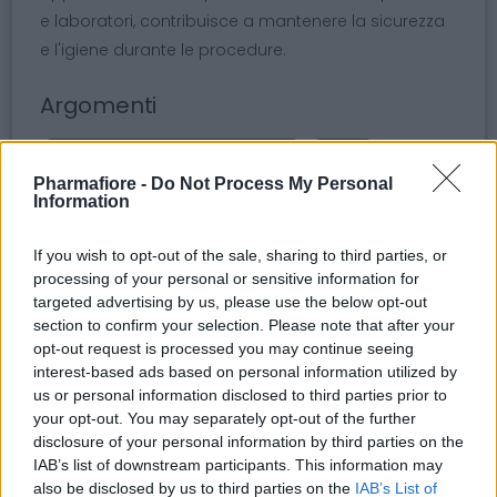
e laboratori, contribuisce a mantenere la sicurezza
e l'igiene durante le procedure.
Argomenti
contenitore per rifiuti taglienti
4 litri
Pharmafiore -
Do Not Process My Personal
sicurezza rifiuti pericolosi
Information
gestione rifiuti clinici
contenitore igienico
If you wish to opt-out of the sale, sharing to third parties, or
processing of your personal or sensitive information for
raccolta materiali appuntiti
targeted advertising by us, please use the below opt-out
smaltimento rifiuti medici
section to confirm your selection. Please note that after your
opt-out request is processed you may continue seeing
forniture ospedaliere.
interest-based ads based on personal information utilized by
us or personal information disclosed to third parties prior to
your opt-out. You may separately opt-out of the further
disclosure of your personal information by third parties on the
IAB’s list of downstream participants. This information may
Potrebbero piacerti anche
also be disclosed by us to third parties on the
IAB’s List of