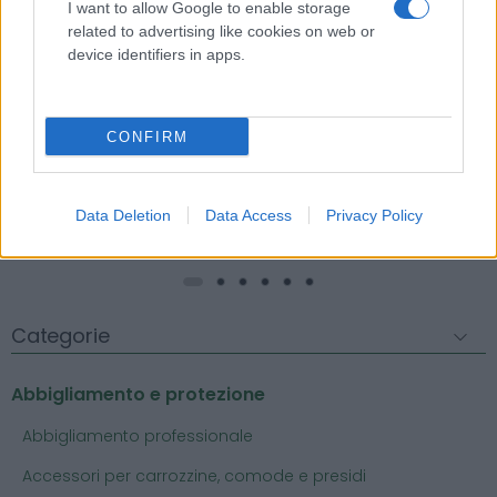
I want to allow Google to enable storage
related to advertising like cookies on web or
Contenitore feci da 60 ml - PHARMAFIORE
device identifiers in apps.
0,35 € (iva esclusa)
Contenitore sterile confezionato singolarmente con
etichetta satinata e tappo a vite, in scatola...
CONFIRM
( 0 recensioni )
Data Deletion
Data Access
Privacy Policy
Categorie
Abbigliamento e protezione
Abbigliamento professionale
Accessori per carrozzine, comode e presidi