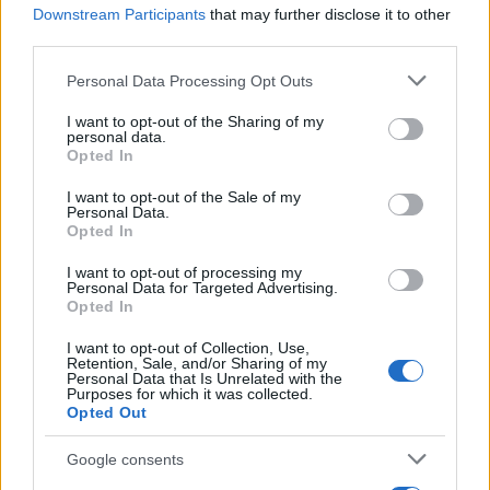
Downstream Participants
that may further disclose it to other
third parties.
Please note that this website/app uses one or more Google
Personal Data Processing Opt Outs
services and may gather and store information including but
not limited to your visit or usage behaviour. You may click to
I want to opt-out of the Sharing of my
personal data.
grant or deny consent to Google and its third-party tags to
Opted In
use your data for below specified purposes in below Google
consent section.
I want to opt-out of the Sale of my
Personal Data.
Opted In
I want to opt-out of processing my
Personal Data for Targeted Advertising.
Opted In
I want to opt-out of Collection, Use,
Retention, Sale, and/or Sharing of my
Personal Data that Is Unrelated with the
Purposes for which it was collected.
Opted Out
Google consents