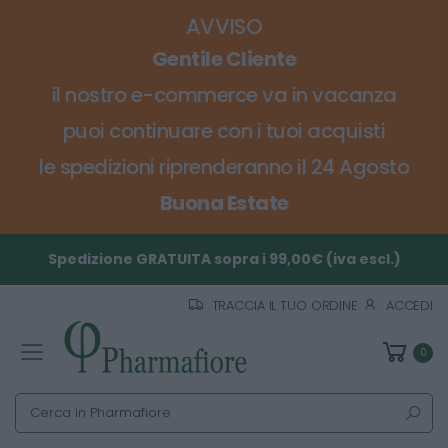
AVVISO
Gentile Cliente
il nostro e-commerce va in vacanza
puoi continuare con i tuoi acquisti
le spedizioni riprenderanno il 24 Agosto
Buona Estate
Spedizione GRATUITA sopra i 99,00€ (iva escl.)
TRACCIA IL TUO ORDINE
ACCEDI
0
Toggle mobile menu
Cerca