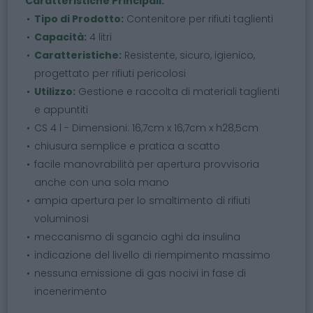
Caratteristiche Principali:
Tipo di Prodotto:
Contenitore per rifiuti taglienti
Capacità:
4 litri
Caratteristiche:
Resistente, sicuro, igienico,
progettato per rifiuti pericolosi
Utilizzo:
Gestione e raccolta di materiali taglienti
e appuntiti
CS 4 l - Dimensioni: 16,7cm x 16,7cm x h28,5cm
chiusura semplice e pratica a scatto
facile manovrabilità per apertura provvisoria
anche con una sola mano
ampia apertura per lo smaltimento di rifiuti
voluminosi
meccanismo di sgancio aghi da insulina
indicazione del livello di riempimento massimo
nessuna emissione di gas nocivi in fase di
incenerimento