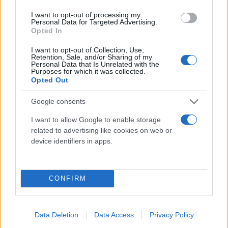
- PHARMAFIORE
0,40 € (iva esclusa)
I want to opt-out of processing my
Personal Data for Targeted Advertising.
Opted In
Contenitore urina sterile per campionamento delle
urine in polipropilene con tappo a vite...
I want to opt-out of Collection, Use,
Retention, Sale, and/or Sharing of my
( 0 recensioni )
Personal Data that Is Unrelated with the
Purposes for which it was collected.
Opted Out
Google consents
I want to allow Google to enable storage
related to advertising like cookies on web or
device identifiers in apps.
Categorie
CONFIRM
Abbigliamento e protezione
Abbigliamento professionale
Data Deletion
Data Access
Privacy Policy
Accessori per carrozzine, comode e presidi