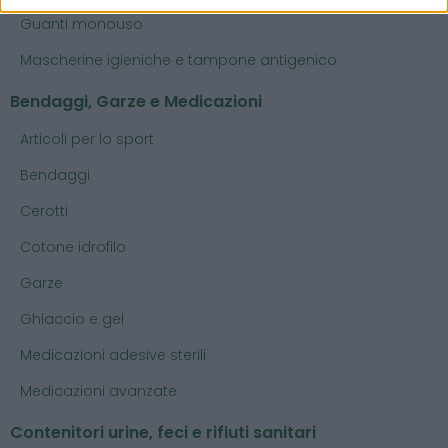
Guanti monouso
Mascherine igieniche e tampone antigenico
Bendaggi, Garze e Medicazioni
Articoli per lo sport
Bendaggi
Cerotti
Cotone idrofilo
Garze
Ghiaccio e gel
Medicazioni adesive sterili
Medicazioni avanzate
Contenitori urine, feci e rifiuti sanitari