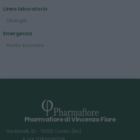
Linea laboratorio
Citologia
Emergenza
Pronto soccorso
Pharmafiore di Vincenzo Fiore
Via Morelli, 32 - 70033 Corato (Ba)
P. IVA: 07874090728