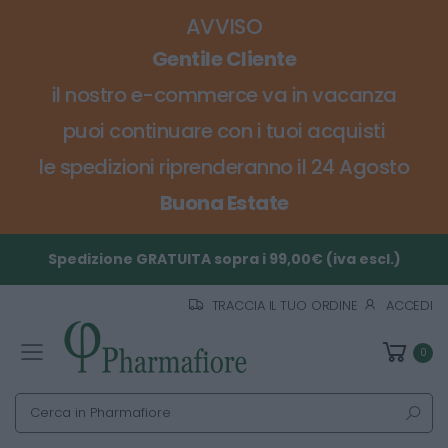
AVVISO
Gentile Cliente
il nostro e-commerce va in vacanza
puoi continuare con i tuoi acquisti
le spedizioni riprenderanno il 24 Agosto
Buona Estate
Spedizione GRATUITA sopra i 99,00€ (iva escl.)
TRACCIA IL TUO ORDINE
ACCEDI
0
Toggle mobile menu
Cerca