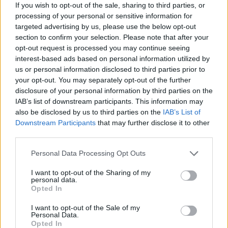
If you wish to opt-out of the sale, sharing to third parties, or
processing of your personal or sensitive information for
targeted advertising by us, please use the below opt-out
section to confirm your selection. Please note that after your
opt-out request is processed you may continue seeing
interest-based ads based on personal information utilized by
us or personal information disclosed to third parties prior to
your opt-out. You may separately opt-out of the further
disclosure of your personal information by third parties on the
IAB’s list of downstream participants. This information may
also be disclosed by us to third parties on the
IAB’s List of
Downstream Participants
that may further disclose it to other
third parties.
Please note that this website/app uses one or more Google
Personal Data Processing Opt Outs
services and may gather and store information including but
not limited to your visit or usage behaviour. You may click to
I want to opt-out of the Sharing of my
personal data.
grant or deny consent to Google and its third-party tags to
Opted In
use your data for below specified purposes in below Google
consent section.
I want to opt-out of the Sale of my
Personal Data.
Contenitore urine plus con campionatore - 120 ml
Opted In