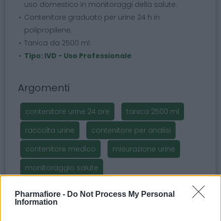
uso domestico in monitoraggi della salute.
Contenitore graduato per urine 24 h in
polipropilene.
Tanica da 2500 ml.
Tipo: IVD - Uso Professionale
Argomenti
contenitore urine 24 ore
tanica 2500 ml
raccolta urine
contenitore per analisi
contenitore medico
misurazione urine
monitoraggio salute
Pharmafiore -
Do Not Process My Personal
Information
Potrebbero piacerti anche