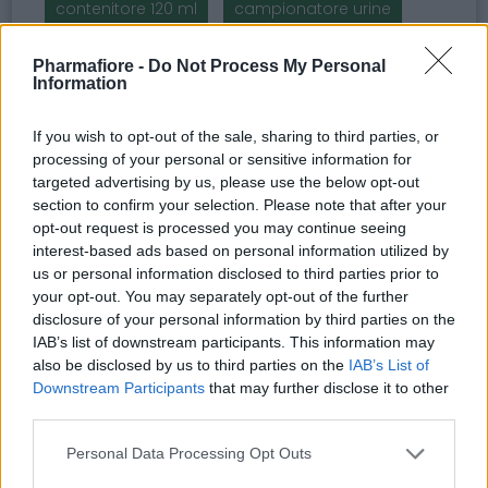
contenitore 120 ml
campionatore urine
contenitore igienico
Pharmafiore -
Do Not Process My Personal
Information
raccolta campioni urine
prodotti per analisi cliniche
If you wish to opt-out of the sale, sharing to third parties, or
processing of your personal or sensitive information for
targeted advertising by us, please use the below opt-out
section to confirm your selection. Please note that after your
opt-out request is processed you may continue seeing
Potrebbero piacerti anche
interest-based ads based on personal information utilized by
us or personal information disclosed to third parties prior to
your opt-out. You may separately opt-out of the further
disclosure of your personal information by third parties on the
IAB’s list of downstream participants. This information may
also be disclosed by us to third parties on the
IAB’s List of
Downstream Participants
that may further disclose it to other
third parties.
Please note that this website/app uses one or more Google
Personal Data Processing Opt Outs
services and may gather and store information including but