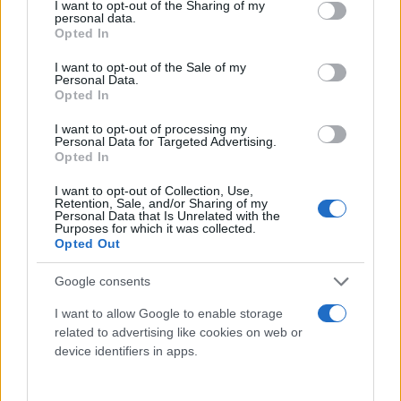
not limited to your visit or usage behaviour. You may click to
I want to opt-out of the Sharing of my
personal data.
grant or deny consent to Google and its third-party tags to
Opted In
use your data for below specified purposes in below Google
consent section.
I want to opt-out of the Sale of my
Personal Data.
Opted In
I want to opt-out of processing my
Personal Data for Targeted Advertising.
Opted In
Enteroclisma da viaggio - 2 litri - GIMA
6,30 € (iva esclusa)
I want to opt-out of Collection, Use,
Retention, Sale, and/or Sharing of my
Fornito in scatola di cartone con 2 cannule
Personal Data that Is Unrelated with the
Purposes for which it was collected.
(vaginale, anale), rubinetto apribile, tubo e...
Opted Out
( 0 recensioni )
Google consents
I want to allow Google to enable storage
related to advertising like cookies on web or
device identifiers in apps.