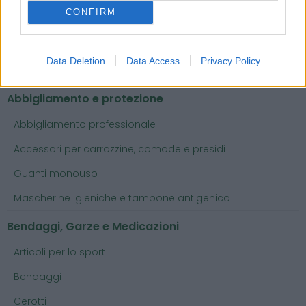
CONFIRM
Categorie
Data Deletion
Data Access
Privacy Policy
Abbigliamento e protezione
Abbigliamento professionale
Accessori per carrozzine, comode e presidi
Guanti monouso
Mascherine igieniche e tampone antigenico
Bendaggi, Garze e Medicazioni
Articoli per lo sport
Bendaggi
Cerotti