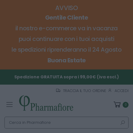
AVVISO
Gentile Cliente
il nostro e-commerce va in vacanza
puoi continuare con i tuoi acquisti
le spedizioni riprenderanno il 24 Agosto
Buona Estate
Spedizione GRATUITA sopra i 99,00€ (iva escl.)
TRACCIA IL TUO ORDINE
ACCEDI
0
Toggle mobile menu
Cerca