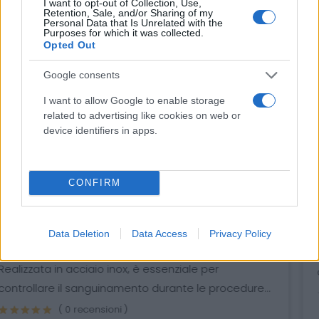
I want to opt-out of Collection, Use,
Retention, Sale, and/or Sharing of my
Personal Data that Is Unrelated with the
Purposes for which it was collected.
Opted Out
Google consents
I want to allow Google to enable storage
related to advertising like cookies on web or
device identifiers in apps.
CONFIRM
Pinza Magill in acciaio inox da 25 cm - GIMA
7,39 € (iva esclusa)
Data Deletion
Data Access
Privacy Policy
Pinza di Magill in acciaio inox per clampare da 25
cm. Imbustata singolarmente....
( 0 recensioni )