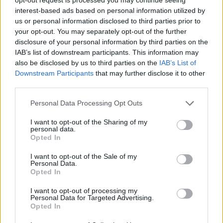
interest-based ads based on personal information utilized by
CORE-SCRUB C
preoperatorio
igiene
us or personal information disclosed to third parties prior to
your opt-out. You may separately opt-out of the further
preparazione chirurgica
antibatterico
disclosure of your personal information by third parties on the
IAB’s list of downstream participants. This information may
sicurezza
forniture mediche
also be disclosed by us to third parties on the
IAB’s List of
pulizia preoperatoria.
Downstream Participants
that may further disclose it to other
third parties.
Please note that this website/app uses one or more Google
Personal Data Processing Opt Outs
services and may gather and store information including but
Potrebbero piacerti anche
not limited to your visit or usage behaviour. You may click to
I want to opt-out of the Sharing of my
personal data.
grant or deny consent to Google and its third-party tags to
Opted In
use your data for below specified purposes in below Google
consent section.
I want to opt-out of the Sale of my
Personal Data.
Opted In
I want to opt-out of processing my
Personal Data for Targeted Advertising.
Opted In