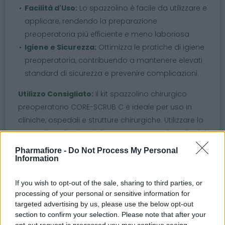
Facilità d'Uso:
Lo spazzolino è facile da utilizzare e
applicare, rendendo la preparazione
preoperatoria più efficiente e meno laboriosa.
Igiene e Sicurezza:
Ottimizza le pratiche di igiene
preoperatoria, contribuendo a mantenere elevati
standard di sicurezza e prevenire complicazioni.
Utilizzo Consigliato:
Il kit spazzolino chirurgico
preoperatorio CORE-SCRUB C è ideale per uso in
cliniche, ospedali e strutture chirurgiche. Utilizzare lo
spazzolino alla clorexidina per preparare la pelle del
paziente prima di interventi chirurgici, assicurando
Pharmafiore -
Do Not Process My Personal
Information
una preparazione igienica e riducendo il rischio di
infezioni.
If you wish to opt-out of the sale, sharing to third parties, or
processing of your personal or sensitive information for
Argomenti
targeted advertising by us, please use the below opt-out
section to confirm your selection. Please note that after your
kit spazzolino chirurgico
clorexidina
opt-out request is processed you may continue seeing