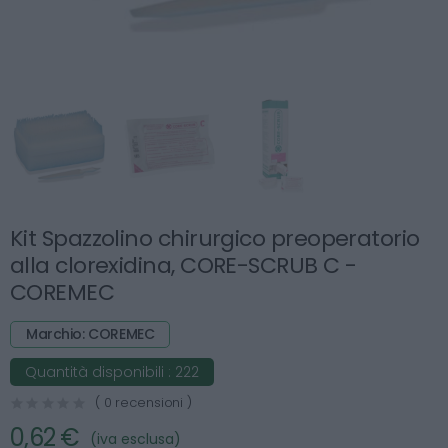
Kit Spazzolino chirurgico preoperatorio
alla clorexidina, CORE-SCRUB C -
COREMEC
Marchio: COREMEC
Quantità disponibili :
222
( 0 recensioni )
0,62 €
(iva esclusa)