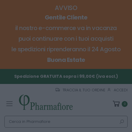
AVVISO
Gentile Cliente
il nostro e-commerce va in vacanza
puoi continuare con i tuoi acquisti
le spedizioni riprenderanno il 24 Agosto
Buona Estate
Spedizione GRATUITA sopra i 99,00€ (iva escl.)
TRACCIA IL TUO ORDINE
ACCEDI
0
Toggle mobile menu
Cerca