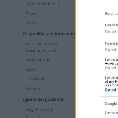
Linea ambulatorio
All
Ido
Pinze
Persona
Non
Rasoi
I want t
Per
Opted 
Col
Dispositivi per infusione
Dim
Aerosolterapia e
I want t
Con
Opted 
Ossigenoterapia
Bene
Aghi cannula
I want 
Advertis
Pro
Opted 
Aghi
ess
Co
I want t
Deflussori
of my P
lim
was col
Siringhe
Opted 
Fac
quo
Igiene del paziente
Google 
Ver
Bagno doccia
sol
I want t