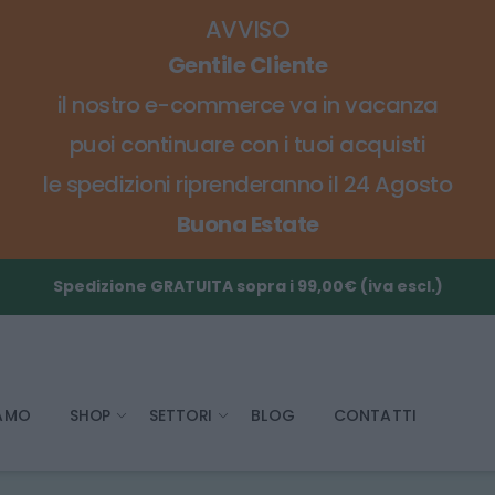
AVVISO
Gentile Cliente
il nostro e-commerce va in vacanza
puoi continuare con i tuoi acquisti
le spedizioni riprenderanno il 24 Agosto
Buona Estate
Spedizione GRATUITA sopra i 99,00€ (iva escl.)
IAMO
SHOP
SETTORI
BLOG
CONTATTI