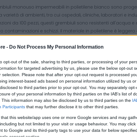
mbiuli monouso impermeabili in polietilene bianco sono progetta
a varietà di ambienti, tra cui ospedali, cliniche, laboratori e ind
zioni da 100 pezzi, questi grembiuli sono resistenti all'acqua 
o contaminazioni e schizzi. Il materiale in polietilene è legg
vimento durante le attività quotidiane.
re -
Do Not Process My Personal Information
to opt-out of the sale, sharing to third parties, or processing of your per
teristiche Principali:
formation for targeted advertising by us, please use the below opt-out s
o di Prodotto:
Grembiuli monouso impermeabili
r selection. Please note that after your opt-out request is processed y
eriale:
Polietilene
eing interest-based ads based on personal information utilized by us or
ore:
Bianco
disclosed to third parties prior to your opt-out. You may separately opt-
losure of your personal information by third parties on the IAB’s list of
nfezione:
100 pezzi
. This information may also be disclosed by us to third parties on the
IA
atteristiche:
Impermeabili, resistenti, comodi, leggeri
Participants
that may further disclose it to other third parties.
lizzo:
Protezione igienica in ambienti clinici, laboratori e industr
 that this website/app uses one or more Google services and may gath
mbiule usa e getta impermeabile
including but not limited to your visit or usage behaviour. You may click 
ssore 0.019 mm.
 to Google and its third-party tags to use your data for below specifi
ea professionale
ogle consent section.