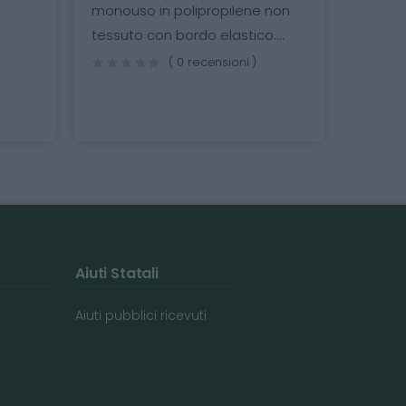
Prevenzione e cura del
nouso in polipropilene non
da decubito in soggett
ssuto con bordo elastico....
rischio. Corredato di fod
( 0 recensioni )
( 0 recensioni
Aiuti Statali
Aiuti pubblici ricevuti