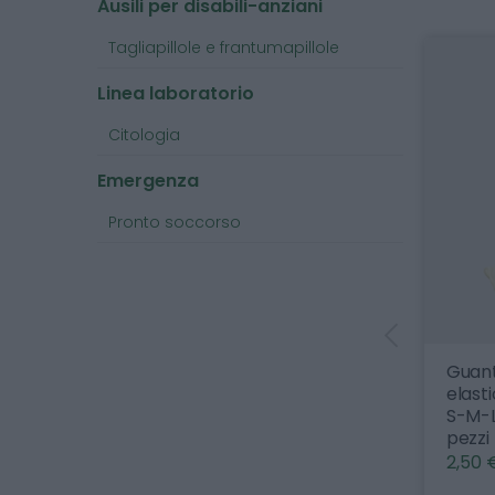
Ausili per disabili-anziani
Tagliapillole e frantumapillole
Linea laboratorio
Citologia
Emergenza
Pronto soccorso
aterasso antidecubito con
Guanti in vinile sinteti
ompressore a ciclo alternato
elasticizzati monouso,
 PHARMAFIORE
S-M-L-XL - confezion
pezzi - MEDCONSULT
1,05 € (iva esclusa)
2,50 € (iva esclusa)
t antidecubito a ciclo