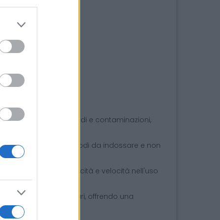
 affidabile contro liquidi e contaminazioni,
ro, i grembiuli sono comodi da indossare e non
fficiente.
uli garantiscono praticità e velocità nell'uso
ttori medici e alimentari, offrendo una