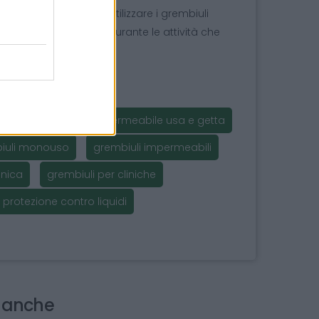
 industrie alimentari. Utilizzare i grembiuli
 ambiente igienico durante le attività che
 impermeabili
impermeabile usa e getta
iuli monouso
grembiuli impermeabili
enica
grembiuli per cliniche
protezione contro liquidi
i anche