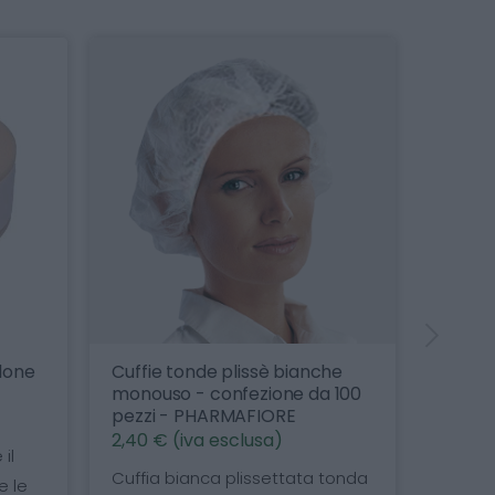
ffie tonde plissè bianche
Cuscino antidecubito 
nouso - confezione da 100
d'aria a micro intersc
zzi - PHARMAFIORE
valvola - alto 10cm -
40cm x 10cm - PHAR
40 € (iva esclusa)
104,99 € (iva esclusa)
ffia bianca plissettata tonda