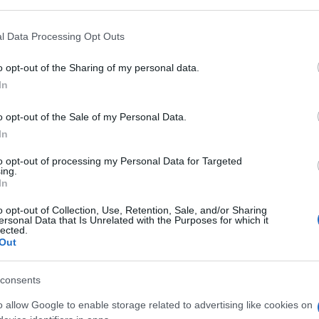
acciatura in vita.
neo per rischi minori.
l Data Processing Opt Outs
 sterile.
o opt-out of the Sharing of my personal data.
fetto per rispettare le regole igieniche
In
ore: bianco
ensioni: 115 cm (lunghezza) x 70 cm (larghezza)
o opt-out of the Sale of my Personal Data.
fezionati in busta PE easy-open da 100 pezzi
In
fici:
to opt-out of processing my Personal Data for Targeted
ing.
tezione Efficace:
I grembiuli impermeabili offrono una barriera
In
enziali per mantenere un ambiente igienico.
mfort e Libertà di Movimento:
Realizzati in polietilene legge
o opt-out of Collection, Use, Retention, Sale, and/or Sharing
ersonal Data that Is Unrelated with the Purposes for which it
itano i movimenti, permettendo di svolgere le attività in modo e
lected.
Out
ilità d'Uso:
Monouso e facili da indossare e rimuovere, i grembi
tidiano.
consents
satilità:
Ideali per una vasta gamma di applicazioni, inclusi se
uzione pratica e igienica per diverse esigenze.
o allow Google to enable storage related to advertising like cookies on