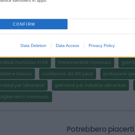
evice identifiers in apps.
zzo Consigliato:
Ideali per ospedali, cliniche, laboratori, cucine e
uso impermeabili per proteggere gli indumenti e mantenere un
edono un'ulteriore barriera protettiva.
CONFIRM
omenti
Data Deletion
Data Access
Privacy Policy
permeabili usa e getta
grembiule monouso
grembiuli
embiuli monouso in tnt
impermeabile monouso
gremb
ietilene bianco
confezione da 100 pezzi
protezione igi
mbiuli per laboratori
grembiuli per industrie alimentari
bigliamento monouso.
Potrebbero piacert