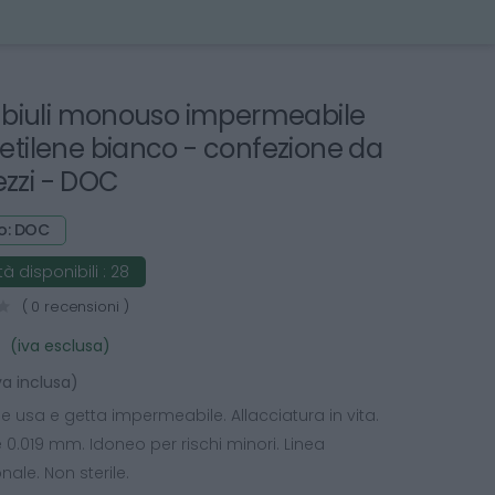
biuli monouso impermeabile
lietilene bianco - confezione da
ezzi - DOC
o: DOC
à disponibili :
28
( 0 recensioni )
(iva esclusa)
va inclusa)
 usa e getta impermeabile. Allacciatura in vita.
0.019 mm. Idoneo per rischi minori. Linea
nale. Non sterile.