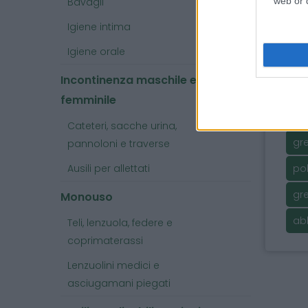
Bavagli
web or d
Utili
Igiene intima
mono
richi
Igiene orale
Incontinenza maschile e
Arg
femminile
im
Cateteri, sacche urina,
gr
pannoloni e traverse
Ausili per allettati
pol
gre
Monouso
ab
Teli, lenzuola, federe e
coprimaterassi
Lenzuolini medici e
asciugamani piegati