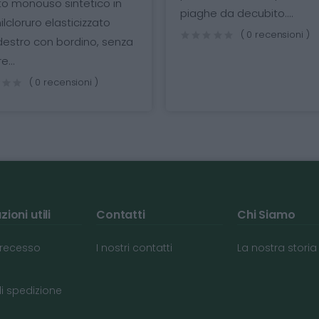
tico in
mo
piaghe da decubito....
izzato
te
( 0 recensioni )
no, senza
i )
ioni utili
Contatti
Chi Siamo
i recesso
I nostri contatti
La nostra storia
di spedizione