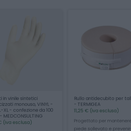
ci
Rullo antidecubito per tallone
Cu
 VINYL -
- TERMIGEA
mo
e da 100
pe
11,25 € (iva esclusa)
ING
2,
Progettato per mantenere il
Cu
piede sollevato e prevenire le