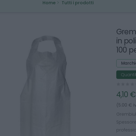
Home
Tutti i prodotti
Grem
in po
100 p
Marchi
Quantit
4,10 €
(5.00 € i
Grembiule
Spessore 
professio