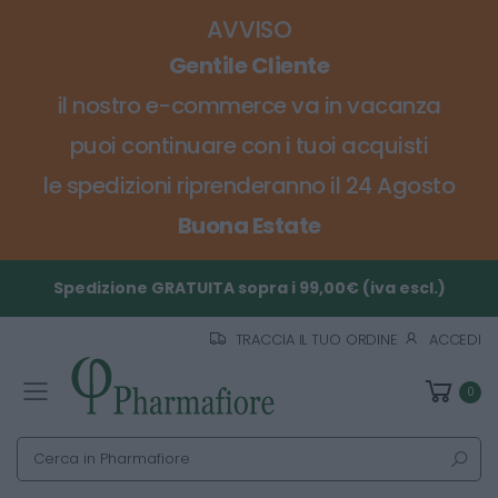
AVVISO
Gentile Cliente
il nostro e-commerce va in vacanza
puoi continuare con i tuoi acquisti
le spedizioni riprenderanno il 24 Agosto
Buona Estate
Spedizione GRATUITA sopra i 99,00€ (iva escl.)
TRACCIA IL TUO ORDINE
ACCEDI
0
Toggle mobile menu
Cerca