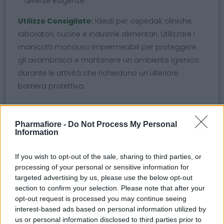
diverse esigenze.
Utilizzo Consigliato:
Ideali per ospedali, cliniche,
laboratori, cucine e industrie alimentari. Utilizzare i
manicotti monouso impermeabili per proteggere
gli avambracci e mantenere un ambiente igienico
durante le attività che richiedono un'ulteriore
barriera protettiva.
Argomenti
Pharmafiore -
Do Not Process My Personal
Information
manicotti monouso
manicotti impermeabili
polietilene bianco
confezione da 100 pezzi
If you wish to opt-out of the sale, sharing to third parties, or
processing of your personal or sensitive information for
protezione igienica
manicotti per cliniche
targeted advertising by us, please use the below opt-out
section to confirm your selection. Please note that after your
manicotti per laboratori
opt-out request is processed you may continue seeing
interest-based ads based on personal information utilized by
manicotti per industrie alimentari
us or personal information disclosed to third parties prior to