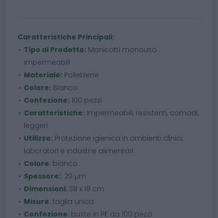
Caratteristiche Principali:
Tipo di Prodotto:
Manicotti monouso
impermeabili
Materiale:
Polietilene
Colore:
Bianco
Confezione:
100 pezzi
Caratteristiche:
Impermeabili, resistenti, comodi,
leggeri
Utilizzo:
Protezione igienica in ambienti clinici,
laboratori e industrie alimentari
Colore
: bianco
Spessore:
: 20 µm
Dimensioni
: 38 x 18 cm
Misure
: taglia unica
Confezione
: buste in PE da 100 pezzi