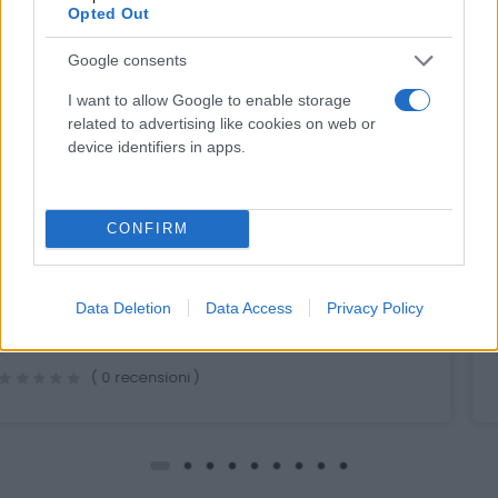
Opted Out
Google consents
I want to allow Google to enable storage
related to advertising like cookies on web or
device identifiers in apps.
Occhiali protettivi trasparenti - GIMA
CONFIRM
2,22 € (iva esclusa)
Occhialini protettivi GIMASAFE. Imbustati
Data Deletion
Data Access
Privacy Policy
singolarmente....
( 0 recensioni )