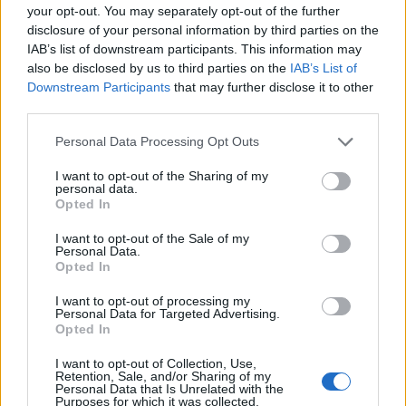
protezione contro liquidi
your opt-out. You may separately opt-out of the further
disclosure of your personal information by third parties on the
abbigliamento monouso.
IAB’s list of downstream participants. This information may
also be disclosed by us to third parties on the
IAB’s List of
Downstream Participants
that may further disclose it to other
third parties.
Potrebbero piacerti anche
Please note that this website/app uses one or more Google
Personal Data Processing Opt Outs
services and may gather and store information including but
not limited to your visit or usage behaviour. You may click to
I want to opt-out of the Sharing of my
personal data.
grant or deny consent to Google and its third-party tags to
Opted In
use your data for below specified purposes in below Google
consent section.
I want to opt-out of the Sale of my
Personal Data.
Opted In
I want to opt-out of processing my
Personal Data for Targeted Advertising.
Opted In
I want to opt-out of Collection, Use,
Retention, Sale, and/or Sharing of my
Personal Data that Is Unrelated with the
Purposes for which it was collected.