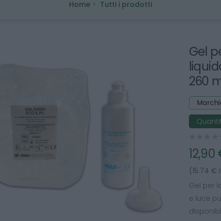
Home
Tutti i prodotti
Gel p
liqui
260 m
Marchio
Quantit
12,90
(15.74 € 
Gel per l
e luce pu
disponib