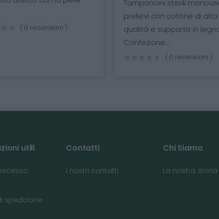
Tamponcini sterili monouso per
prelievi con cotone di alta
qualità e supporto in legno.
Confezione...
( 0 recensioni )
ioni utili
Contatti
Chi Siamo
i recesso
I nostri contatti
La nostra storia
di spedizione