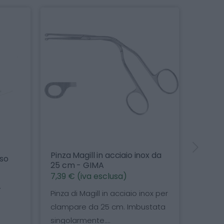
Magill in acciaio inox da
Forbice Spencer levapunt
 - GIMA
suture - GIMA
 (iva esclusa)
3,21 € (iva esclusa)
di Magill in acciaio inox per
Forbici Spencer levapunti i
are da 25 cm. Imbustata
acciaio inox per suture....
armente....