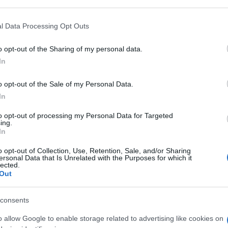
agini e la precisione delle diagnosi.
mato Versatile:
Disponibile in due formati pratici: 260 ml per
l Data Processing Opt Outs
per ambienti ad alto volume come ospedali e studi medici.
tico Dosatore:
Dotato di un dosatore per un'applicazione contr
o opt-out of the Sharing of my personal data.
tione del prodotto.
In
 Grasso e Non Irritante:
Formulazione che non lascia residui gr
le.
o opt-out of the Sale of my Personal Data.
ile da Rimuovere:
Si rimuove facilmente dalla pelle e dalle a
In
plice e veloce.
to opt-out of processing my Personal Data for Targeted
lizzo Universale:
Adatto per l'uso con apparecchiature per ultr
ing.
In
ominali e altre applicazioni diagnostiche.
nformità alle Normative:
Prodotto conforme agli standard di 
o opt-out of Collection, Use, Retention, Sale, and/or Sharing
ersonal Data that Is Unrelated with the Purposes for which it
gnostico.
lected.
imizza la trasmissione di onde sonore a frequenza ultrasonica
Out
base acquosa
allergenico
consents
osolubile
o allow Google to enable storage related to advertising like cookies on
H neutro