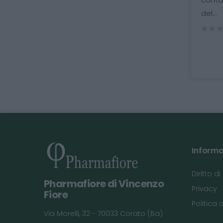
Rotolo griglia arancio....
del...
( 0 recensioni )
( 0 recensioni )
Informaz
Diritto d
Pharmafiore di Vincenzo
Privacy
Fiore
Politica 
Via Morelli, 32 - 70033 Corato (Ba)