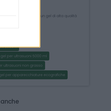
tori dove è necessario un gel di alta qualità
ultrasuoni
gel per ultrasuoni 5000 ml
er ultrasuoni non grasso
gel per apparecchiature ecografiche
i anche