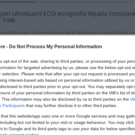
 per ultrasuoni ECG ecografia liquido traspa
- FIAB
onduttivo per la trasmissione degli ultrasuoni e macchinari las
ile.
re -
Do Not Process My Personal Information
l per ultrasuoni, ideale per ECG ed ecografia, è una soluzione l
tà delle immagini e garantire una trasmissione ottimale degli u
to opt-out of the sale, sharing to third parties, or processing of your per
ml con un pratico dosatore, questo gel è essenziale per garan
formation for targeted advertising by us, please use the below opt-out s
te le procedure diagnostiche. La sua formulazione non grassa
r selection. Please note that after your opt-out request is processed y
plicazioni mediche, assicurando comfort e affidabilità per il paz
eing interest-based ads based on personal information utilized by us or
disclosed to third parties prior to your opt-out. You may separately opt-
losure of your personal information by third parties on the IAB’s list of
. This information may also be disclosed by us to third parties on the
IA
teristiche Principali:
Participants
that may further disclose it to other third parties.
rmulazione Trasparente:
Il gel è completamente trasparente
 that this website/app uses one or more Google services and may gath
cisa delle immagini ecografiche.
including but not limited to your visit or usage behaviour. You may click 
ducibilità Ottimale:
Garantisce una trasmissione eccellente d
 to Google and its third-party tags to use your data for below specifi
ogle consent section.