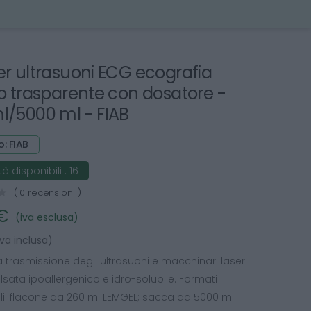
er ultrasuoni ECG ecografia
do trasparente con dosatore -
l/5000 ml - FIAB
: FIAB
à disponibili :
16
( 0 recensioni )
 €
(iva esclusa)
iva inclusa)
a trasmissione degli ultrasuoni e macchinari laser
lsata ipoallergenico e idro-solubile. Formati
ili: flacone da 260 ml LEMGEL; sacca da 5000 ml