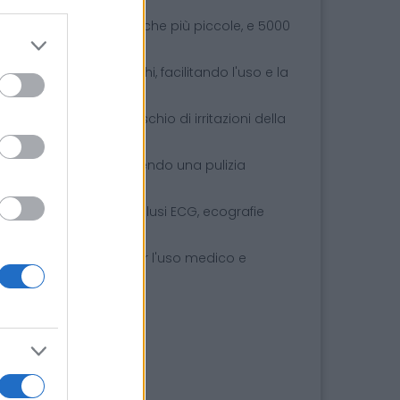
 uso occasionale o cliniche più piccole, e 5000
ollata e senza sprechi, facilitando l'uso e la
assi e minimizza il rischio di irritazioni della
pparecchiature, garantendo una pulizia
asuoni e ecografie, inclusi ECG, ecografie
sicurezza e qualità per l'uso medico e