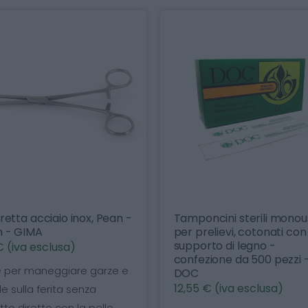
Pinza 
Pean -
Tamponcini sterili monouso
25 cm
per prelievi, cotonati con
7,39 €
supporto di legno -
confezione da 500 pezzi -
Pinza 
rze e
DOC
clamp
12,55 € (iva esclusa)
singol
lle