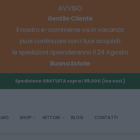
AVVISO
Gentile Cliente
il nostro e-commerce va in vacanza
puoi continuare con i tuoi acquisti
le spedizioni riprenderanno il 24 Agosto
Buona Estate
Spedizione GRATUITA sopra i 99,00€ (iva escl.)
IAMO
SHOP
SETTORI
BLOG
CONTATTI