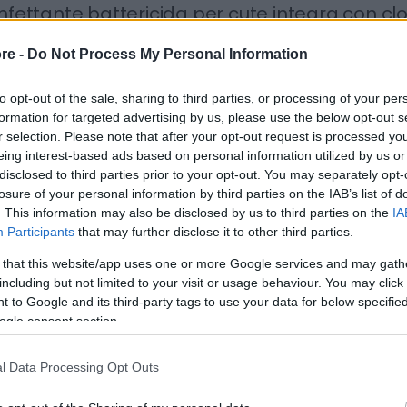
infettante battericida per cute integra con clor
TAVIR CHLO ALCOLICO - flacone da 1000 ml -
re -
Do Not Process My Personal Information
VIR CHLO ALCOLICO è una soluzione idroalcolica a base di clor
zzare per la disinfezione delle mani e della cute; indicato per la
to opt-out of the sale, sharing to third parties, or processing of your per
formation for targeted advertising by us, please use the below opt-out s
toria e del personale sanitario in genere; disinfezione della cu
r selection. Please note that after your opt-out request is processed y
mitazione del campo operatorio
eing interest-based ads based on personal information utilized by us or
idio Medico-Chirurgico Reg. n. 21201 del Ministero della Sal
disclosed to third parties prior to your opt-out. You may separately opt-
losure of your personal information by third parties on the IAB’s list of
. This information may also be disclosed by us to third parties on the
IA
Participants
that may further disclose it to other third parties.
ertenze
 that this website/app uses one or more Google services and may gath
including but not limited to your visit or usage behaviour. You may click 
 uso ospedaliero. Il prodotto va maneggiato da personale spe
 to Google and its third-party tags to use your data for below specifi
ogle consent section.
urezza.
 impiegare contemporaneamente saponi o tensioattivi anionici
l Data Processing Opt Outs
l’ambiente dopo l’uso. Conservare fuori dalla portata dei bamb
icazioni di pericolo:
H226: liquido e vapori infiammabili.