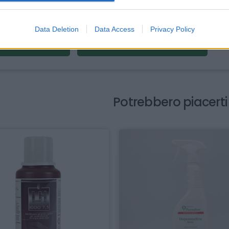
infettante clorexidina
clorexidina disinfettante cute
clo
infettante a base di clorexidina
clorexidina alcolica
clo
Data Deletion
Data Access
Privacy Policy
rexidina soluzione
disinfettante cutaneo clorexidina
Potrebbero piacert