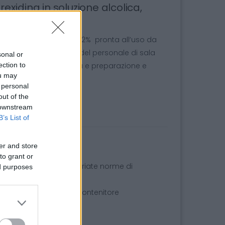
exidina in soluzione alcolica,
 PHARMAFIORE
exidina digluconato al 2% pronta all’uso da
 disinfezione delle mani del personale di sala
sonal or
ection to
te nella terapia iniettiva e preparazione e
ou may
 personal
ute
out of the
 downstream
B’s List of
er and store
to grant or
cializzato, con appropriate norme di
ed purposes
 - Non disperdere il contenitore
ini.