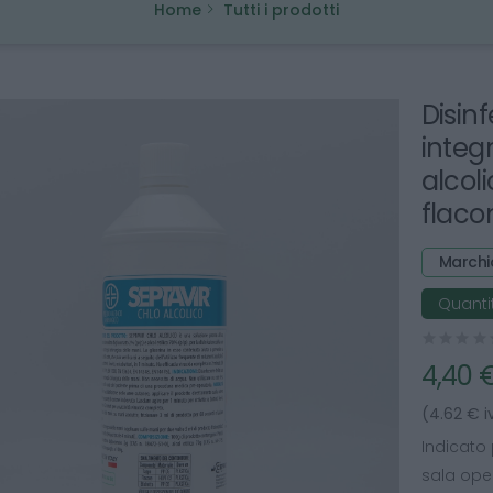
Home
Tutti i prodotti
Disin
integ
alcol
flaco
Marchi
Quantit
4,40 
(4.62 € i
Indicato 
sala oper