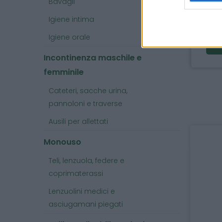
Bavagli
dis
Igiene intima
dis
Igiene orale
clo
Incontinenza maschile e
femminile
Cateteri, sacche urina,
pannoloni e traverse
Ausili per allettati
Monouso
Teli, lenzuola, federe e
coprimaterassi
Lenzuolini medici e
asciugamani piegati