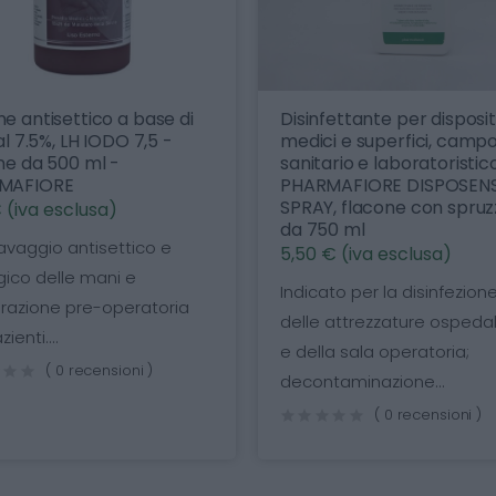
ntisettico a base di
Disinfettante per dispositivi
7.5%, LH IODO 7,5 -
medici e superfici, campo
da 500 ml -
sanitario e laboratoristico,
FIORE
PHARMAFIORE DISPOSENSIT
SPRAY, flacone con spruzzin
iva esclusa)
da 750 ml
vaggio antisettico e
5,50 € (iva esclusa)
co delle mani e
Indicato per la disinfezione
ione pre-operatoria
delle attrezzature ospedalie
ti....
e della sala operatoria;
( 0 recensioni )
decontaminazione...
( 0 recensioni )