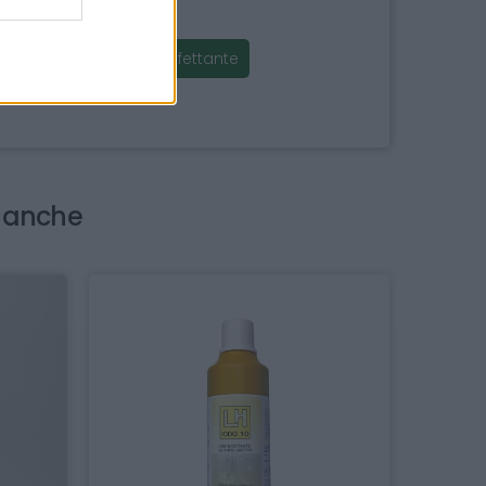
rexidina soluzione 5
rexidina soluzione disinfettante
i anche