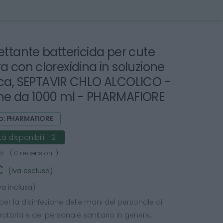
fettante battericida per cute
ra con clorexidina in soluzione
ica, SEPTAVIR CHLO ALCOLICO -
ne da 1000 ml - PHARMAFIORE
o: PHARMAFIORE
à disponibili :
121
( 0 recensioni )
€
(iva esclusa)
va inclusa)
per la disinfezione delle mani del personale di
atoria e del personale sanitario in genere;