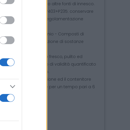
ici riscaldate, scintille o altre fonti di innesco.
schiuma per estinguere. P403+P235: conservare
piente in conformità alla regolamentazione
ro di didecildimetilammonio - Composti di
eservanti contro la formazione di sostanze
e originale in ambiente fresco, pulito ed
olare diretta. Il periodo di validità quantificato
correttamente conservato.
 prelevato con precauzione ed il contenitore
e le sue caratteristiche per un tempo pari a 6
vigente.