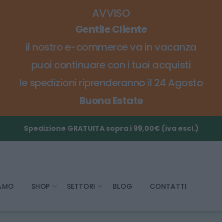
AVVISO
Gentile Cliente
il nostro e-commerce va in vacanza
puoi continuare con i tuoi acquisti
le spedizioni riprenderanno il 24 Agosto
Buona Estate
Spedizione GRATUITA sopra i 99,00€ (iva escl.)
IAMO
SHOP
SETTORI
BLOG
CONTATTI