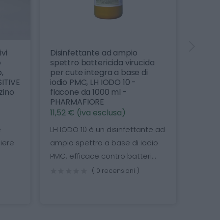
Disinfettante ad ampio
Detergen
spettro battericida virucida
universal
per cute integra a base di
da 750 
IVE
iodio PMC, LH IODO 10 -
2,60 € (i
o
flacone da 1000 ml -
Ideale pe
PHARMAFIORE
11,52 € (iva esclusa)
sporchi pe
residui org
LH IODO 10 è un disinfettante ad
re
ampio spettro a base di iodio
PMC, efficace contro batteri...
( 0 recensioni )