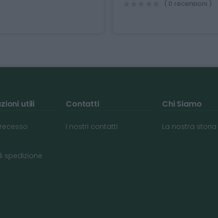
( 0 recensioni )
ioni utili
Contatti
Chi Siamo
i recesso
I nostri contatti
La nostra storia
di spedizione