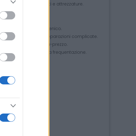
piani di lavoro, pavimenti e attrezzature.
 ambiente pulito e igienico.
senza necessità di preparazioni complicate.
llente rapporto qualità-prezzo.
iniche e altre aree ad alta frequentazione.
o di acqua pulita.