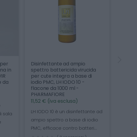
 per
Disinfettante ad ampio
Disinf
na in
spettro battericida virucida
profu
VIR
per cute integra a base di
profes
e da
iodio PMC, LH IODO 10 -
PHAR
flacone da 1000 ml -
da 2,6
PHARMAFIORE
esclu
11,52 € (iva esclusa)
e
Soluzi
LH IODO 10 è un disinfettante ad
i sala
deter
ampio spettro a base di iodio
e
di benz
PMC, efficace contro batteri...