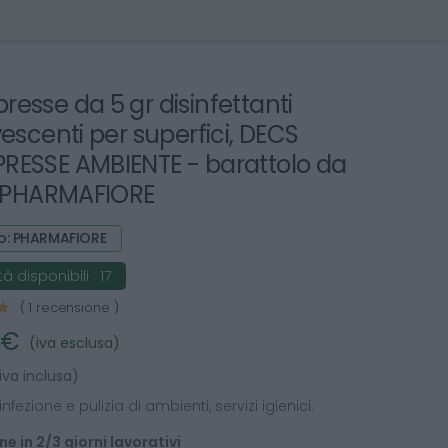
esse da 5 gr disinfettanti
vescenti per superfici, DECS
ESSE AMBIENTE - barattolo da
- PHARMAFIORE
o: PHARMAFIORE
à disponibili :
17
( 1 recensione )
 €
(iva esclusa)
iva inclusa)
infezione e pulizia di ambienti, servizi igienici.
e in 2/3 giorni lavorativi