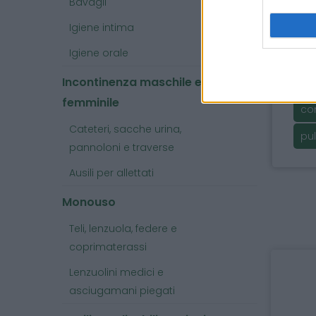
Bavagli
Appl
Igiene intima
Risc
Igiene orale
Arg
Incontinenza maschile e
femminile
co
Cateteri, sacche urina,
pul
pannoloni e traverse
Ausili per allettati
Monouso
Teli, lenzuola, federe e
coprimaterassi
Lenzuolini medici e
asciugamani piegati