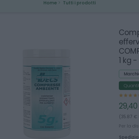
Home
Tutti i prodotti
Compr
effer
COMPR
1 kg 
Marchi
Quantit
29,40
(35.87 € 
Per la dis
Spedizion