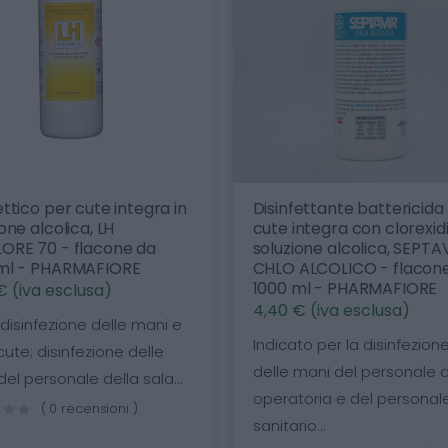
ettico per cute integra in
Disinfettante battericida
one alcolica, LH
cute integra con clorexidi
ORE 70 - flacone da
soluzione alcolica, SEPTA
ml - PHARMAFIORE
CHLO ALCOLICO - flacon
1000 ml - PHARMAFIORE
€ (iva esclusa)
4,40 € (iva esclusa)
 disinfezione delle mani e
Indicato per la disinfezion
cute; disinfezione delle
delle mani del personale d
el personale della sala...
operatoria e del personal
( 0 recensioni )
sanitario...