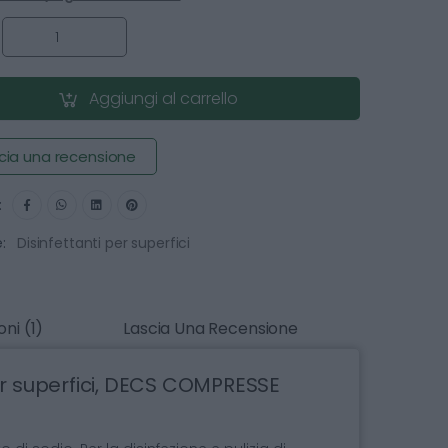
:
Aggiungi al carrello
cia una recensione
:
:
Disinfettanti per superfici
ni (1)
Lascia Una Recensione
er superfici, DECS COMPRESSE