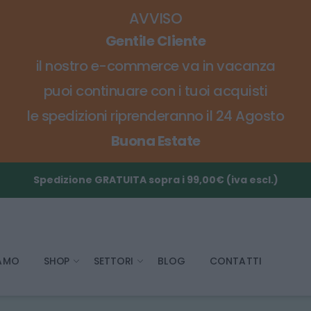
AVVISO
Gentile Cliente
il nostro e-commerce va in vacanza
puoi continuare con i tuoi acquisti
le spedizioni riprenderanno il 24 Agosto
Buona Estate
Spedizione GRATUITA sopra i 99,00€ (iva escl.)
IAMO
SHOP
SETTORI
BLOG
CONTATTI