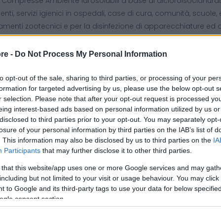
Compresse Ambiente idrosolubili a base di dicloroisocianurato d
nti, servizi igienici in ospedali, case di cura, comunità, scuole, e
amenti zootecnici e per la disinfezione di apparecchiature ed 
idio Medico-Chirurgico Reg. n. 19343 del Ministero della Sal
mpresse Disinfettanti Effervescenti DECS COMPRESSE AM
re -
Do Not Process My Personal Information
ulizia e disinfezione rapida ed efficace delle superfici. La lor
luzione veloce e una distribuzione uniforme del disinfettante,
to opt-out of the sale, sharing to third parties, or processing of your per
formation for targeted advertising by us, please use the below opt-out s
e per ambienti domestici e professionali, queste compresse of
r selection. Please note that after your opt-out request is processed y
rganismi, mantenendo gli spazi puliti e sicuri.
eing interest-based ads based on personal information utilized by us or
disclosed to third parties prior to your opt-out. You may separately opt-
losure of your personal information by third parties on the IAB’s list of
. This information may also be disclosed by us to third parties on the
IA
Participants
that may further disclose it to other third parties.
tteristiche principali:
 that this website/app uses one or more Google services and may gath
ervescenza Attiva:
Le compresse si dissolvono rapidamente, f
including but not limited to your visit or usage behaviour. You may click 
infettante.
 to Google and its third-party tags to use your data for below specifi
ogle consent section.
rmula Potente:
Efficace contro una vasta gamma di batteri e
rmato Pratico:
Compresse da 5 gr, facili da dosare e utilizzare