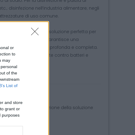
i sodio. Per la disinfezione e pulizia di
tc.; disinfezione nell’industria alimentare; negli
attrezzature di uso comune.
ute
BIENTE
da 5 gr sono la soluzione perfetta per
o formula effervescente garantisce una
 assicurando una pulizia profonda e completa.
sonal or
ection to
frono un'azione potente contro batteri e
ou may
 personal
out of the
 downstream
B’s List of
er and store
acilitando la preparazione della soluzione
to grant or
ed purposes
 microrganismi.
.