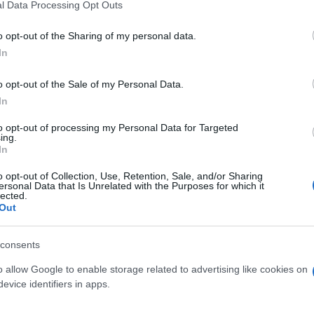
l Data Processing Opt Outs
satilità:
Adatte per la disinfezione di diverse superfici, inclusi 
fici:
o opt-out of the Sharing of my personal data.
In
infezione Efficace:
Rimuove batteri e patogeni, garantendo un
ilità d'Uso:
Le compresse si sciolgono rapidamente in acqua, 
o opt-out of the Sale of my Personal Data.
In
onomiche:
Confezionate per offrire una lunga durata e un ecce
licazione Universale:
Ideali per ambienti domestici, uffici, cl
to opt-out of processing my Personal Data for Targeted
ing.
cifiche Tecniche:
In
o opt-out of Collection, Use, Retention, Sale, and/or Sharing
o di Prodotto:
Compresse disinfettanti effervescenti
ersonal Data that Is Unrelated with the Purposes for which it
so per Compressa:
5 gr
lected.
Out
lizzo:
Disinfezione di superfici
rmato Confezione:
Disponibile in confezioni multiple
consents
tificazioni:
Conforme alle normative di sicurezza e igiene
o allow Google to enable storage related to advertising like cookies on
lità di Utilizzo:
evice identifiers in apps.
arazione della Soluzione:
Dissolvere una compressa in un litr