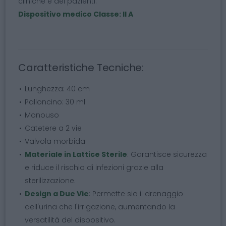
cliniche e dei pazienti.
Dispositivo medico Classe: II A
Caratteristiche Tecniche:
Lunghezza: 40 cm
Palloncino: 30 ml
Monouso
Catetere a 2 vie
Valvola morbida
Materiale in Lattice Sterile
: Garantisce sicurezza
e riduce il rischio di infezioni grazie alla
sterilizzazione.
Design a Due Vie
: Permette sia il drenaggio
dell'urina che l'irrigazione, aumentando la
versatilità del dispositivo.