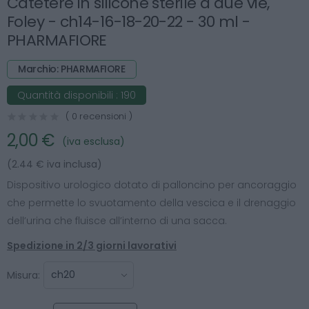
Catetere in silicone sterile a due vie,
Foley - ch14-16-18-20-22 - 30 ml -
PHARMAFIORE
Marchio: PHARMAFIORE
Quantità disponibili :
190
( 0 recensioni )
2,00 €
(iva esclusa)
(2.44 € iva inclusa)
Dispositivo urologico dotato di palloncino per ancoraggio
che permette lo svuotamento della vescica e il drenaggio
dell’urina che fluisce all’interno di una sacca.
Spedizione in 2/3 giorni lavorativi
Misura: