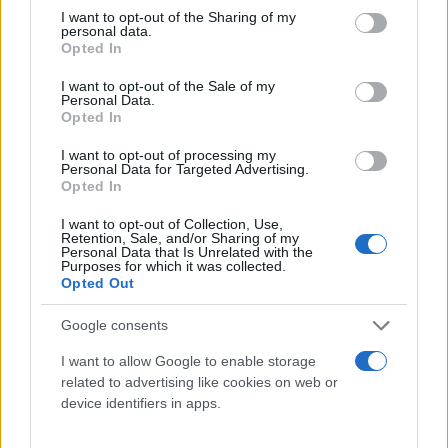
not limited to your visit or usage behaviour. You may click to
I want to opt-out of the Sharing of my
personal data.
grant or deny consent to Google and its third-party tags to
Opted In
use your data for below specified purposes in below Google
consent section.
I want to opt-out of the Sale of my
Personal Data.
Opted In
I want to opt-out of processing my
Personal Data for Targeted Advertising.
Opted In
I want to opt-out of Collection, Use,
Retention, Sale, and/or Sharing of my
Personal Data that Is Unrelated with the
Purposes for which it was collected.
Catetere vescicale maschile sterile a una via,
Opted Out
Nelaton - ch16-ch18 - PHARMAFIORE
0,25 € (iva esclusa)
Google consents
Progettato per garantire un drenaggio sicuro ed
I want to allow Google to enable storage
efficiente della vescica, assicurando il massimo...
related to advertising like cookies on web or
device identifiers in apps.
( 0 recensioni )