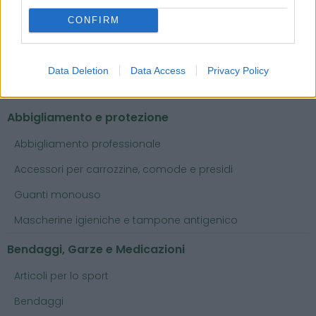
CONFIRM
Data Deletion
Data Access
Privacy Policy
Categorie
Abbigliamento e protezione
Abbigliamento professionale
Accessori per carrozzine, comode e presidi
Guanti monouso
Mascherine igieniche e tampone antigenico
Bendaggi, Garze e Medicazioni
Articoli per lo sport
Bendaggi