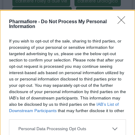
catetere Foley a due vie
catetere urologico
catetere sterile a due vie
catetere Foley
Pharmafiore -
Do Not Process My Personal
dispositivi medici urologici
Information
catetere sterile alta qualità
If you wish to opt-out of the sale, sharing to third parties, or
processing of your personal or sensitive information for
targeted advertising by us, please use the below opt-out
section to confirm your selection. Please note that after your
Potrebbero piacerti anche
opt-out request is processed you may continue seeing
interest-based ads based on personal information utilized by
us or personal information disclosed to third parties prior to
your opt-out. You may separately opt-out of the further
disclosure of your personal information by third parties on the
IAB’s list of downstream participants. This information may
also be disclosed by us to third parties on the
IAB’s List of
Downstream Participants
that may further disclose it to other
third parties.
Please note that this website/app uses one or more Google
Personal Data Processing Opt Outs
services and may gather and store information including but