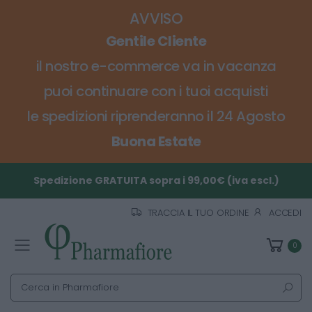
AVVISO
Gentile Cliente
il nostro e-commerce va in vacanza
puoi continuare con i tuoi acquisti
le spedizioni riprenderanno il 24 Agosto
Buona Estate
Spedizione GRATUITA sopra i 99,00€ (iva escl.)
TRACCIA IL TUO ORDINE
ACCEDI
0
Toggle mobile menu
Cerca