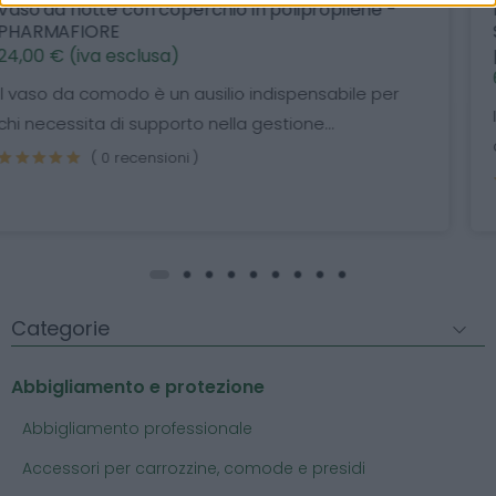
Pannoloni a mutandina traspiranti, Made In Italy,
SENIORBELL - Taglia LARGE - confezione da 15
pezzi - SANIGEN
6,49 € (iva esclusa)
Ideali per soggetti deambulanti con cute delicata,
questi pannoloni sono progettati per comfort...
( 0 recensioni )
Categorie
Abbigliamento e protezione
Abbigliamento professionale
Accessori per carrozzine, comode e presidi