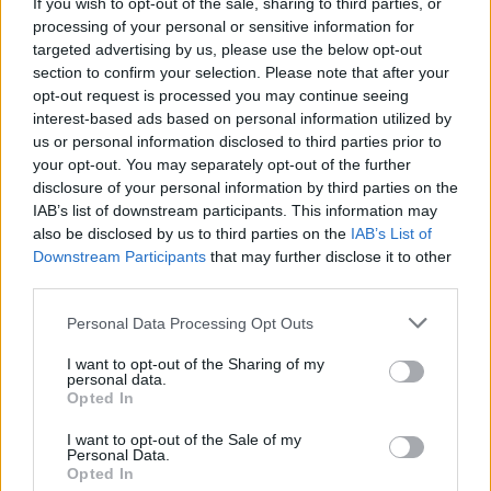
If you wish to opt-out of the sale, sharing to third parties, or
Facilità di Uso
: Facili da indossare e cambiare, i
processing of your personal or sensitive information for
pannoloni sono progettati per semplificare la
targeted advertising by us, please use the below opt-out
section to confirm your selection. Please note that after your
routine quotidiana di assistenza.
opt-out request is processed you may continue seeing
Discrezione
: Progettati per essere discreti e poco
interest-based ads based on personal information utilized by
visibili, offrendo sicurezza e comfort senza
us or personal information disclosed to third parties prior to
compromettere la qualità della vita.
your opt-out. You may separately opt-out of the further
disclosure of your personal information by third parties on the
IAB’s list of downstream participants. This information may
Argomenti
also be disclosed by us to third parties on the
IAB’s List of
Downstream Participants
that may further disclose it to other
third parties.
pannoloni
Pannoloni per adulti
Please note that this website/app uses one or more Google
Personal Data Processing Opt Outs
pannoloni rettangolari per adulti
services and may gather and store information including but
not limited to your visit or usage behaviour. You may click to
I want to opt-out of the Sharing of my
personal data.
grant or deny consent to Google and its third-party tags to
Opted In
use your data for below specified purposes in below Google
consent section.
Potrebbero piacerti anche
I want to opt-out of the Sale of my
Personal Data.
Opted In