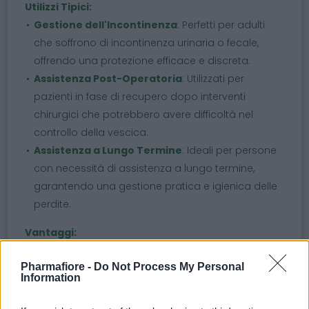
Utilizzi Tipici:
Gestione dell'Incontinenza
: Perfetti per adulti
che soffrono di incontinenza urinaria o fecale,
offrendo una protezione efficace e discreta.
Assistenza Post-Operatoria
: Utilizzati per
pazienti in fase di recupero dopo interventi
chirurgici che potrebbero avere difficoltà nel
controllo della vescica.
Assistenza a Lungo Termine
: Ideali per persone
con necessità di assistenza a lungo termine,
garantendo una gestione pratica e igienica delle
perdite.
Vantaggi:
Comfort e Protezione
: La combinazione di
Pharmafiore -
Do Not Process My Personal
materiali morbidi e un nucleo assorbente
Information
assicura un comfort elevato e una protezione
duratura.