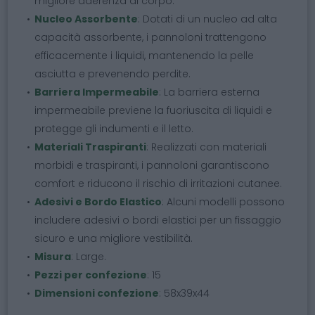
migliore aderenza al corpo.
Nucleo Assorbente
: Dotati di un nucleo ad alta
capacità assorbente, i pannoloni trattengono
efficacemente i liquidi, mantenendo la pelle
asciutta e prevenendo perdite.
Barriera Impermeabile
: La barriera esterna
impermeabile previene la fuoriuscita di liquidi e
protegge gli indumenti e il letto.
Materiali Traspiranti
: Realizzati con materiali
morbidi e traspiranti, i pannoloni garantiscono
comfort e riducono il rischio di irritazioni cutanee.
Adesivi e Bordo Elastico
: Alcuni modelli possono
includere adesivi o bordi elastici per un fissaggio
sicuro e una migliore vestibilità.
Misura
: Large.
Pezzi per confezione
: 15
Dimensioni confezione
: 58x39x44