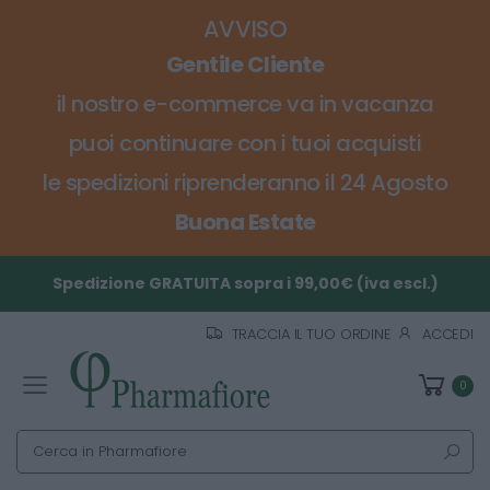
AVVISO
Gentile Cliente
il nostro e-commerce va in vacanza
puoi continuare con i tuoi acquisti
le spedizioni riprenderanno il 24 Agosto
Buona Estate
Spedizione GRATUITA sopra i 99,00€ (iva escl.)
TRACCIA IL TUO ORDINE
ACCEDI
0
Toggle mobile menu
Cerca