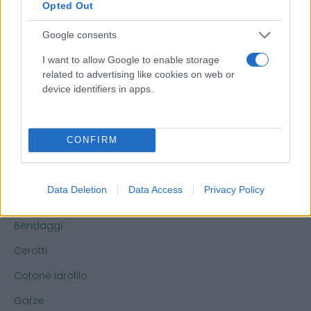
Categorie
Opted Out
Google consents
Abbigliamento e protezione
I want to allow Google to enable storage
Abbigliamento professionale
related to advertising like cookies on web or
device identifiers in apps.
Accessori per carrozzine, comode e presidi
Guanti monouso
CONFIRM
Mascherine igieniche e tampone antigenico
Bendaggi, Garze e Medicazioni
Data Deletion
Data Access
Privacy Policy
Articoli per lo sport
Bendaggi
Cerotti
Cotone idrofilo
Garze