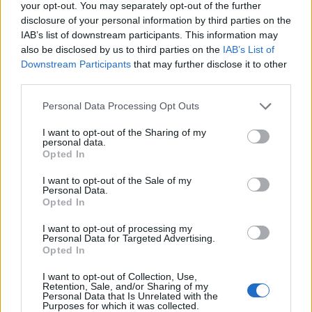
your opt-out. You may separately opt-out of the further
disclosure of your personal information by third parties on the
IAB’s list of downstream participants. This information may
also be disclosed by us to third parties on the
IAB’s List of
Downstream Participants
that may further disclose it to other
third parties.
Cerotto di fissaggio in TNT con rocchetto - 1,25cm
x 9,14mt - PHARMAFIORE
Please note that this website/app uses one or more Google
Personal Data Processing Opt Outs
services and may gather and store information including but
0,30 € (iva esclusa)
not limited to your visit or usage behaviour. You may click to
I want to opt-out of the Sharing of my
personal data.
Cerotto in carta ipoallergenico e privo di lattice,
grant or deny consent to Google and its third-party tags to
Opted In
ideale per la cute delicata. Non lascia...
use your data for below specified purposes in below Google
consent section.
I want to opt-out of the Sale of my
( 0 recensioni )
Personal Data.
Opted In
I want to opt-out of processing my
Personal Data for Targeted Advertising.
Opted In
I want to opt-out of Collection, Use,
Retention, Sale, and/or Sharing of my
Personal Data that Is Unrelated with the
Purposes for which it was collected.