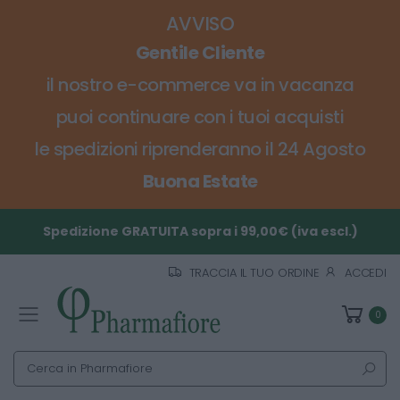
AVVISO
Gentile Cliente
il nostro e-commerce va in vacanza
puoi continuare con i tuoi acquisti
le spedizioni riprenderanno il 24 Agosto
Buona Estate
Spedizione GRATUITA sopra i 99,00€ (iva escl.)
TRACCIA IL TUO ORDINE
ACCEDI
0
Toggle mobile menu
Cerca