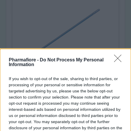
Pharmafiore -
Do Not Process My Personal
Information
If you wish to opt-out of the sale, sharing to third parties, or
processing of your personal or sensitive information for
Incontinenza maschile e femminile > Cateteri,
targeted advertising by us, please use the below opt-out
sacche urina, pannoloni e traverse
section to confirm your selection. Please note that after your
Sonda rettale sterile in PVC con
opt-out request is processed you may continue seeing
adattatore conico - ch22 - lunghezza
interest-based ads based on personal information utilized by
38cm - PHARMAFIORE
us or personal information disclosed to third parties prior to
Garantisce un'applicazione sicura e
your opt-out. You may separately opt-out of the further
precisa, con connessione stabile ai
disclosure of your personal information by third parties on the
dispositivi di aspirazione o raccolta.