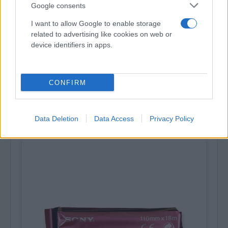
Google consents
Dispositivi medici > Diagnostica
I want to allow Google to enable storage
Coprisonda per ecografo in lattice -
related to advertising like cookies on web or
PHARMAFIORE
device identifiers in apps.
Garantisce protezione sterile, sicura e
facile manutenzione dell'apparecchiatura,
compatibile con la maggior parte dei
sondaggi ecografici.
CONFIRM
0,18 € (iva esclusa)
( 0 recensioni )
Data Deletion
Data Access
Privacy Policy