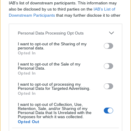
IAB’s list of downstream participants. This information may
also be disclosed by us to third parties on the
IAB’s List of
Downstream Participants
that may further disclose it to other
third parties.
Please note that this website/app uses one or more Google
0,25 € (iva esclusa)
Personal Data Processing Opt Outs
services and may gather and store information including but
( 0 recensioni )
not limited to your visit or usage behaviour. You may click to
I want to opt-out of the Sharing of my
personal data.
grant or deny consent to Google and its third-party tags to
Opted In
use your data for below specified purposes in below Google
consent section.
I want to opt-out of the Sale of my
Personal Data.
Opted In
I want to opt-out of processing my
Personal Data for Targeted Advertising.
Opted In
I want to opt-out of Collection, Use,
Retention, Sale, and/or Sharing of my
Personal Data that Is Unrelated with the
Purposes for which it was collected.
Opted Out