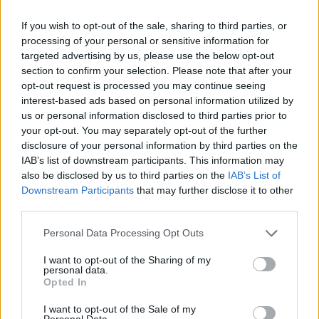
endocervicale - Cytobrush sterili?
If you wish to opt-out of the sale, sharing to third parties, or
processing of your personal or sensitive information for
Acquista ora gli spazzolini monouso per prelievo
targeted advertising by us, please use the below opt-out
citologico endocervicale - Cytobrush sterili per
section to confirm your selection. Please note that after your
garantire la massima precisione e sicurezza nelle
opt-out request is processed you may continue seeing
procedure di prelievo. Con la loro sterilità garantita
interest-based ads based on personal information utilized by
us or personal information disclosed to third parties prior to
e il design progettato per un campionamento
your opt-out. You may separately opt-out of the further
efficace, questi spazzolini sono essenziali per ogni
disclosure of your personal information by third parties on the
pratica ginecologica e clinica.
IAB’s list of downstream participants. This information may
also be disclosed by us to third parties on the
IAB’s List of
Argomenti
Downstream Participants
that may further disclose it to other
third parties.
endocervicale
prelievo endocervicale
Please note that this website/app uses one or more Google
Personal Data Processing Opt Outs
services and may gather and store information including but
Spazzolini monouso
not limited to your visit or usage behaviour. You may click to
I want to opt-out of the Sharing of my
personal data.
grant or deny consent to Google and its third-party tags to
Spazzolini sterili monouso
Spazzolini sterili
Opted In
use your data for below specified purposes in below Google
consent section.
I want to opt-out of the Sale of my
Personal Data.