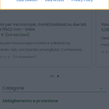
Fissatore spray per citologia, 200 ml - GIMA
5,08 € (iva esclusa)
GIMAFIX. Fissatore citologico indicato per fissare il
materiale cellulare strisciato sul vetrino...
( 0 recensioni )
Categorie
Abbigliamento e protezione