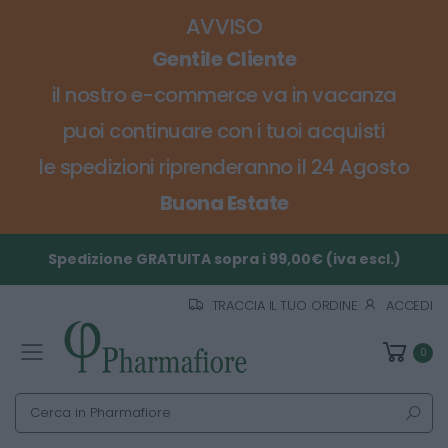
AVVISO
Gentile Cliente
il nostro e-commerce va in vacanza
puoi continuare con i tuoi acquisti
le spedizioni riprenderanno il 24 Agosto
Buona Estate
Spedizione GRATUITA sopra i 99,00€ (iva escl.)
TRACCIA IL TUO ORDINE
ACCEDI
0
Toggle mobile menu
Cerca