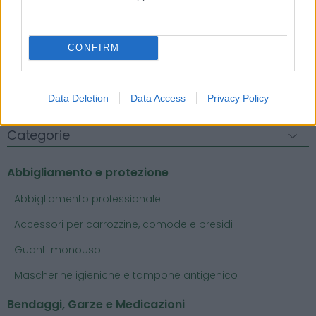
Confezionato singolarmente....
( 0 recensioni )
CONFIRM
Data Deletion
Data Access
Privacy Policy
Categorie
Abbigliamento e protezione
Abbigliamento professionale
Accessori per carrozzine, comode e presidi
Guanti monouso
Mascherine igieniche e tampone antigenico
Bendaggi, Garze e Medicazioni