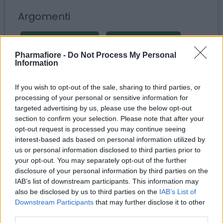
Argomenti
siringhe da insulina
siringa da insulina
Pharmafiore -
Do Not Process My Personal
ago insulina
siringa insulina 1 ml
Information
insulina siringa
siringhe rays
If you wish to opt-out of the sale, sharing to third parties, or
Siringhe MONOUSO
processing of your personal or sensitive information for
targeted advertising by us, please use the below opt-out
section to confirm your selection. Please note that after your
opt-out request is processed you may continue seeing
interest-based ads based on personal information utilized by
Potrebbero piacerti anche
us or personal information disclosed to third parties prior to
your opt-out. You may separately opt-out of the further
disclosure of your personal information by third parties on the
IAB’s list of downstream participants. This information may
also be disclosed by us to third parties on the
IAB’s List of
Downstream Participants
that may further disclose it to other
third parties.