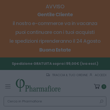
AVVISO
Gentile Cliente
il nostro e-commerce va in vacanza
puoi continuare con i tuoi acquisti
le spedizioni riprenderanno il 24 Agosto
Buona Estate
Spedizione GRATUITA sopra i 99,00€ (iva escl.)
TRACCIA IL TUO ORDINE
ACCEDI
0
Toggle mobile menu
Cerca