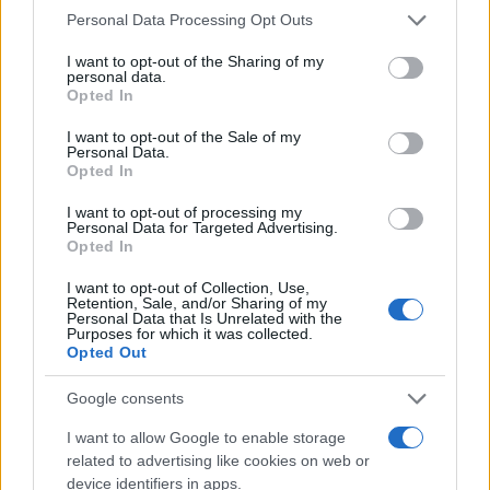
Please note that this website/app uses one or more Google
Personal Data Processing Opt Outs
services and may gather and store information including but
not limited to your visit or usage behaviour. You may click to
I want to opt-out of the Sharing of my
personal data.
grant or deny consent to Google and its third-party tags to
Opted In
use your data for below specified purposes in below Google
consent section.
I want to opt-out of the Sale of my
Personal Data.
Opted In
I want to opt-out of processing my
Personal Data for Targeted Advertising.
Opted In
I want to opt-out of Collection, Use,
Retention, Sale, and/or Sharing of my
Personal Data that Is Unrelated with the
Purposes for which it was collected.
Opted Out
Umidificatore monouso gorgogliatore per
Google consents
ossigenoterapia con tubo di connessione -
LOMBARDA H
I want to allow Google to enable storage
3,11 € (iva esclusa)
related to advertising like cookies on web or
device identifiers in apps.
Perfetto per uso domiciliare e/o ospedaliero.