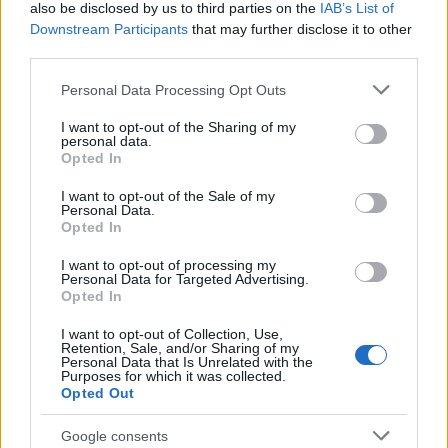
also be disclosed by us to third parties on the
IAB’s List of
Downstream Participants
that may further disclose it to other
third parties.
Please note that this website/app uses one or more Google
Personal Data Processing Opt Outs
services and may gather and store information including but
not limited to your visit or usage behaviour. You may click to
I want to opt-out of the Sharing of my
personal data.
grant or deny consent to Google and its third-party tags to
Opted In
use your data for below specified purposes in below Google
consent section.
I want to opt-out of the Sale of my
Personal Data.
Opted In
I want to opt-out of processing my
Personal Data for Targeted Advertising.
Opted In
I want to opt-out of Collection, Use,
Retention, Sale, and/or Sharing of my
Personal Data that Is Unrelated with the
Purposes for which it was collected.
Opted Out
Google consents