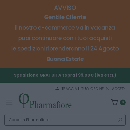
AVVISO
Gentile Cliente
il nostro e-commerce va in vacanza
puoi continuare con i tuoi acquisti
le spedizioni riprenderanno il 24 Agosto
Buona Estate
Spedizione GRATUITA sopra i 99,00€ (iva escl.)
TRACCIA IL TUO ORDINE
ACCEDI
0
Toggle mobile menu
Cerca