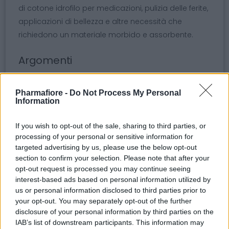
di cotone idrofilo per medicazioni, pulizia delle ferite,
applicazioni di bellezza e altre necessità che
richiedono un materiale morbido e assorbente.
Argomenti
ovatta di cotone
cotone idrofilo
Pharmafiore -
Do Not Process My Personal
Information
ovatta Made in Italy
busta da 1 kg
alta assorbenza
prodotto medico
If you wish to opt-out of the sale, sharing to third parties, or
processing of your personal or sensitive information for
cotone puro
applicazioni cosmetiche
targeted advertising by us, please use the below opt-out
section to confirm your selection. Please note that after your
pulizia e medicazioni
qualità cotone.
opt-out request is processed you may continue seeing
interest-based ads based on personal information utilized by
us or personal information disclosed to third parties prior to
your opt-out. You may separately opt-out of the further
disclosure of your personal information by third parties on the
Potrebbero piacerti anche
IAB’s list of downstream participants. This information may