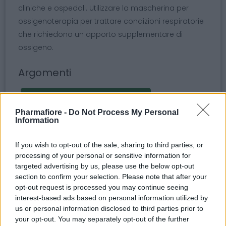
cliniche e ospedali. Utilizzare la mascherina per
ossigenoterapia per trattare condizioni respiratorie
che richiedono un apporto supplementare di
ossigeno.
Argomenti
mascherina per ossigenoterapia
Pharmafiore -
Do Not Process My Personal
mascherina adulti
Information
tubo antischiacciamento
ossigenoterapia
If you wish to opt-out of the sale, sharing to third parties, or
trattamento respiratorio
ossigeno
processing of your personal or sensitive information for
targeted advertising by us, please use the below opt-out
mascherina respiratoria
section to confirm your selection. Please note that after your
opt-out request is processed you may continue seeing
terapia respiratoria
dispositivi medici
interest-based ads based on personal information utilized by
us or personal information disclosed to third parties prior to
ossigeno supplementare.
your opt-out. You may separately opt-out of the further