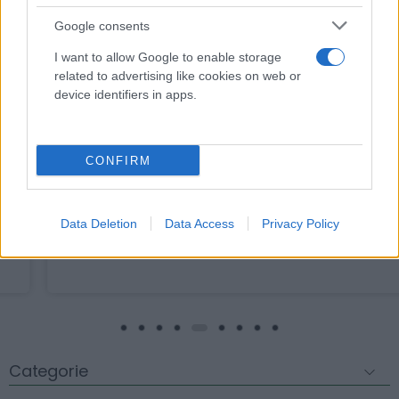
Google consents
I want to allow Google to enable storage
related to advertising like cookies on web or
device identifiers in apps.
Umidificatore monouso gorgogliatore per
ossigenoterapia con tubo di connessione -
LOMBARDA H
CONFIRM
3,11 € (iva esclusa)
Perfetto per uso domiciliare e/o ospedaliero.
Confezionato singolarmente....
Data Deletion
Data Access
Privacy Policy
( 0 recensioni )
Categorie