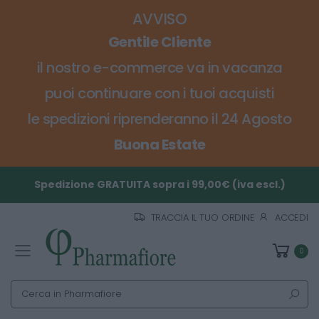
AVVISO
Gentile Cliente
il nostro e-commerce va in vacanza
puoi continuare con i tuoi acquisti
le spedizioni riprenderanno il 24 Agosto
Buona Estate
Spedizione GRATUITA sopra i 99,00€ (iva escl.)
TRACCIA IL TUO ORDINE
ACCEDI
0
Toggle mobile menu
Cerca