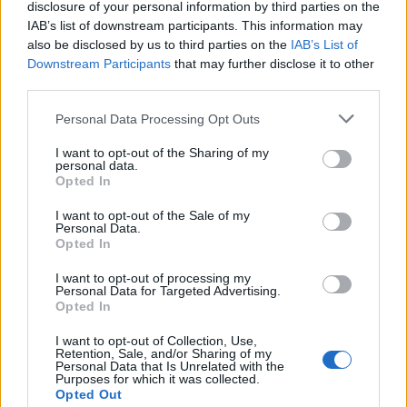
disclosure of your personal information by third parties on the
IAB’s list of downstream participants. This information may
also be disclosed by us to third parties on the
IAB’s List of
Downstream Participants
that may further disclose it to other
Potrebbero piacerti anche
third parties.
Please note that this website/app uses one or more Google
Personal Data Processing Opt Outs
services and may gather and store information including but
not limited to your visit or usage behaviour. You may click to
I want to opt-out of the Sharing of my
personal data.
grant or deny consent to Google and its third-party tags to
Opted In
use your data for below specified purposes in below Google
consent section.
I want to opt-out of the Sale of my
Personal Data.
Opted In
I want to opt-out of processing my
Personal Data for Targeted Advertising.
Opted In
I want to opt-out of Collection, Use,
Retention, Sale, and/or Sharing of my
Personal Data that Is Unrelated with the
Purposes for which it was collected.
Opted Out