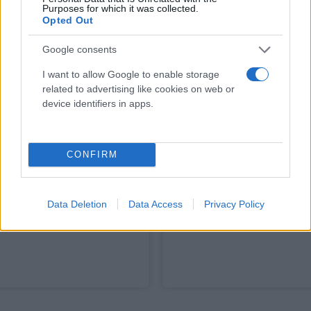
Purposes for which it was collected.
Opted Out
Google consents
I want to allow Google to enable storage
related to advertising like cookies on web or
device identifiers in apps.
Medicazione idroattiva sterile in fibre di CMC
(carbossimetilcellulosa), EUROCELL HYDRO - 10cm
x 10cm - confezione da 10 pezzi - EUROFARM
CONFIRM
31,59 € (iva esclusa)
Facilita il processo di guarigione della lesione e
Data Deletion
Data Access
Privacy Policy
agevolare la rimozione del tessuto devitalizzato,...
( 0 recensioni )