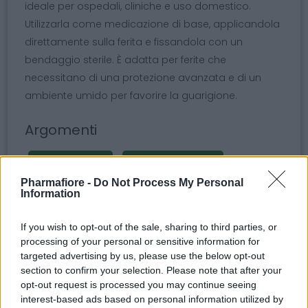
ideale per ospedali, cliniche e uso domestico.
Utilizzarla come medicazione di base, applicandola
direttamente sulla ferita e fissandola con un
bendaggio sterile. È adatta per ferite che
necessitano di una protezione avanzata e di un
ambiente umido per favorire la guarigione.
Argomenti
benda grassa
garze di paraffina
Pharmafiore -
Do Not Process My Personal
medicazione con garza grassa
Information
garza grassa
cotone paraffinato
If you wish to opt-out of the sale, sharing to third parties, or
medicazione ferite
garza sterile
processing of your personal or sensitive information for
targeted advertising by us, please use the below opt-out
10x10 cm
protezione ferite
section to confirm your selection. Please note that after your
opt-out request is processed you may continue seeing
garza paraffinata
cura delle ferite
interest-based ads based on personal information utilized by