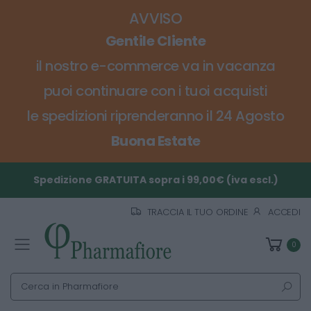
AVVISO
Gentile Cliente
il nostro e-commerce va in vacanza
puoi continuare con i tuoi acquisti
le spedizioni riprenderanno il 24 Agosto
Buona Estate
Spedizione GRATUITA sopra i 99,00€ (iva escl.)
TRACCIA IL TUO ORDINE
ACCEDI
0
Toggle mobile menu
Cerca