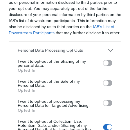
us or personal information disclosed to third parties prior to
medicazione avanzata.
your opt-out. You may separately opt-out of the further
disclosure of your personal information by third parties on the
IAB’s list of downstream participants. This information may
also be disclosed by us to third parties on the
IAB’s List of
Downstream Participants
that may further disclose it to other
Potrebbero piacerti anche
third parties.
Please note that this website/app uses one or more Google
Personal Data Processing Opt Outs
services and may gather and store information including but
In Offerta
not limited to your visit or usage behaviour. You may click to
I want to opt-out of the Sharing of my
personal data.
grant or deny consent to Google and its third-party tags to
Opted In
use your data for below specified purposes in below Google
consent section.
I want to opt-out of the Sale of my
Personal Data.
Opted In
I want to opt-out of processing my
Personal Data for Targeted Advertising.
Opted In
I want to opt-out of Collection, Use,
Retention, Sale, and/or Sharing of my
Personal Data that Is Unrelated with the