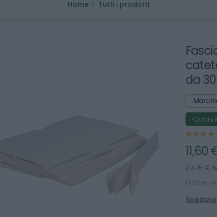
Home
Tutti i prodotti
Fasci
catet
da 30
Marchi
Quantit
11,60 
(14.15 € i
Fasce bia
Spedizion