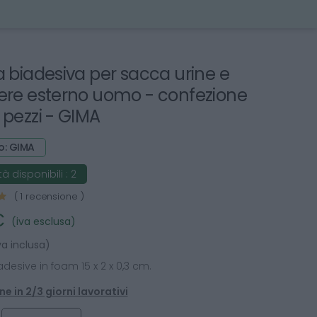
a biadesiva per sacca urine e
ere esterno uomo - confezione
 pezzi - GIMA
o: GIMA
à disponibili :
2
( 1 recensione )
€
(iva esclusa)
va inclusa)
desive in foam 15 x 2 x 0,3 cm.
e in 2/3 giorni lavorativi