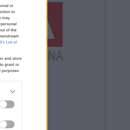
sonal or
ection to
ou may
 personal
out of the
 downstream
B’s List of
er and store
to grant or
ed purposes