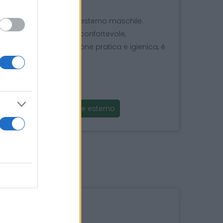
cca urine e il catetere esterno maschile.
'adesione affidabile e confortevole,
 per offrire una soluzione pratica e igienica, è
nti.
o
fissaggio catetere esterno
i anche