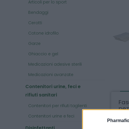
Articoli per lo sport
Bendaggi
Cerotti
Cotone idrofilo
Garze
Ghiaccio e gel
Medicazioni adesive sterili
Medicazioni avanzate
Contenitori urine, feci e
rifiuti sanitari
Fas
Contenitori per rifiuti taglienti
pez
Contenitori urine e feci
Fasci
Pharmafio
Disinfettanti