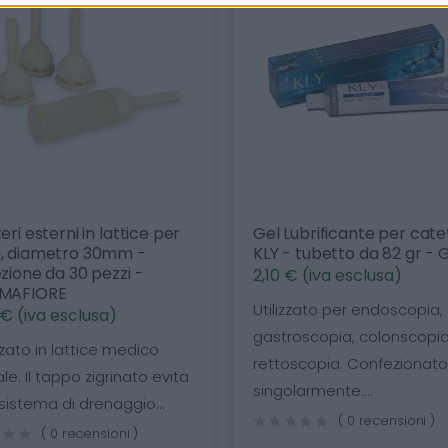
ri esterni in lattice per
Gel Lubrificante per cate
, diametro 30mm -
KLY - tubetto da 82 gr -
zione da 30 pezzi -
2,10 € (iva esclusa)
MAFIORE
Utilizzato per endoscopia,
 € (iva esclusa)
gastroscopia, colonscopi
zato in lattice medico
rettoscopia. Confezionat
le. Il tappo zigrinato evita
singolarmente....
 sistema di drenaggio...
( 0 recensioni )
( 0 recensioni )