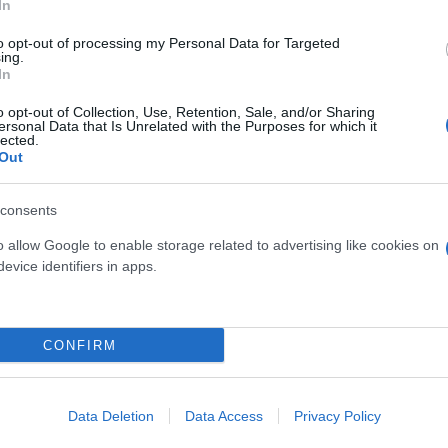
In
tità contenute:
Confezione da 30 pezzi.
a biadesiva in schiuma, ideale per fissare in modo sicuro la sa
to opt-out of processing my Personal Data for Targeted
ing.
nibile in una confezione da 30 pezzi, questa fascia assicura un
In
tendo stabilità e sicurezza durante l'uso quotidiano. Progettata
o opt-out of Collection, Use, Retention, Sale, and/or Sharing
tta per soddisfare le esigenze di comfort e protezione degli ute
ersonal Data that Is Unrelated with the Purposes for which it
lected.
Out
omenti
consents
cca catetere
fascia biadesiva
fissaggio catetere uom
o allow Google to enable storage related to advertising like cookies on
evice identifiers in apps.
Potrebbero piacert
CONFIRM
Data Deletion
Data Access
Privacy Policy