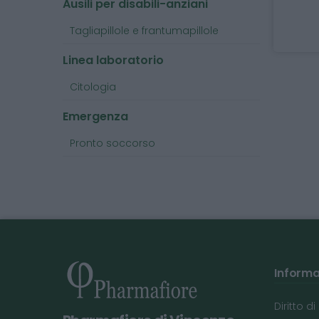
Ausili per disabili-anziani
Tagliapillole e frantumapillole
Linea laboratorio
Citologia
Emergenza
Pronto soccorso
Informaz
Diritto d