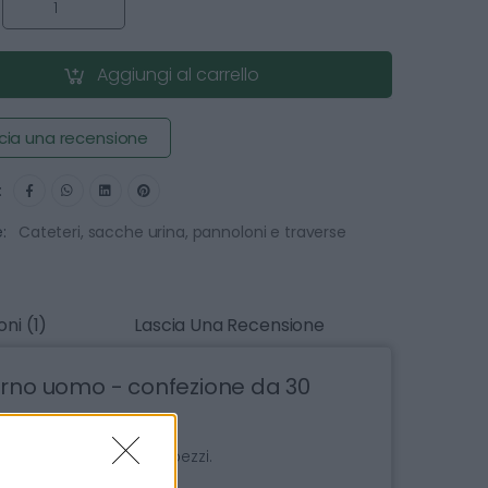
:
Aggiungi al carrello
cia una recensione
:
:
Cateteri, sacche urina, pannoloni e traverse
ni (1)
Lascia Una Recensione
erno uomo - confezione da 30
mo, confezione da 30 pezzi.