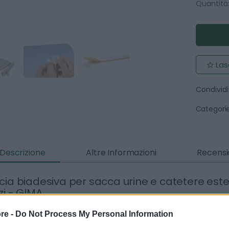
Quantità
Las
Condividi
Categorie
Descrizione
Altre Informazioni
Recensio
cia biadesiva per sacca urine e catetere est
zi - GIMA
a biadesiva in schiuma per sacca urine e catetere esterno uo
re -
Do Not Process My Personal Information