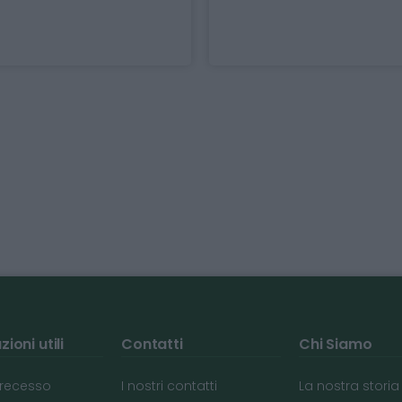
ioni utili
Contatti
Chi Siamo
i recesso
I nostri contatti
La nostra storia