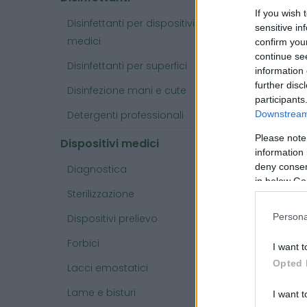
If you wish 
Disinfettanti per dispositivi
sensitive in
medici
confirm you
continue se
Disinfettanti per superfici
information 
further disc
Disinfezione mani e cute
participants
Detergenti professionali
Downstream 
Please note
Dispositivi medici
information 
deny consent
Diagnostica
in below Go
Sterilizzazione
Persona
Dispositivi prelievo
Forbici
I want t
Opted 
Lacci emostatici
Car
Lame e bisturi
I want t
Dime