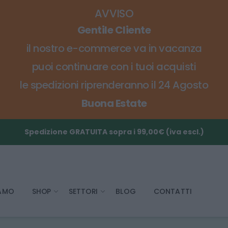
AVVISO
Gentile Cliente
il nostro e-commerce va in vacanza
puoi continuare con i tuoi acquisti
le spedizioni riprenderanno il 24 Agosto
Buona Estate
Spedizione GRATUITA sopra i 99,00€ (iva escl.)
IAMO
SHOP
SETTORI
BLOG
CONTATTI