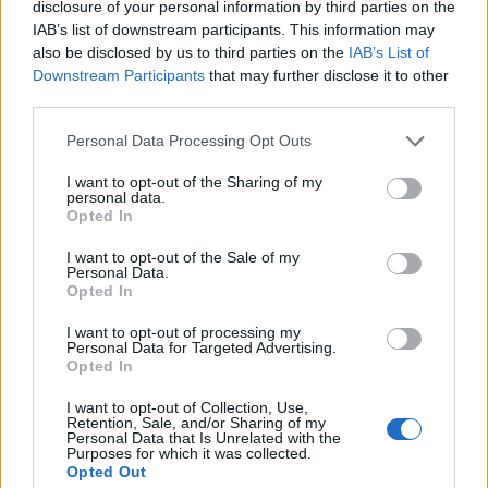
disclosure of your personal information by third parties on the
riutilizzare il contenitore.
IAB’s list of downstream participants. This information may
Il periodo di validità (36 mesi) si riferisce al prodotto
also be disclosed by us to third parties on the
IAB’s List of
Downstream Participants
nel suo contenitore integro e correttamente
that may further disclose it to other
third parties.
conservato.
Effettuare lo smaltimento in conformità alla
Please note that this website/app uses one or more Google
Personal Data Processing Opt Outs
services and may gather and store information including but
normativa locale sui reflui.
not limited to your visit or usage behaviour. You may click to
I want to opt-out of the Sharing of my
personal data.
grant or deny consent to Google and its third-party tags to
Opted In
Componenti:
use your data for below specified purposes in below Google
100 ml di soluzione contengono:
consent section.
I want to opt-out of the Sale of my
Personal Data.
polivinilpirrolidone iodio g.10,0 (equivalenti a 1,0% di
Opted In
iodio); coformulati; acqua depurata q.b. a 100ml.
I want to opt-out of processing my
Personal Data for Targeted Advertising.
Argomenti
Opted In
I want to opt-out of Collection, Use,
disinfettante
iodo 10
Retention, Sale, and/or Sharing of my
Personal Data that Is Unrelated with the
Purposes for which it was collected.
Opted Out