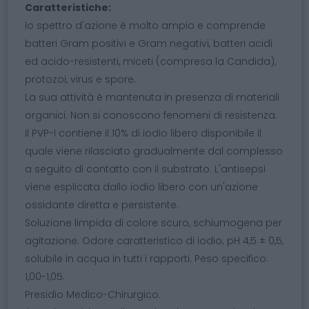
Caratteristiche:
lo spettro d'azione è molto ampio e comprende
batteri Gram positivi e Gram negativi, batteri acidi
ed acido-resistenti, miceti (compresa la Candida),
protozoi, virus e spore.
La sua attività è mantenuta in presenza di materiali
organici. Non si conoscono fenomeni di resistenza.
Il PVP-I contiene il 10% di iodio libero disponibile il
quale viene rilasciato gradualmente dal complesso
a seguito di contatto con il substrato. L'antisepsi
viene esplicata dallo iodio libero con un'azione
ossidante diretta e persistente.
Soluzione limpida di colore scuro, schiumogena per
agitazione. Odore caratteristico di iodio; pH 4,5 ± 0,5,
solubile in acqua in tutti i rapporti. Peso specifico:
1,00-1,05.
Presidio Medico-Chirurgico.