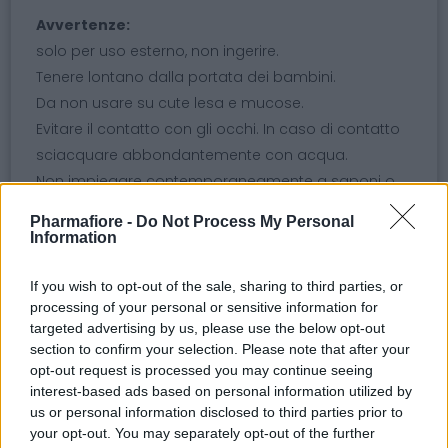
Avvertenze:
solo per uso esterno, non ingerire.
Tenere lontano dalla portata dei bambini.
Da non usare su cute lesa e mucose.
Evitare il contatto con gli occhi. In caso di contatto
sciacquare abbondantemente con acqua.
Non impiegare contemporaneamente a saponi o
soluzioni/pomate contenenti mercurio.
Pharmafiore -
Do Not Process My Personal
In caso di incidente o malessere consultare il
Information
medico (se possibile mostrargli l'etichetta).
Non disperdere il contenitore nell'ambiente dopo
If you wish to opt-out of the sale, sharing to third parties, or
processing of your personal or sensitive information for
l'uso.
targeted advertising by us, please use the below opt-out
Conservare il prodotto nella confezione originale in
section to confirm your selection. Please note that after your
ambiente fresco, pulito ed asciutto, al riparo da
opt-out request is processed you may continue seeing
elevate fonti di calore e non esposto a luce solare
interest-based ads based on personal information utilized by
us or personal information disclosed to third parties prior to
diretta. Conservare il recipiente ben chiuso e
your opt-out. You may separately opt-out of the further
lontano da alimenti, mangimi e bevande. Non