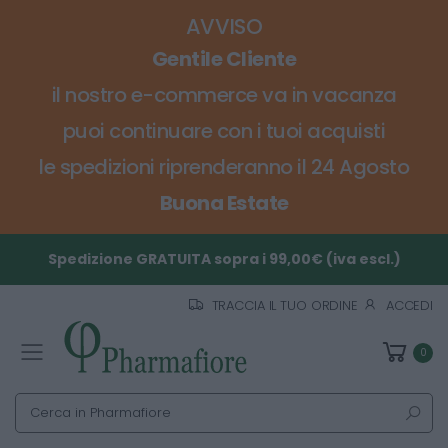
AVVISO
Gentile Cliente
il nostro e-commerce va in vacanza
puoi continuare con i tuoi acquisti
le spedizioni riprenderanno il 24 Agosto
Buona Estate
Spedizione GRATUITA sopra i 99,00€ (iva escl.)
TRACCIA IL TUO ORDINE
ACCEDI
0
Toggle mobile menu
Cerca