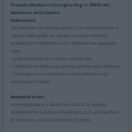
Presidio Medico-Chirurgico Reg. n. 18930 del
Ministero della Salute
Indicazioni:
disinfettante ad ampio spettro per la disinfezione e
l'igiene della pelle nei reparti a rischio infettivo.
Antisettico-antibatterico da utilizzarsi nei seguenti
casi:
- preparazione del campo operatorio;
- disinfezione della cute prima della terapia iniettiva;
- impiego come antisettico-microbicida negli
ambulatori medici.
Modalità d'uso:
si impiega puro o diluito fino a 50%. Si applica
direttamente sull'area interessata con un batuffolo
di cotone o con un tampone di garza.