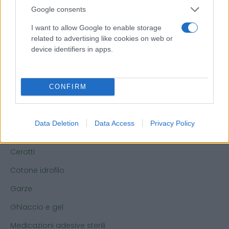
Abbigliamento e protezione
Google consents
Abbigliamento professionale
I want to allow Google to enable storage
Accessori per carrozzine, comode e presidi
related to advertising like cookies on web or
device identifiers in apps.
Guanti monouso
Mascherine igieniche e tampone antigenico
CONFIRM
Bendaggi, Garze e Medicazioni
Articoli per lo sport
Data Deletion
Data Access
Privacy Policy
Bendaggi
Cerotti
Cotone idrofilo
Garze
Ghiaccio e gel
Medicazioni adesive sterili