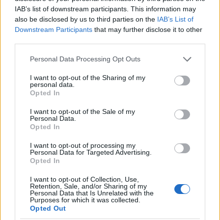
IAB’s list of downstream participants. This information may
also be disclosed by us to third parties on the
IAB’s List of
Downstream Participants
that may further disclose it to other
third parties.
Bavagli con tasca monouso impermeabili in PE +
Please note that this website/app uses one or more Google
Personal Data Processing Opt Outs
carta - 37x70cm - confezione da 100 pezzi -
services and may gather and store information including but
PHARMAFIORE
not limited to your visit or usage behaviour. You may click to
I want to opt-out of the Sharing of my
personal data.
4,99 € (iva esclusa)
grant or deny consent to Google and its third-party tags to
Opted In
use your data for below specified purposes in below Google
Formato da un velo di cellulosa più un velo in PE
consent section.
I want to opt-out of the Sale of my
impermeabile, con lacci di chiusura al collo...
Personal Data.
Opted In
( 0 recensioni )
I want to opt-out of processing my
Personal Data for Targeted Advertising.
Opted In
I want to opt-out of Collection, Use,
Retention, Sale, and/or Sharing of my
Categorie
Personal Data that Is Unrelated with the
Purposes for which it was collected.
Opted Out