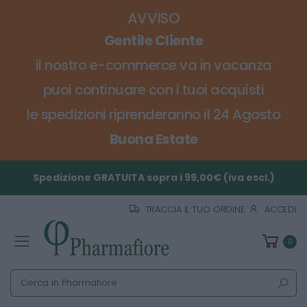
AVVISO
Gentile Cliente
il nostro e-commerce va in vacanza
puoi continuare con i tuoi acquisti
le spedizioni riprenderanno il 24 Agosto
Buona Estate
Spedizione GRATUITA sopra i 99,00€ (iva escl.)
TRACCIA IL TUO ORDINE
ACCEDI
0
Toggle mobile menu
Cerca