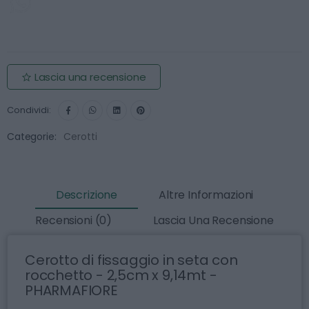
Contattaci per conoscere quando il prodotto sarà
nuovamente disponibile
Lascia una recensione
Condividi:
Categorie:
Cerotti
Descrizione
Altre Informazioni
Recensioni (0)
Lascia Una Recensione
Cerotto di fissaggio in seta con
rocchetto - 2,5cm x 9,14mt -
PHARMAFIORE