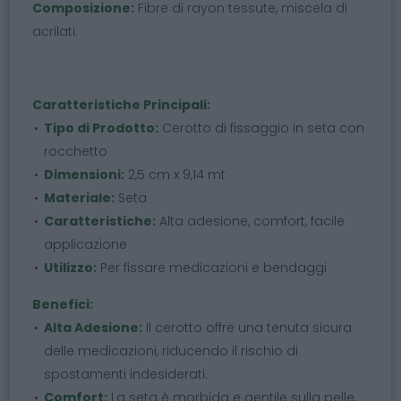
Composizione:
Fibre di rayon tessute, miscela di
acrilati.
Caratteristiche Principali:
Tipo di Prodotto:
Cerotto di fissaggio in seta con
rocchetto
Dimensioni:
2,5 cm x 9,14 mt
Materiale:
Seta
Caratteristiche:
Alta adesione, comfort, facile
applicazione
Utilizzo:
Per fissare medicazioni e bendaggi
Benefici:
Alta Adesione:
Il cerotto offre una tenuta sicura
delle medicazioni, riducendo il rischio di
spostamenti indesiderati.
Comfort:
La seta è morbida e gentile sulla pelle,