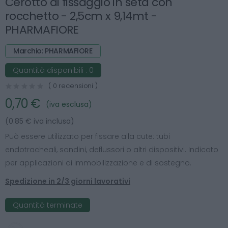
Cerotto di fissaggio in seta con
rocchetto - 2,5cm x 9,14mt -
PHARMAFIORE
Marchio: PHARMAFIORE
Quantità disponibili :
0
( 0 recensioni )
0,70 €
(iva esclusa)
(0.85 € iva inclusa)
Può essere utilizzato per fissare alla cute: tubi
endotracheali, sondini, deflussori o altri dispositivi. Indicato
per applicazioni di immobilizzazione e di sostegno.
Spedizione in 2/3 giorni lavorativi
Quantità terminate