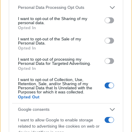
Please note that this website/app uses one or more Google
Personal Data Processing Opt Outs
services and may gather and store information including but
not limited to your visit or usage behaviour. You may click to
I want to opt-out of the Sharing of my
personal data.
grant or deny consent to Google and its third-party tags to
Opted In
use your data for below specified purposes in below Google
consent section.
I want to opt-out of the Sale of my
Personal Data.
Opted In
I want to opt-out of processing my
Personal Data for Targeted Advertising.
Opted In
I want to opt-out of Collection, Use,
Retention, Sale, and/or Sharing of my
Personal Data that Is Unrelated with the
Purposes for which it was collected.
Opted Out
Medicazione Sterile Adesiva in Schiuma di
Poliuretano - Euroderm Foam Plus - 10cm x 10cm
Google consents
- Confezione da 10 Pz
20,00 € (iva esclusa)
I want to allow Google to enable storage
related to advertising like cookies on web or
Medicazione sterile con bordo adesivo