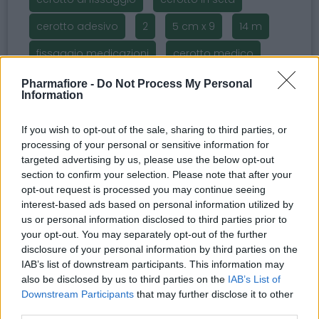
cerotto adesivo
2
5 cm x 9
14 m
fissaggio medicazioni
cerotto medico
cerotto confortevole
cerotto per bendaggi
Pharmafiore -
Do Not Process My Personal
Information
alta adesione
cerotto clinico.
If you wish to opt-out of the sale, sharing to third parties, or
ipoallergenico
pelli sensibili
processing of your personal or sensitive information for
targeted advertising by us, please use the below opt-out
section to confirm your selection. Please note that after your
opt-out request is processed you may continue seeing
interest-based ads based on personal information utilized by
Potrebbero piacerti anche
us or personal information disclosed to third parties prior to
your opt-out. You may separately opt-out of the further
disclosure of your personal information by third parties on the
IAB’s list of downstream participants. This information may
also be disclosed by us to third parties on the
IAB’s List of
Downstream Participants
that may further disclose it to other
third parties.