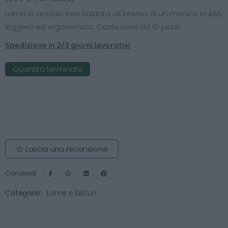
Lama in acciaio inox saldata all'interno di un manico in ABS,
leggero ed ergonomico. Confezione da 10 pezzi.
Spedizione in 2/3 giorni lavorativi
Quantità terminate
Contattaci per conoscere quando il prodotto sarà
nuovamente disponibile
Lascia una recensione
Condividi:
Categorie:
Lame e bisturi