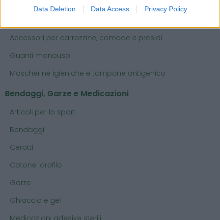
Abbigliamento e protezione
Data Deletion
Data Access
Privacy Policy
Abbigliamento professionale
Accessori per carrozzine, comode e presidi
Guanti monouso
Mascherine igieniche e tampone antigenico
Bendaggi, Garze e Medicazioni
Articoli per lo sport
Bendaggi
Cerotti
Cotone idrofilo
Garze
Ghiaccio e gel
Medicazioni adesive sterili