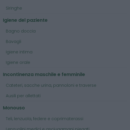
Siringhe
Igiene del paziente
Bagno doccia
Bavagli
Igiene intima
Igiene orale
Incontinenza maschile e femminile
Cateteri, sacche urina, pannoloni e traverse
Ausili per allettati
Monouso
Teli, lenzuola, federe e coprimaterassi
Lenzuolini medici e asciugamani piegati