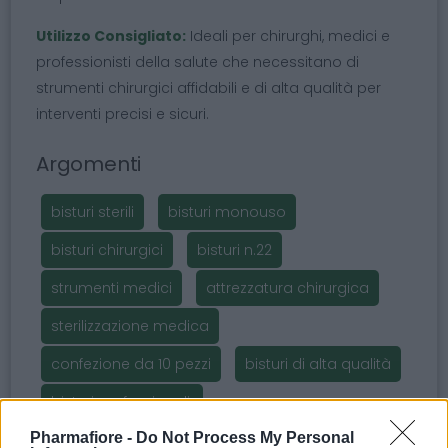
Utilizzo Consigliato:
Ideali per chirurghi, medici e
professionisti della salute che necessitano di
strumenti chirurgici affidabili e di alta qualità per
interventi precisi e sicuri.
Argomenti
bisturi sterili
bisturi monouso
bisturi chirurgici
bisturi n.22
strumenti medici
attrezzatura chirurgica
sterilizzazione medica
confezione da 10 pezzi
bisturi di alta qualità
bisturi professionali.
Pharmafiore -
Do Not Process My Personal