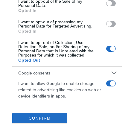
I want to opt-out of the Sale of my
Personal Data.
Opted In
I want to opt-out of processing my
Personal Data for Targeted Advertising.
Opted In
Termometro a distanza ad infrarossi
multifunzionale - GIMA
I want to opt-out of Collection, Use,
25,20 € (iva esclusa)
Retention, Sale, and/or Sharing of my
Personal Data that Is Unrelated with the
Termometro a distanza multifunzionale a infrarossi
Purposes for which it was collected.
Opted Out
con 4 funzioni: temperatura corpo, liquidi,...
( 0 recensioni )
Google consents
I want to allow Google to enable storage
related to advertising like cookies on web or
device identifiers in apps.
Categorie
CONFIRM