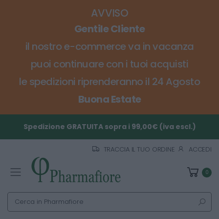
AVVISO
Gentile Cliente
il nostro e-commerce va in vacanza
puoi continuare con i tuoi acquisti
le spedizioni riprenderanno il 24 Agosto
Buona Estate
Spedizione GRATUITA sopra i 99,00€ (iva escl.)
TRACCIA IL TUO ORDINE
ACCEDI
0
Toggle mobile menu
Cerca