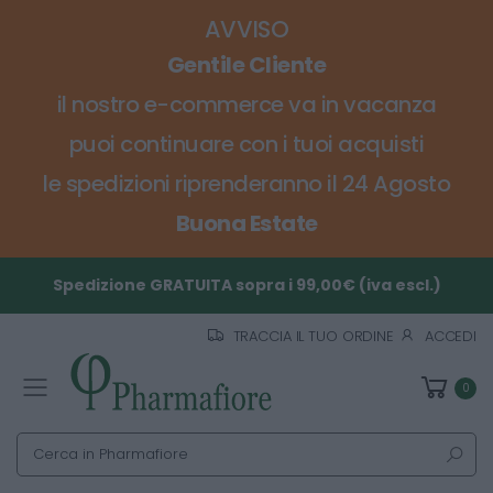
AVVISO
Gentile Cliente
il nostro e-commerce va in vacanza
puoi continuare con i tuoi acquisti
le spedizioni riprenderanno il 24 Agosto
Buona Estate
Spedizione GRATUITA sopra i 99,00€ (iva escl.)
TRACCIA IL TUO ORDINE
ACCEDI
0
Toggle mobile menu
Cerca