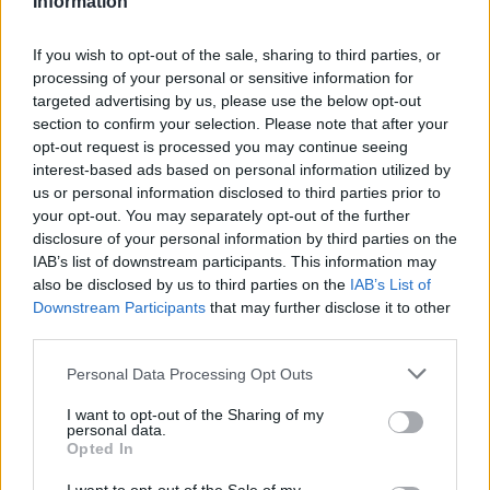
Information
con polvere, bianchi, con rivestimento
sintetico e superficie microruvida. Polsino
If you wish to opt-out of the sale, sharing to third parties, or
lungo anti-arrotolamento.
processing of your personal or sensitive information for
targeted advertising by us, please use the below opt-out
section to confirm your selection. Please note that after your
opt-out request is processed you may continue seeing
interest-based ads based on personal information utilized by
us or personal information disclosed to third parties prior to
0,48 € (iva esclusa)
your opt-out. You may separately opt-out of the further
( 0 recensioni )
disclosure of your personal information by third parties on the
IAB’s list of downstream participants. This information may
also be disclosed by us to third parties on the
IAB’s List of
Downstream Participants
that may further disclose it to other
third parties.
Please note that this website/app uses one or more Google
Personal Data Processing Opt Outs
services and may gather and store information including but
not limited to your visit or usage behaviour. You may click to
I want to opt-out of the Sharing of my
personal data.
grant or deny consent to Google and its third-party tags to
Opted In
use your data for below specified purposes in below Google
consent section.