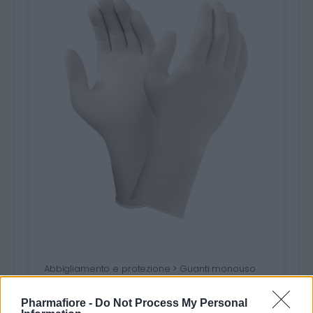
Abbigliamento e protezione > Guanti monouso
Guanti sterili monouso in lattice con
polvere - misura 6/7/8 - RAYS
Pharmafiore -
Do Not Process My Personal
Guanti chirurgici sterili monouso in lattice