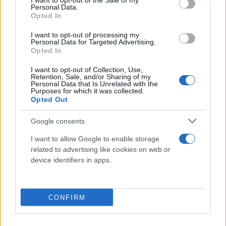
I want to opt-out of the Sale of my
Personal Data.
Opted In
I want to opt-out of processing my
Personal Data for Targeted Advertising.
Opted In
I want to opt-out of Collection, Use,
Retention, Sale, and/or Sharing of my
Personal Data that Is Unrelated with the
Purposes for which it was collected.
Opted Out
Google consents
Abbigliamento e protezione > Guanti monouso
Guanti sterili monouso in lattice senza
I want to allow Google to enable storage
polvere misura - 6/7/8 - RAYS
related to advertising like cookies on web or
Offrono aderenza eccellente e comfort,
device identifiers in apps.
riducendo irritazioni e reazioni allergiche,
ideali per ambienti medici e sanitari.
CONFIRM