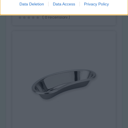
Data Deletion
Data Access
Privacy Policy
0,68 € (iva esclusa)
( 0 recensioni )