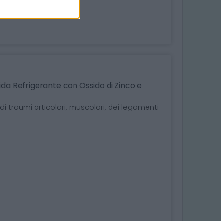
da Refrigerante con Ossido di Zinco e
i traumi articolari, muscolari, dei legamenti