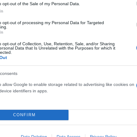
o opt-out of the Sale of my Personal Data.
In
to opt-out of processing my Personal Data for Targeted
ing.
In
o opt-out of Collection, Use, Retention, Sale, and/or Sharing
ersonal Data that Is Unrelated with the Purposes for which it
lected.
Out
Bendaggi, Garze e Medicazioni > Bendaggi
Benda elastica adesiva tipo Tensoplast EXTRA 
Benda elastica adesiva bianca in cotone, con filo g
consents
base di ossido di zinco.
o allow Google to enable storage related to advertising like cookies on
7,85 € (iva esclusa)
evice identifiers in apps.
( 0 recensioni )
CONFIRM
Data Deletion
Data Access
Privacy Policy