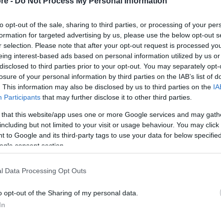
re -
Do Not Process My Personal Information
3,99 € (iva esclusa)
( 0 recensioni )
to opt-out of the sale, sharing to third parties, or processing of your per
formation for targeted advertising by us, please use the below opt-out s
r selection. Please note that after your opt-out request is processed y
eing interest-based ads based on personal information utilized by us or
disclosed to third parties prior to your opt-out. You may separately opt-
losure of your personal information by third parties on the IAB’s list of
. This information may also be disclosed by us to third parties on the
IA
Participants
that may further disclose it to other third parties.
 that this website/app uses one or more Google services and may gath
Bendaggi, Garze e Medicazioni > Bendaggi
including but not limited to your visit or usage behaviour. You may click 
Benda di garza elastica tipo Ideal - 10cm x 4,5m
 to Google and its third-party tags to use your data for below specifi
Benda ideal elastica di contenimento per il fissaggi
ogle consent section.
caso di distorsioni e contusioni leggere. Non steril
0,28 € (iva esclusa)
l Data Processing Opt Outs
( 0 recensioni )
o opt-out of the Sharing of my personal data.
In