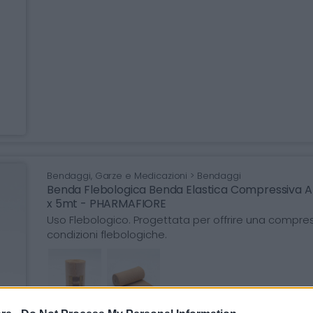
Bendaggi, Garze e Medicazioni > Bendaggi
Benda Flebologica Benda Elastica Compressiva A
x 5mt - PHARMAFIORE
Uso Flebologico. Progettata per offrire una compres
condizioni flebologiche.