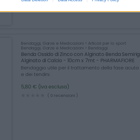
Bendaggi, Garze e Medicazioni > Articoli per lo sport
Bendaggi, Garze e Medicazioni > Bendaggi
Benda Ossido di Zinco con Alginato Benda Semirigi
Alginato di Calcio - 10cm x 7mt - PHARMAFIORE
Bendaggio utile per il trattamento della fase acuta d
e dei tendini.
5,80 € (iva esclusa)
( 0 recensioni )