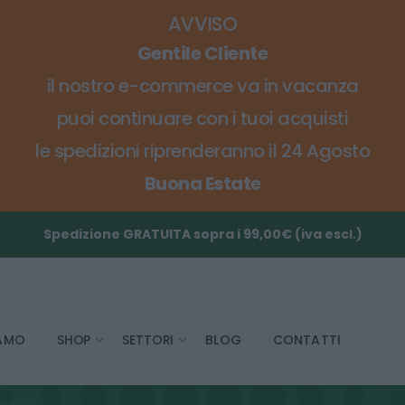
AVVISO
Gentile Cliente
il nostro e-commerce va in vacanza
puoi continuare con i tuoi acquisti
le spedizioni riprenderanno il 24 Agosto
Buona Estate
Spedizione GRATUITA sopra i 99,00€ (iva escl.)
IAMO
SHOP
SETTORI
BLOG
CONTATTI