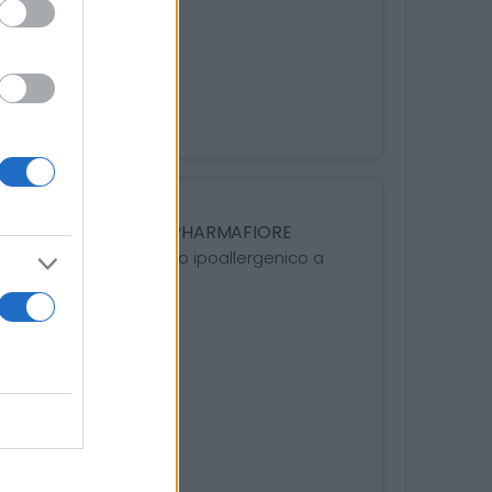
FORTE - 4,5m x 10cm - PHARMAFIORE
uida colorato e adesivo ipoallergenico a