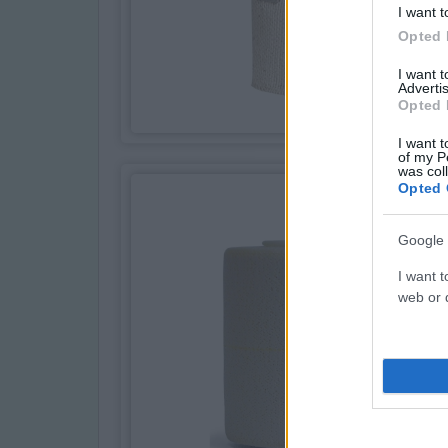
I want t
Opted 
I want 
Advertis
Opted 
I want t
of my P
was col
Opted 
Google 
I want t
web or d