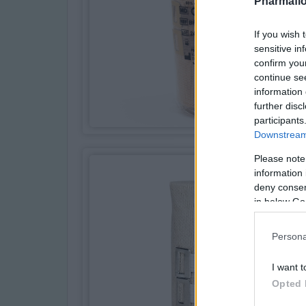
Pharmafio
If you wish 
sensitive in
confirm you
continue se
information 
further disc
participants
Downstream 
Please note
information 
deny consent
in below Go
Persona
I want t
Opted 