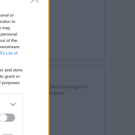
sonal or
ection to
ou may
 personal
out of the
 downstream
B’s List of
er and store
to grant or
 - PHARMAFIORE
ed purposes
o della medicazione e per il sostegno in
e. Confezionata singolarmente.