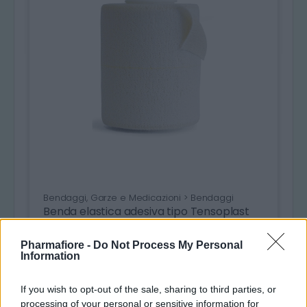
Bendaggi, Garze e Medicazioni > Bendaggi
Benda elastica adesiva tipo Tensoplast
EXTRA FORTE - 4,5m x 10cm -
PHARMAFIORE
Pharmafiore -
Do Not Process My Personal
Benda elastica adesiva bianca in cotone,
Information
con filo guida colorato e adesivo
ipoallergenico a base di ossido di zinco.
If you wish to opt-out of the sale, sharing to third parties, or
processing of your personal or sensitive information for