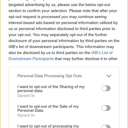
7,85 € (iva esclusa)
targeted advertising by us, please use the below opt-out
( 0 recensioni )
section to confirm your selection. Please note that after your
opt-out request is processed you may continue seeing
interest-based ads based on personal information utilized by
us or personal information disclosed to third parties prior to
your opt-out. You may separately opt-out of the further
disclosure of your personal information by third parties on the
IAB’s list of downstream participants. This information may
also be disclosed by us to third parties on the
IAB’s List of
Downstream Participants
that may further disclose it to other
third parties.
Please note that this website/app uses one or more Google
Personal Data Processing Opt Outs
services and may gather and store information including but
not limited to your visit or usage behaviour. You may click to
I want to opt-out of the Sharing of my
personal data.
grant or deny consent to Google and its third-party tags to
Opted In
use your data for below specified purposes in below Google
consent section.
I want to opt-out of the Sale of my
Personal Data.
Opted In
I want to opt-out of processing my