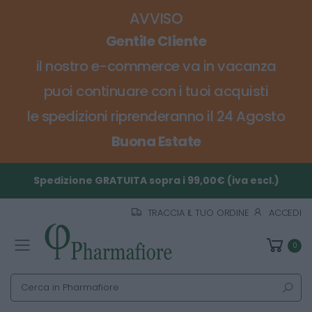
AVVISO
Gentile Cliente
il nostro e-commerce va in vacanza
puoi continuare con i tuoi acquisti
le spedizioni riprenderanno il 24 Agosto
Buona Estate
Spedizione GRATUITA sopra i 99,00€ (iva escl.)
TRACCIA IL TUO ORDINE
ACCEDI
0
Toggle mobile menu
Cerca