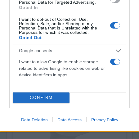
Disinfettanti > Disinfezione mani e cute
Personal Data for Targeted Advertising.
Spray disinfettante per cute integra
Opted In
clorossidante elettrolitico - LH DECS
CUTE - flacone da 250 ml -
I want to opt-out of Collection, Use,
Retention, Sale, and/or Sharing of my
PHARMAFIORE
Personal Data that Is Unrelated with the
Per la disinfezione di cute integra, delle
Purposes for which it was collected.
Opted Out
mani e dei genitali esterni, la disinfezione
pre-operatoria della cute e la disinfezione
Google consents
emergenza cutanea.
I want to allow Google to enable storage
3,25 € (iva esclusa)
related to advertising like cookies on web or
( 0 recensioni )
device identifiers in apps.
CONFIRM
Data Deletion
Data Access
Privacy Policy