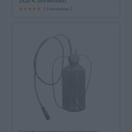
25,20 € (iva esclusa)
( 0 recensioni )
Dispositivi per infusione > Aerosolterapia e