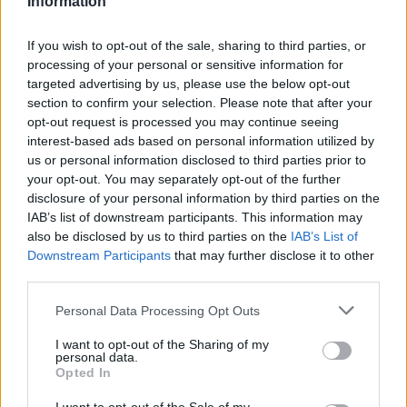
Information
If you wish to opt-out of the sale, sharing to third parties, or
processing of your personal or sensitive information for
targeted advertising by us, please use the below opt-out
section to confirm your selection. Please note that after your
opt-out request is processed you may continue seeing
Bendaggi, Garze e Medicazioni > Bendaggi
interest-based ads based on personal information utilized by
Optical Occlusivo Cerotto Benda Oculare
us or personal information disclosed to third parties prior to
Adesivo con Feltro Nero - 5,7cm x 8,2cm
your opt-out. You may separately opt-out of the further
- PHARMAFIORE
disclosure of your personal information by third parties on the
Ideale per Il Trattamento di Strabismo e
IAB’s list of downstream participants. This information may
Ambliopia.
also be disclosed by us to third parties on the
IAB’s List of
Downstream Participants
that may further disclose it to other
0,27 € (iva esclusa)
third parties.
( 0 recensioni )
Please note that this website/app uses one or more Google
Personal Data Processing Opt Outs
services and may gather and store information including but
not limited to your visit or usage behaviour. You may click to
I want to opt-out of the Sharing of my
personal data.
grant or deny consent to Google and its third-party tags to
Opted In
use your data for below specified purposes in below Google
consent section.