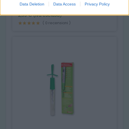
Data Deletion
Data Access
Privacy Policy
2,99 € (iva esclusa)
( 0 recensioni )