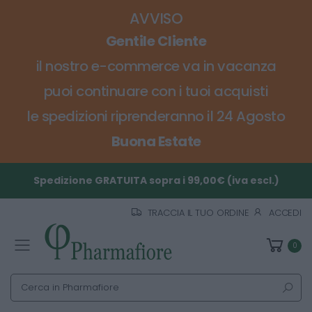
AVVISO
Gentile Cliente
il nostro e-commerce va in vacanza
puoi continuare con i tuoi acquisti
le spedizioni riprenderanno il 24 Agosto
Buona Estate
Spedizione GRATUITA sopra i 99,00€ (iva escl.)
TRACCIA IL TUO ORDINE
ACCEDI
0
Toggle mobile menu
Cerca