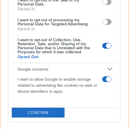
I want to opt-out of the Sale of my
Personal Data.
Opted In
I want to opt-out of processing my
Personal Data for Targeted Advertising.
Opted In
I want to opt-out of Collection, Use,
Retention, Sale, and/or Sharing of my
Personal Data that Is Unrelated with the
Purposes for which it was collected.
Opted Out
Google consents
I want to allow Google to enable storage
Emergenza > Pronto soccorso
related to advertising like cookies on web or
Valigetta di pronto soccorso vuota -
device identifiers in apps.
PHARMAFIORE
Cassetta d'emergenza. Valigetta di pronto
soccorso vuota.
CONFIRM