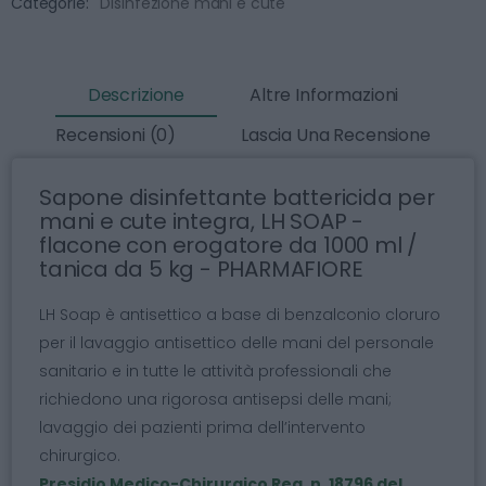
Categorie:
Disinfezione mani e cute
Descrizione
Altre Informazioni
Recensioni (0)
Lascia Una Recensione
Sapone disinfettante battericida per
mani e cute integra, LH SOAP -
flacone con erogatore da 1000 ml /
tanica da 5 kg - PHARMAFIORE
LH Soap è antisettico a base di benzalconio cloruro
per il lavaggio antisettico delle mani del personale
sanitario e in tutte le attività professionali che
richiedono una rigorosa antisepsi delle mani;
lavaggio dei pazienti prima dell’intervento
chirurgico.
Presidio Medico-Chirurgico Reg. n. 18796 del