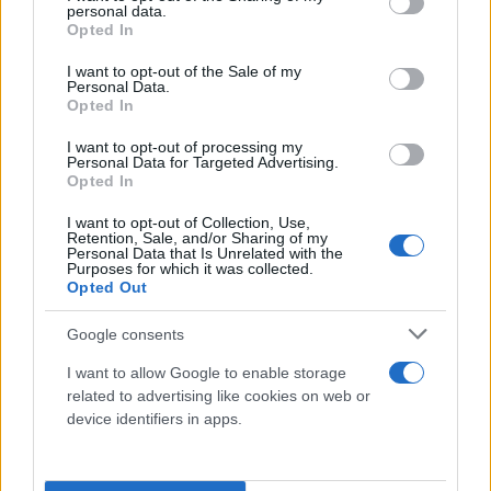
personal data.
grant or deny consent to Google and its third-party tags to
disinfezione
uso quotidiano
Opted In
use your data for below specified purposes in below Google
consent section.
sapone professionale
I want to opt-out of the Sale of my
Personal Data.
Opted In
I want to opt-out of processing my
Personal Data for Targeted Advertising.
Potrebbero piacerti anche
Opted In
I want to opt-out of Collection, Use,
Retention, Sale, and/or Sharing of my
Personal Data that Is Unrelated with the
Purposes for which it was collected.
Opted Out
Google consents
I want to allow Google to enable storage
related to advertising like cookies on web or
device identifiers in apps.