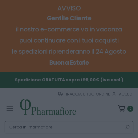
AVVISO
Gentile Cliente
il nostro e-commerce va in vacanza
puoi continuare con i tuoi acquisti
le spedizioni riprenderanno il 24 Agosto
Buona Estate
Spedizione GRATUITA sopra i 99,00€ (iva escl.)
TRACCIA IL TUO ORDINE
ACCEDI
0
Toggle mobile menu
Cerca