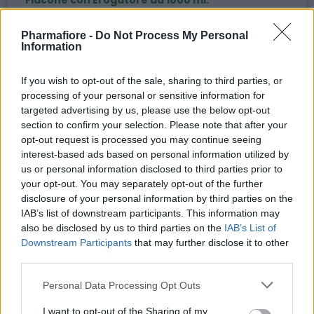
Premere l'erogatore per applicare una quantità
adeguata di sapone sulle mani bagnate.
Pharmafiore -
Do Not Process My Personal
Information
Strofinare le mani insieme per almeno 20 secondi.
Risciacquare abbondantemente con acqua.
If you wish to opt-out of the sale, sharing to third parties, or
Tanica da 5 kg:
processing of your personal or sensitive information for
Utilizzare per ricaricare distributori di sapone o
targeted advertising by us, please use the below opt-out
section to confirm your selection. Please note that after your
flaconi più piccoli.
opt-out request is processed you may continue seeing
interest-based ads based on personal information utilized by
us or personal information disclosed to third parties prior to
your opt-out. You may separately opt-out of the further
Argomenti
disclosure of your personal information by third parties on the
IAB’s list of downstream participants. This information may
soap fisioterapia
antisettico naturale
also be disclosed by us to third parties on the
IAB’s List of
Downstream Participants
that may further disclose it to other
sapone disinfettante
battericida
third parties.
LH SOAP
igiene mani
igiene cute integra
Please note that this website/app uses one or more Google
Personal Data Processing Opt Outs
services and may gather and store information including but
flacone con erogatore
tanica 5 kg
not limited to your visit or usage behaviour. You may click to
I want to opt-out of the Sharing of my