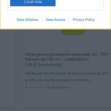
CONFIRM
Data Deletion
Data Access
Privacy Policy
Detergente sgrassante universale, S.G. 750 -
flacone da 750 ml - LOMBARDA H
3,99 € (iva esclusa)
Ideale per la rimozione di sporchi pesanti, unti,
grassi, oli, residui organici, inchiostri,...
( 0 recensioni )