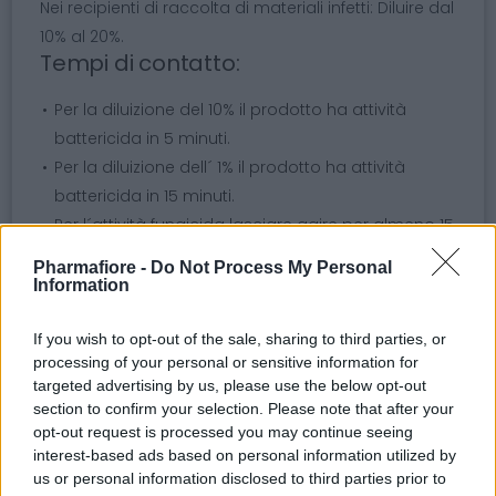
Nei recipienti di raccolta di materiali infetti: Diluire dal
10% al 20%.
Tempi di contatto:
Per la diluizione del 10% il prodotto ha attività
battericida in 5 minuti.
Per la diluizione dell´ 1% il prodotto ha attività
battericida in 15 minuti.
Per l´attività fungicida lasciare agire per almeno 15
minuti.
Pharmafiore -
Do Not Process My Personal
Information
Argomenti
If you wish to opt-out of the sale, sharing to third parties, or
processing of your personal or sensitive information for
detergente
disinfettante
targeted advertising by us, please use the below opt-out
section to confirm your selection. Please note that after your
Disinfettante detergente
opt-out request is processed you may continue seeing
interest-based ads based on personal information utilized by
Disinfezione superfici
Detergente profumato
us or personal information disclosed to third parties prior to