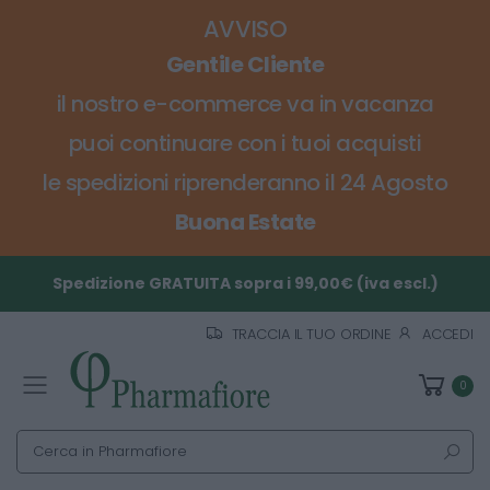
AVVISO
Gentile Cliente
il nostro e-commerce va in vacanza
puoi continuare con i tuoi acquisti
le spedizioni riprenderanno il 24 Agosto
Buona Estate
Spedizione GRATUITA sopra i 99,00€ (iva escl.)
TRACCIA IL TUO ORDINE
ACCEDI
0
Toggle mobile menu
Cerca