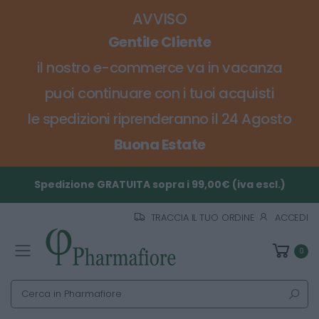
AVVISO
Gentile Cliente
il nostro e-commerce va in vacanza
puoi continuare con i tuoi acquisti
le spedizioni riprenderanno il 24 Agosto
Buona Estate
Spedizione GRATUITA sopra i 99,00€ (iva escl.)
TRACCIA IL TUO ORDINE
ACCEDI
0
Toggle mobile menu
Cerca