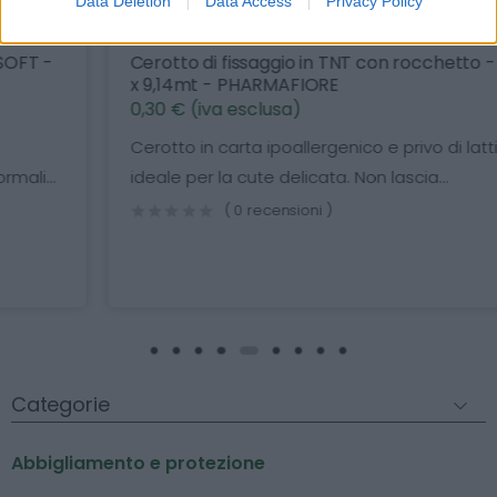
Data Deletion
Data Access
Privacy Policy
Cerotto di fissaggio in TNT con rocchetto - 1,25cm
x 9,14mt - PHARMAFIORE
0,30 € (iva esclusa)
Cerotto in carta ipoallergenico e privo di lattice,
ideale per la cute delicata. Non lascia...
( 0 recensioni )
Categorie
Abbigliamento e protezione