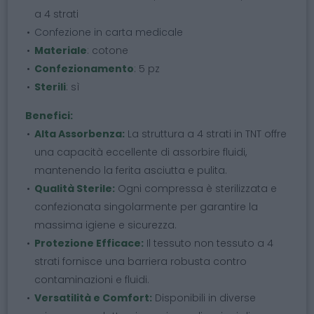
a 4 strati
Confezione in carta medicale
Materiale
: cotone
Confezionamento
: 5 pz
Sterili
: sì
Benefici:
Alta Assorbenza:
La struttura a 4 strati in TNT offre
una capacità eccellente di assorbire fluidi,
mantenendo la ferita asciutta e pulita.
Qualità Sterile:
Ogni compressa è sterilizzata e
confezionata singolarmente per garantire la
massima igiene e sicurezza.
Protezione Efficace:
Il tessuto non tessuto a 4
strati fornisce una barriera robusta contro
contaminazioni e fluidi.
Versatilità e Comfort:
Disponibili in diverse