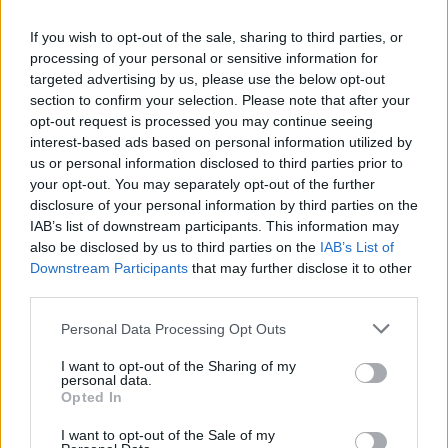
tnt opinioni
garza tnt
garze tnt
If you wish to opt-out of the sale, sharing to third parties, or
garze in tnt
garze tnt 10x10
processing of your personal or sensitive information for
targeted advertising by us, please use the below opt-out
compresse sterile
section to confirm your selection. Please note that after your
compresse in cotone o tnt
opt-out request is processed you may continue seeing
interest-based ads based on personal information utilized by
compresse di garza sterile
garza in TNT
us or personal information disclosed to third parties prior to
your opt-out. You may separately opt-out of the further
compresse a 4 strati
10x10 cm
disclosure of your personal information by third parties on the
IAB’s list of downstream participants. This information may
bustina da 5 pezzi
assorbenza alta
also be disclosed by us to third parties on the
IAB’s List of
Downstream Participants
that may further disclose it to other
protezione medicazioni
garza sterile
third parties.
tessuto non tessuto
uso clinico.
Please note that this website/app uses one or more Google
Personal Data Processing Opt Outs
services and may gather and store information including but
10x20cm
not limited to your visit or usage behaviour. You may click to
I want to opt-out of the Sharing of my
personal data.
grant or deny consent to Google and its third-party tags to
Opted In
use your data for below specified purposes in below Google
consent section.
I want to opt-out of the Sale of my