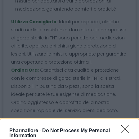
misure per adattarsi a varie applicazioni di
medicazione, garantendo comfort e praticità.
Utilizzo Consigliato:
Ideali per ospedali, cliniche,
studi medici e assistenza domiciliare, le compresse
di garza sterile in TNT sono perfette per medicazioni
di ferite, applicazioni chirurgiche e protezione di
lesioni. Utilizzare le misure appropriate per garantire
una copertura e protezione ottimali.
Ordina Ora:
Garantisci alta qualità e protezione
con le compresse di garza sterile in TNT a 4 strati.
Disponibili in bustina da 5 pezzi, sono la scelta
ideale per tutte le tue esigenze di medicazione.
Ordina oggi stesso e approfitta della nostra
spedizione rapida e del servizio clienti dedicato.
Argomenti
Pharmafiore -
Do Not Process My Personal
Information