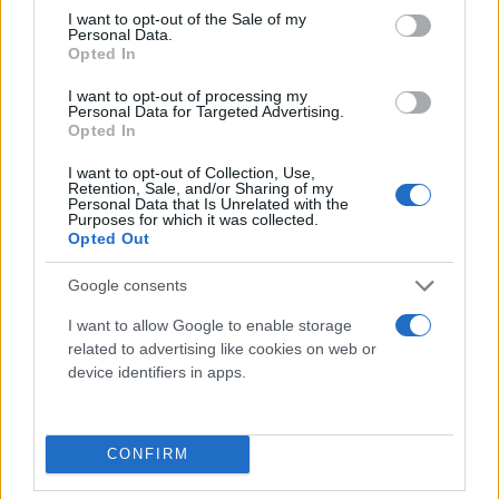
consent section.
I want to opt-out of the Sale of my
Personal Data.
Opted In
I want to opt-out of processing my
Personal Data for Targeted Advertising.
Opted In
Rete tubolare elastica calibro 5 per ginocchio e
I want to opt-out of Collection, Use,
gamba - GIMA
Retention, Sale, and/or Sharing of my
4,80 € (iva esclusa)
Personal Data that Is Unrelated with the
Purposes for which it was collected.
Opted Out
Ideale per applicazione di medicazioni e aghi.
Lunghezza sotto tensione: 25 m....
Google consents
( 0 recensioni )
I want to allow Google to enable storage
related to advertising like cookies on web or
device identifiers in apps.
CONFIRM
Categorie