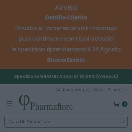
AVVISO
Gentile Cliente
il nostro e-commerce va in vacanza
puoi continuare con i tuoi acquisti
le spedizioni riprenderanno il 24 Agosto
Buona Estate
Spedizione GRATUITA sopra i 99,00€ (iva escl.)
TRACCIA IL TUO ORDINE
ACCEDI
0
Toggle mobile menu
Cerca