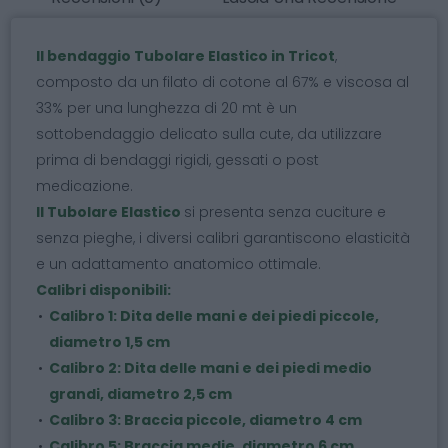
Il bendaggio Tubolare Elastico in Tricot
,
composto da un filato di cotone al 67% e viscosa al
33% per una lunghezza di 20 mt è un
sottobendaggio delicato sulla cute, da utilizzare
prima di bendaggi rigidi, gessati o post
medicazione.
Il Tubolare Elastico
si presenta senza cuciture e
senza pieghe, i diversi calibri garantiscono elasticità
e un adattamento anatomico ottimale.
Calibri disponibili:
Calibro 1: Dita delle mani e dei piedi piccole,
diametro 1,5 cm
Calibro 2: Dita delle mani e dei piedi medio
grandi, diametro 2,5 cm
Calibro 3: Braccia piccole, diametro 4 cm
Calibro 5: Braccia medie, diametro 6 cm