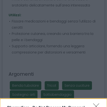
srotolarlo delicatamente sull'area interessata
Utilizzi:
Fissare medicazioni e bendaggi senza l'utilizzo di
cerotti
Protezione cutanea, creando una barriera tra la
pelle e i bendaggi
Supporto articolare, fornendo una leggera
compressione per distorsioni e versamenti
Argomenti
Benda tubolare
Tricot
Senza cuciture
Sostegno arti
Sottobendaggio
Delicato sulla pelle
Maglia Tubolare